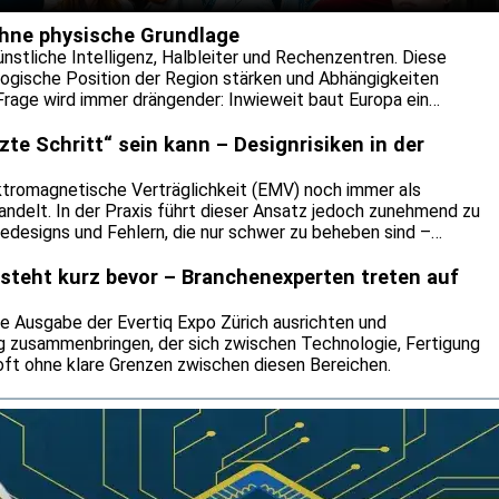
e.
ohne physische Grundlage
künstliche Intelligenz, Halbleiter und Rechenzentren. Diese
ologische Position der Region stärken und Abhängigkeiten
 Frage wird immer drängender: Inwieweit baut Europa ein
 die physisch gar nicht existiert?
te Schritt“ sein kann – Designrisiken in der
lektromagnetische Verträglichkeit (EMV) noch immer als
andelt. In der Praxis führt dieser Ansatz jedoch zunehmend zu
edesigns und Fehlern, die nur schwer zu beheben sind –
rteidigungssystemen. Wie Dominik Kowalczyk, Experte für
egenüber Evertiq erklärte, sollte die EMV-Analyse den
 steht kurz bevor – Branchenexperten treten auf
rojekts abdecken – von der Konzeptphase bis zur
 auf, an welchen Stellen Signalintegrität am häufigsten
ste Ausgabe der Evertiq Expo Zürich ausrichten und
raditionelle EMV-Ansatz mit der wachsenden
 zusammenbringen, der sich zwischen Technologie, Fertigung
chritt hält.
ft ohne klare Grenzen zwischen diesen Bereichen.