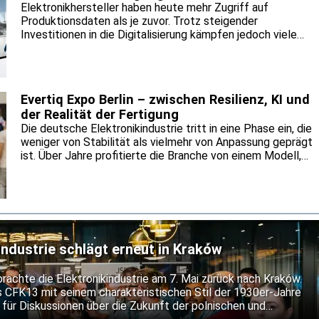
Elektronikhersteller haben heute mehr Zugriff auf
Produktionsdaten als je zuvor. Trotz steigender
Investitionen in die Digitalisierung kämpfen jedoch viele
Unternehmen weiterhin damit, vollständige Transparenz
über ihre Produktionsumgebungen zu erreichen.
Evertiq Expo Berlin – zwischen Resilienz, KI und
der Realität der Fertigung
Die deutsche Elektronikindustrie tritt in eine Phase ein, die
weniger von Stabilität als vielmehr von Anpassung geprägt
ist. Über Jahre profitierte die Branche von einem Modell,
das auf industrieller Stärke, globalen Lieferketten sowie
der engen Verbindung zwischen Fertigung und
exportorientiertem Wachstum basierte. Viele dieser
Grundannahmen werden heute jedoch neu bewertet.
industrie schlägt erneut in Kraków
rachte die Elektronikindustrie am 7. Mai zurück nach Kraków.
s CFK13 mit seinem charakteristischen Stil der 1930er-Jahre
ür Diskussionen über die Zukunft der polnischen und