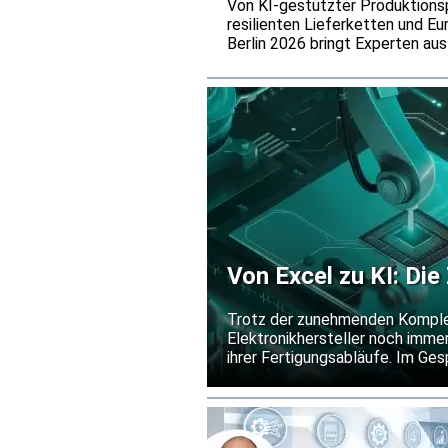
Von KI-gestützter Produktionsp
resilienten Lieferketten und Eu
Berlin 2026 bringt Experten au
drängendsten Herausforderungen
Juni werfen wir einen genauere
Von Excel zu KI: Die
Elektronikfertigung
Trotz der zunehmenden Komplexi
Elektronikhersteller noch imm
ihrer Fertigungsabläufe. Im Ges
2026 erklärt Mira Grünhaupt, 
Produktionsplanung weiterhin e
Fabriken flexibler, reaktionsf