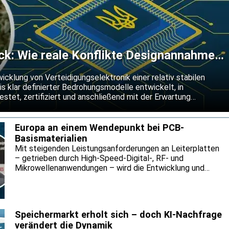
uck: Wie reale Konflikte Designannahmen
wicklung von Verteidigungselektronik einer relativ stabilen
s klar definierter Bedrohungsmodelle entwickelt, in
stet, zertifiziert und anschließend mit der Erwartung
verändert gültig zu bleiben.
Europa an einem Wendepunkt bei PCB-
Basismaterialien
Mit steigenden Leistungsanforderungen an Leiterplatten
– getrieben durch High-Speed-Digital-, RF- und
Mikrowellenanwendungen – wird die Entwicklung und
Auswahl von Basismaterialien zunehmend zu einem
Balanceakt zwischen elektrischer Performance,
regulatorischen Vorgaben und Lieferkettenresilienz. Was
früher vor allem eine technische Entscheidung war, wird
Speichermarkt erholt sich – doch KI-Nachfrage
heute immer stärker von externen, schwer kalkulierbaren
verändert die Dynamik
Faktoren beeinflusst.