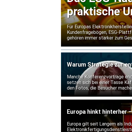
praktische 
Für Europas Elektronikhersteller
Kundenfragebögen, ESG-Plattf
gehören immer stärker zum Ges
Umweltleistung verbessern, so
Berichtsstandards nachweisen.
Warum Strategie zur en
Branche geworden ist
Manche Konferenzvorträge enden
setzen sich bei einer Tasse Ka
den Fotos, die Besucher machen
Genau das war während der Ever
Verlassen des Konferenzsaals 
Europa hinkt hinterher 
an?
Europa gilt seit Langem als Ind
Elektronikfertigungsdienstleis