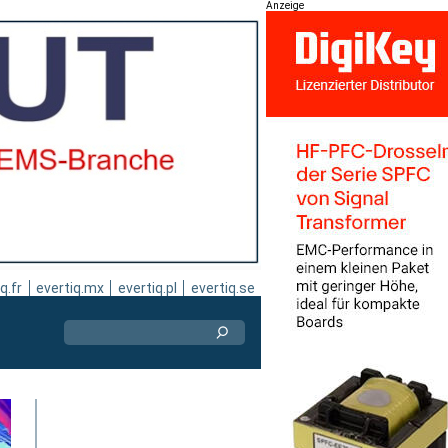
Anzeige
q.fr
evertiq.mx
evertiq.pl
evertiq.se