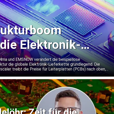
trukturboom
die Elektronik-
e, sagt in4ma
in4ma und EMSNOW verändert die beispiellose
uktur die globale Elektronik-Lieferkette grundlegend. Die
caler treibt die Preise für Leiterplatten (PCBs) nach oben,
enkt Fertigungskapazitäten zunehmend auf KI-Anwendungen um.
löhr: Zeit für die