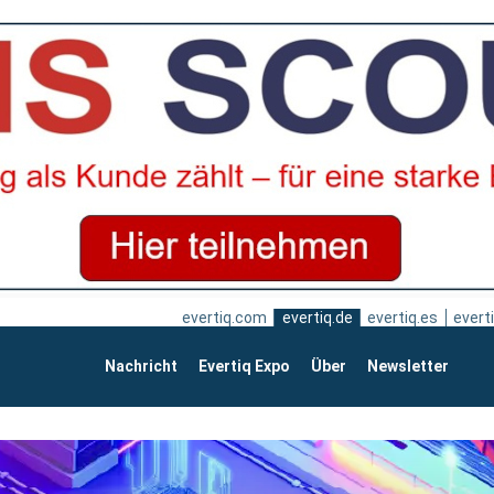
evertiq.com
evertiq.de
evertiq.es
everti
Nachricht
Evertiq Expo
Über
Newsletter