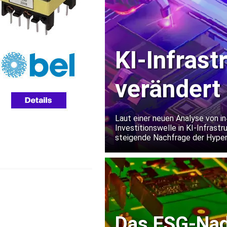
KI-Infras
verändert 
Lieferkett
Laut einer neuen Analyse von 
Investitionswelle in KI-Infrastr
steigende Nachfrage der Hypers
verlängert Lieferzeiten und l
Das ESG-Nade