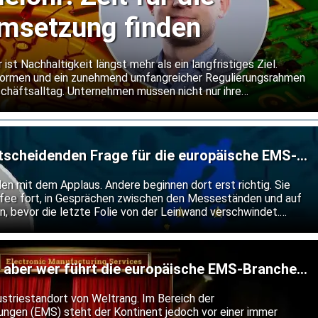
Umsetzung finden
 ist Nachhaltigkeit längst mehr als ein langfristiges Ziel.
ormen und ein zunehmend umfangreicher Regulierungsrahmen
chäftsalltag. Unternehmen müssen nicht nur ihre
ndern diese auch anhand einer wachsenden Zahl von
tscheidenden Frage für die europäische EMS-
 mit dem Applaus. Andere beginnen dort erst richtig. Sie
ffee fort, in Gesprächen zwischen den Messeständen und auf
, bevor die letzte Folie von der Leinwand verschwindet.
tiq Expo Berlin der Fall, wo ein Vortrag noch lange nach dem
nachwirkte.
– aber wer führt die europäische EMS-Branche
ustriestandort von Weltrang. Im Bereich der
tungen (EMS) steht der Kontinent jedoch vor einer immer