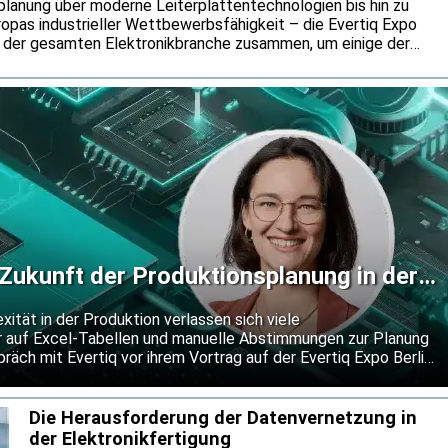
lanung über moderne Leiterplattentechnologien bis hin zu
ropas industrieller Wettbewerbsfähigkeit – die Evertiq Expo
s der gesamten Elektronikbranche zusammen, um einige der
 der Industrie zu diskutieren. Vor der Veranstaltung am 18.
n Blick auf das diesjährige Konferenzprogramm.
 Zukunft der Produktionsplanung in der
tät in der Produktion verlassen sich viele
er auf Excel-Tabellen und manuelle Abstimmungen zur Planung
präch mit Evertiq vor ihrem Vortrag auf der Evertiq Expo Berlin
Head of Solution Advisory bei PAILOT GmbH, warum moderne
ine Herausforderung darstellt – und wie KI-gestützte Planung
ähiger und wettbewerbsfähiger machen kann.
Die Herausforderung der Datenvernetzung in
der Elektronikfertigung