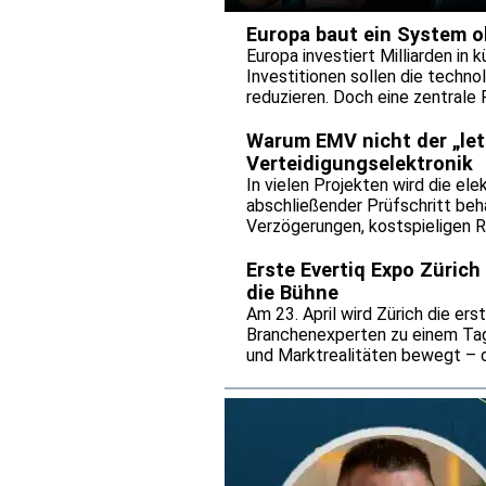
europäischen Elektronikindustri
Europa baut ein System 
Europa investiert Milliarden in 
Investitionen sollen die techn
reduzieren. Doch eine zentrale
System auf einer Grundlage auf,
Warum EMV nicht der „letz
Verteidigungselektronik
In vielen Projekten wird die e
abschließender Prüfschritt beh
Verzögerungen, kostspieligen R
insbesondere bei komplexen Ve
Explosionsschutz bei Dacpol, g
Erste Evertiq Expo Zürich
gesamten Lebenszyklus eines P
die Bühne
Inbetriebnahme. Zudem zeigt er
Am 23. April wird Zürich die er
verloren geht und warum der t
Branchenexperten zu einem Tag
Systemkomplexität nicht mehr S
und Marktrealitäten bewegt – o