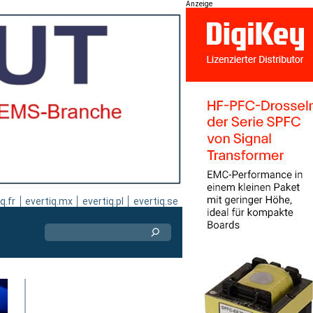
Anzeige
q.fr
evertiq.mx
evertiq.pl
evertiq.se