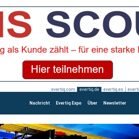
evertiq.com
evertiq.de
evertiq.es
everti
Nachricht
Evertiq Expo
Über
Newsletter