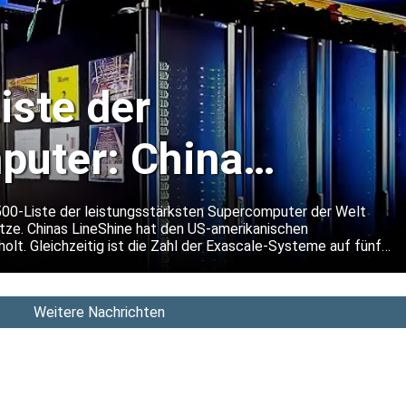
ste der
uter: China
 die
00-Liste der leistungsstärksten Supercomputer der Welt
itze. Chinas LineShine hat den US-amerikanischen
sition, Europa
olt. Gleichzeitig ist die Zahl der Exascale-Systeme auf fünf
ch weiterhin als eine der weltweit führenden Regionen im
(HPC).
 sich
Weitere Nachrichten