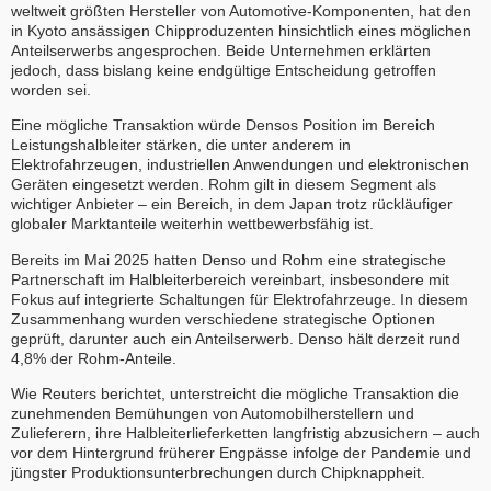
weltweit größten Hersteller von Automotive-Komponenten, hat den
in Kyoto ansässigen Chipproduzenten hinsichtlich eines möglichen
Anteilserwerbs angesprochen. Beide Unternehmen erklärten
jedoch, dass bislang keine endgültige Entscheidung getroffen
worden sei.
Eine mögliche Transaktion würde Densos Position im Bereich
Leistungshalbleiter stärken, die unter anderem in
Elektrofahrzeugen, industriellen Anwendungen und elektronischen
Geräten eingesetzt werden. Rohm gilt in diesem Segment als
wichtiger Anbieter – ein Bereich, in dem Japan trotz rückläufiger
globaler Marktanteile weiterhin wettbewerbsfähig ist.
Bereits im Mai 2025 hatten Denso und Rohm eine strategische
Partnerschaft im Halbleiterbereich vereinbart, insbesondere mit
Fokus auf integrierte Schaltungen für Elektrofahrzeuge. In diesem
Zusammenhang wurden verschiedene strategische Optionen
geprüft, darunter auch ein Anteilserwerb. Denso hält derzeit rund
4,8% der Rohm-Anteile.
Wie Reuters berichtet, unterstreicht die mögliche Transaktion die
zunehmenden Bemühungen von Automobilherstellern und
Zulieferern, ihre Halbleiterlieferketten langfristig abzusichern – auch
vor dem Hintergrund früherer Engpässe infolge der Pandemie und
jüngster Produktionsunterbrechungen durch Chipknappheit.