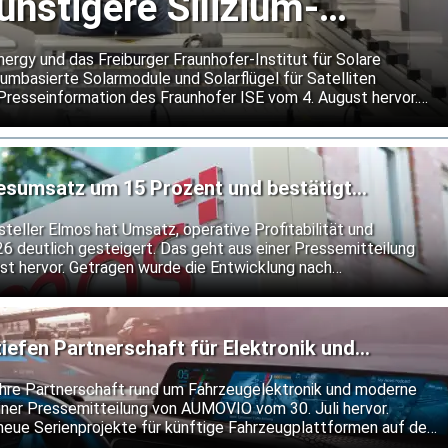
ünstigere Silizium-
für Satelliten
gy und das Freiburger Fraunhofer-Institut für Solare
umbasierte Solarmodule und Solarflügel für Satelliten
 Presseinformation des Fraunhofer ISE vom 4. August hervor.
kostengünstigere Alternative zu den bislang vorherrschenden
 Moduldesign soll Schäden durch kleine Objekte lokal
igen Betrieb bei extremen Temperaturwechseln im Weltraum
resumsatz um 15 Prozent und bestätigt
teller Elmos hat Umsatz, operative Profitabilität und
26 deutlich gesteigert. Das geht aus einer Pressemitteilung
t hervor. Getragen wurde die Entwicklung nach
 anhaltend hohen Nachfrage nach Halbleiterlösungen von
Elmos an seiner bisherigen Prognose fest.
fen Partnerschaft für Elektronik und
re Partnerschaft rund um Fahrzeugelektronik und moderne
ner Pressemitteilung von AUMOVIO vom 30. Juli hervor.
neue Serienprojekte für künftige Fahrzeugplattformen auf den
ngen des integrierten Bremssystems MK C2 setzen sie bis