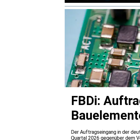
Mitte der 2030er Jahre fort.
FBDi: Auftr
Bauelemente
verdoppelt
Der Auftragseingang in der deu
Quartal 2026 gegenüber dem Vo