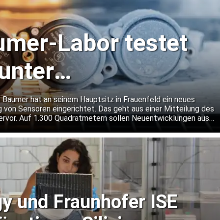
mer-Labor testet
unter
dingungen
 Baumer hat an seinem Hauptsitz in Frauenfeld ein neues
g von Sensoren eingerichtet. Das geht aus einer Mitteilung des
rvor. Auf 1.300 Quadratmetern sollen Neuentwicklungen aus
n rund um die Uhr getestet werden. Dabei will Baumer auch
er gängige Normanforderungen hinausgehen.
y und Fraunhofer ISE