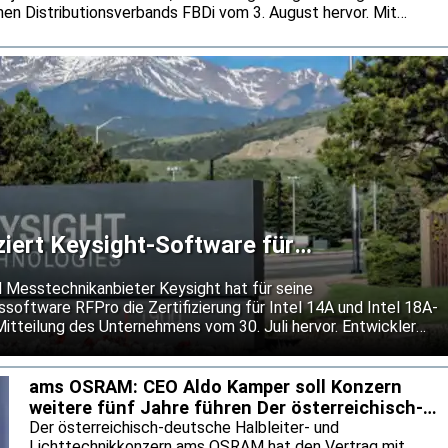
en Distributionsverbands FBDi vom 3. August hervor. Mit
ent auf 1,0 Milliarden Euro blieb die Umsatzentwicklung
amik zurück. Der FBDi führt die außergewöhnlich hohen Bookings
und eine stärkere Bevorratung zurück.
iziert Keysight-Software für
n 14A und 18A-P
 Messtechnikanbieter Keysight hat für seine
software RFPro die Zertifizierung für Intel 14A und Intel 18A-
Mitteilung des Unternehmens vom 30. Juli hervor. Entwickler
gnal-Chips sollen ihre Entwürfe damit bereits vor dem Tape-
neuen Fertigungsprozesse prüfen können. Keysight will so das
tungen senken und den Einsatz neuer Prozessknoten
ams OSRAM: CEO Aldo Kamper soll Konzern
weitere fünf Jahre führen Der österreichisch-
deutsche Halble
Der österreichisch-deutsche Halbleiter- und
Lichttechnikkonzern ams OSRAM hat den Vertrag mit