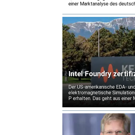
einer Marktanalyse des deutsch
einem Umsatzplus von 25,5 Proz
deutlich hinter der Bestelldyn
vor allem auf steigende Preise 
Intel Foundry zertif
Prozesstechnologie
Der US-amerikanische EDA- und
elektromagnetische Simulations
P erhalten. Das geht aus einer 
von Hochfrequenz- und Mixed-Si
out unter den Bedingungen der 
Risiko kostspieliger Überarbei
erleichtern.