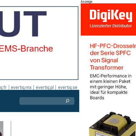
Anzeige
q.fr
evertiq.mx
evertiq.pl
evertiq.se