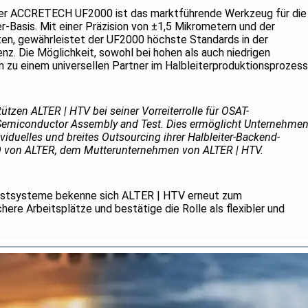
er ACCRETECH UF2000 ist das marktführende Werkzeug für die
r-Basis. Mit einer Präzision von ±1,5 Mikrometern und der
eiten, gewährleistet der UF2000 höchste Standards in der
enz. Die Möglichkeit, sowohl bei hohen als auch niedrigen
 zu einem universellen Partner im Halbleiterproduktionsprozess
tzen ALTER | HTV bei seiner Vorreiterrolle für OSAT-
 Semiconductor Assembly and Test. Dies ermöglicht Unternehme
viduelles und breites Outsourcing ihrer Halbleiter-Backend-
O von ALTER, dem Mutterunternehmen von ALTER | HTV.
estsysteme bekenne sich ALTER | HTV erneut zum
ere Arbeitsplätze und bestätige die Rolle als flexibler und