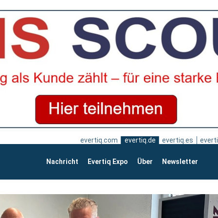
evertiq.com
evertiq.de
evertiq.es
everti
Nachricht
Evertiq Expo
Über
Newsletter