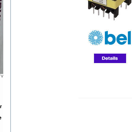
TV
r
e