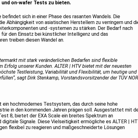
 und on-wafer Tests zu bieten.
e befindet sich in einer Phase des rasanten Wandels. Die
ie Abhängigkeit von asiatischen Herstellern zu verringern und di
eiterkomponenten und -systemen zu stärken. Der Bedarf nach
 für den Einsatz bei künstlicher Intelligenz und das
ren treiben diesen Wandel an.
ermarkt mit stark veränderlichen Bedarfen sind flexible
m Erfolg unserer Kunden. ALTER | HTV bietet mit der neuesten
hste Testleistung, Variabilität und Flexibilität, um heutige und
rfüllen“, sagt Dirk Stenkamp, Vorstandsvorsitzender der TÜV NO
t ein hochmodernes Testsystem, das durch seine hohe
dustrie in den kommenden Jahren prägen soll. Ausgestattet mit d
st 8, bietet der EXA Scale ein breites Spektrum an
digitale Signale. Diese Vielseitigkeit ermögliche es ALTER | HT
gen flexibel zu reagieren und maßgeschneiderte Lösungen