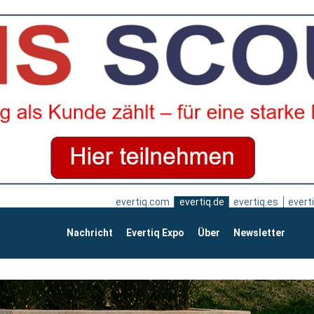
evertiq.com
evertiq.de
evertiq.es
everti
Nachricht
Evertiq Expo
Über
Newsletter