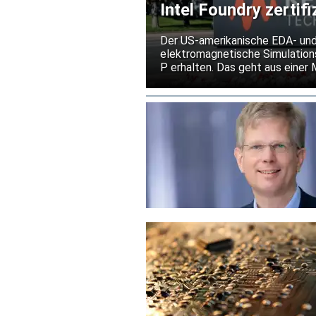
Intel Foundry zertif
Prozesstechnologie
Der US-amerikanische EDA- und
elektromagnetische Simulations
P erhalten. Das geht aus einer 
von Hochfrequenz- und Mixed-Si
out unter den Bedingungen der 
Risiko kostspieliger Überarbei
erleichtern.