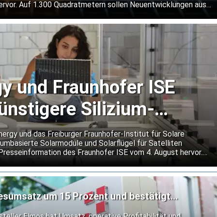
rvor. Auf 1.300 Quadratmetern sollen Neuentwicklungen aus
n rund um die Uhr getestet werden. Dabei will Baumer auch
er gängige Normanforderungen hinausgehen.
y und Fraunhofer ISE
ünstigere Silizium-
für Satelliten
gy und das Freiburger Fraunhofer-Institut für Solare
umbasierte Solarmodule und Solarflügel für Satelliten
 Presseinformation des Fraunhofer ISE vom 4. August hervor.
kostengünstigere Alternative zu den bislang vorherrschenden
 Moduldesign soll Schäden durch kleine Objekte lokal
igen Betrieb bei extremen Temperaturwechseln im Weltraum
resumsatz um 15 Prozent und bestätigt
teller Elmos hat Umsatz, operative Profitabilität und