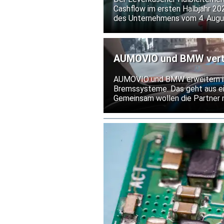
Cashflow im ersten Halbjahr 20
des Unternehmens vom 4. Augus
Unternehmensangaben von einer
Elmos. Für das Gesamtjahr hält 
AUMOVIO und BMW vertie
Bremssysteme
AUMOVIO und BMW erweitern ih
Bremssysteme. Das geht aus ei
Gemeinsam wollen die Partner 
Weg bringen. Die Serienlieferu
Mitte der 2030er Jahre fort.