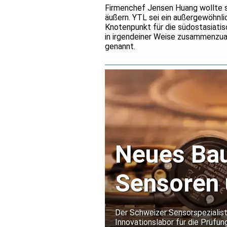
Firmenchef Jensen Huang wollte si
äußern. YTL sei ein außergewöhnli
Knotenpunkt für die südostasiatisc
in irgendeiner Weise zusammenzua
genannt.
Neues Bau
Sensoren 
Extrembe
Der Schweizer Sensorspezialist
Innovationslabor für die Prüfun