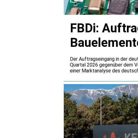
FBDi: Auftr
Bauelemente
verdoppelt
Der Auftragseingang in der deu
Quartal 2026 gegenüber dem Vo
einer Marktanalyse des deutsch
einem Umsatzplus von 25,5 Proz
deutlich hinter der Bestelldyn
vor allem auf steigende Preise 