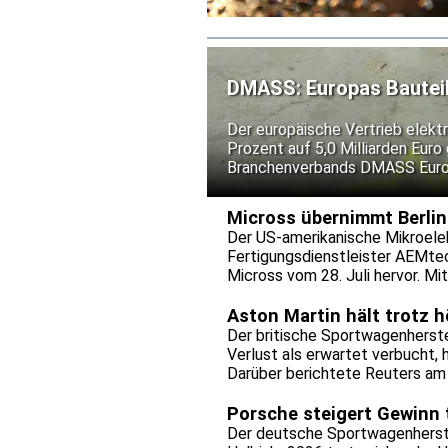
DMASS: Europas Bauteild
Der europäische Vertrieb elekt
Prozent auf 5,0 Milliarden Eur
Branchenverbands DMASS Europe 
allen voran Speicherprodukte, 
beeinflusst wurde. Der Zuwach
Micross übernimmt Berlin
Komponenten beruhte laut DMAS
Der US-amerikanische Mikroelek
Infrastruktur.
Fertigungsdienstleister AEMte
Micross vom 28. Juli hervor. Mi
Advanced Packaging, Photonik 
Berlin und Dresden sollen zugl
Aston Martin hält trotz 
Unternehmens in Europa vergrö
Der britische Sportwagenherste
Verlust als erwartet verbucht, 
Darüber berichtete Reuters am 
Unternehmen in den Valhalla so
Zugleich bremsen US-Zölle und
Porsche steigert Gewinn
Der deutsche Sportwagenherste