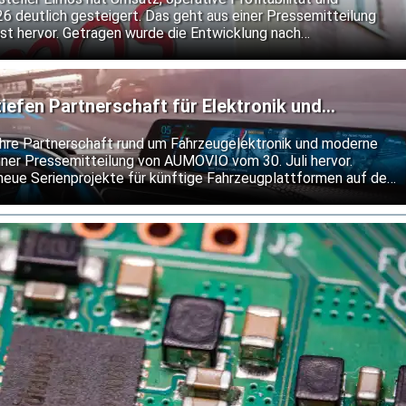
26 deutlich gesteigert. Das geht aus einer Pressemitteilung
t hervor. Getragen wurde die Entwicklung nach
 anhaltend hohen Nachfrage nach Halbleiterlösungen von
Elmos an seiner bisherigen Prognose fest.
fen Partnerschaft für Elektronik und
re Partnerschaft rund um Fahrzeugelektronik und moderne
ner Pressemitteilung von AUMOVIO vom 30. Juli hervor.
neue Serienprojekte für künftige Fahrzeugplattformen auf den
ngen des integrierten Bremssystems MK C2 setzen sie bis