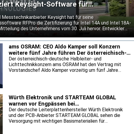
iziert Keysight-Software für
n 14A und 18A-P
 Messtechnikanbieter Keysight hat für seine
software RFPro die Zertifizierung für Intel 14A und Intel 18A-
Mitteilung des Unternehmens vom 30. Juli hervor. Entwickler
gnal-Chips sollen ihre Entwürfe damit bereits vor dem Tape-
neuen Fertigungsprozesse prüfen können. Keysight will so das
tungen senken und den Einsatz neuer Prozessknoten
ams OSRAM: CEO Aldo Kamper soll Konzern
weitere fünf Jahre führen Der österreichisch-
deutsche Halble
Der österreichisch-deutsche Halbleiter- und
Lichttechnikkonzern ams OSRAM hat den Vertrag mit
Vorstandschef Aldo Kamper vorzeitig um fünf Jahre
verlängert. Das geht aus einer Mitteilung des
Unternehmens vom 30. Juli hervor. Unter Kampers Führung
soll ams OSRAM den begonnenen Konzernumbau
fortsetzen. Nach dem Verkauf des nicht-optischen
Würth Elektronik und STARTEAM GLOBAL
Sensorikgeschäfts will der Konzern im optischen
warnen vor Engpässen bei
Kerngeschäft sowie mit Anwendungen für Augmented
Leiterplattenmaterialien
Der deutsche Leiterplattenhersteller Würth Elektronik
Reality und Datenkommunikation wachsen.
und der PCB-Anbieter STARTEAM GLOBAL sehen die
Versorgung mit wichtigen Basismaterialien für
Leiterplatten durch den KI-Boom zunehmend unter Druck.
Das geht aus einer gemeinsamen Mitteilung vom 30. Juli