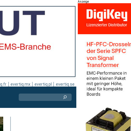
Anzeige
q.fr
evertiq.mx
evertiq.pl
evertiq.se