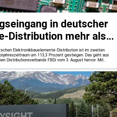
agseingang in deutscher
-Distribution mehr als
tschen Elektronikbauelemente-Distribution ist im zweiten
rjahreszeitraum um 113,3 Prozent gestiegen. Das geht aus
en Distributionsverbands FBDi vom 3. August hervor. Mit
ent auf 1,0 Milliarden Euro blieb die Umsatzentwicklung
amik zurück. Der FBDi führt die außergewöhnlich hohen Bookings
und eine stärkere Bevorratung zurück.