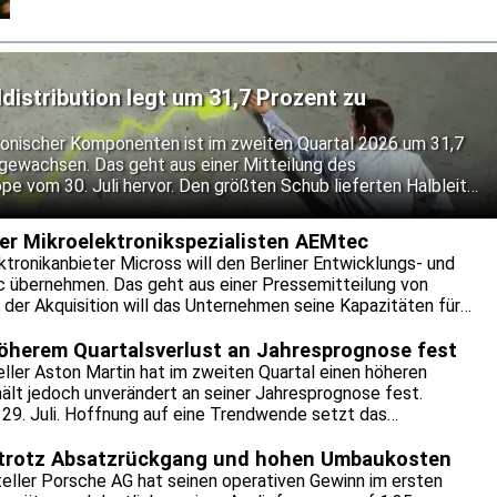
hervor. KI-Server benötigen den Unternehmen zufolge
drei- bis fünfmal so viele Leiterplattenlagen wie
herkömmliche Anwendungen und entsprechend mehr
hochwertige Laminate. Dadurch sinken die verfügbaren
istribution legt um 31,7 Prozent zu
Produktionskapazitäten für die Industrie- und
Automobilbranche.
ronischer Komponenten ist im zweiten Quartal 2026 um 31,7
o gewachsen. Das geht aus einer Mitteilung des
vom 30. Juli hervor. Den größten Schub lieferten Halbleiter,
deren kräftiges Wachstum auch durch Preissteigerungen
s bei Verbindungs-, passiven und elektromechanischen
er Mikroelektronikspezialisten AEMtec
S auf der Nachfrage aus Automatisierung, Energie und
tronikanbieter Micross will den Berliner Entwicklungs- und
c übernehmen. Das geht aus einer Pressemitteilung von
t der Akquisition will das Unternehmen seine Kapazitäten für
und Halbleitertests ausbauen. Die Standorte von AEMtec in
eich die Fertigungs- und Entwicklungskapazitäten des
höherem Quartalsverlust an Jahresprognose fest
ßern.
ller Aston Martin hat im zweiten Quartal einen höheren
hält jedoch unverändert an seiner Jahresprognose fest.
29. Juli. Hoffnung auf eine Trendwende setzt das
wie in weitere Kostensenkungen und neue Finanzmittel.
 das schwache China-Geschäft die Entwicklung.
 trotz Absatzrückgang und hohen Umbaukosten
ller Porsche AG hat seinen operativen Gewinn im ersten