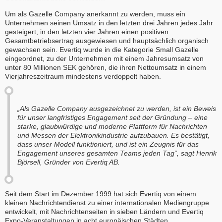
Um als Gazelle Company anerkannt zu werden, muss ein
Unternehmen seinen Umsatz in den letzten drei Jahren jedes Jahr
gesteigert, in den letzten vier Jahren einen positiven
Gesamtbetriebsertrag ausgewiesen und hauptsächlich organisch
gewachsen sein. Evertiq wurde in die Kategorie Small Gazelle
eingeordnet, zu der Unternehmen mit einem Jahresumsatz von
unter 80 Millionen SEK gehören, die ihren Nettoumsatz in einem
Vierjahreszeitraum mindestens verdoppelt haben.
„Als Gazelle Company ausgezeichnet zu werden, ist ein Beweis
für unser langfristiges Engagement seit der Gründung – eine
starke, glaubwürdige und moderne Plattform für Nachrichten
und Messen der Elektronikindustrie aufzubauen. Es bestätigt,
dass unser Modell funktioniert, und ist ein Zeugnis für das
Engagement unseres gesamten Teams jeden Tag“, sagt Henrik
Björsell, Gründer von Evertiq AB.
Seit dem Start im Dezember 1999 hat sich Evertiq von einem
kleinen Nachrichtendienst zu einer internationalen Mediengruppe
entwickelt, mit Nachrichtenseiten in sieben Ländern und Evertiq
Expo-Veranstaltungen in acht europäischen Städten.