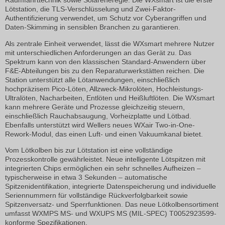
Raumfahrttechnik sowie Solareneregie. Die WXsmart ist die erste
Lötstation, die TLS-Verschlüsselung und Zwei-Faktor-
Authentifizierung verwendet, um Schutz vor Cyberangriffen und
Daten-Skimming in sensiblen Branchen zu garantieren.
Als zentrale Einheit verwendet, lässt die WXsmart mehrere Nutzer
mit unterschiedlichen Anforderungen an das Gerät zu. Das
Spektrum kann von den klassischen Standard-Anwendern über
F&E-Abteilungen bis zu den Reparaturwerkstätten reichen. Die
Station unterstützt alle Lötanwendungen, einschließlich
hochpräzisem Pico-Löten, Allzweck-Mikrolöten, Hochleistungs-
Ultralöten, Nacharbeiten, Entlöten und Heißluftlöten. Die WXsmart
kann mehrere Geräte und Prozesse gleichzeitig steuern,
einschließlich Rauchabsaugung, Vorheizplatte und Lötbad.
Ebenfalls unterstützt wird Wellers neues WXair Two-in-One-
Rework-Modul, das einen Luft- und einen Vakuumkanal bietet.
Vom Lötkolben bis zur Lötstation ist eine vollständige
Prozesskontrolle gewährleistet. Neue intelligente Lötspitzen mit
integrierten Chips ermöglichen ein sehr schnelles Aufheizen –
typischerweise in etwa 3 Sekunden – automatische
Spitzenidentifikation, integrierte Datenspeicherung und individuelle
Seriennummern für vollständige Rückverfolgbarkeit sowie
Spitzenversatz- und Sperrfunktionen. Das neue Lötkolbensortiment
umfasst WXMPS MS- und WXUPS MS (MIL-SPEC) T0052923599-
konforme Spezifikationen.