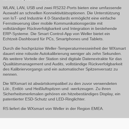
WLAN, LAN, USB und zwei RS232-Ports bieten eine umfassende
Auswahl an schnellen Konnektivitätsoptionen. Die Unterstützung
von IoT- und Industrie 4.0-Standards ermöglicht eine einfache
Fernsteuerung über mobile Kommunikationsgeräte mit
vollständiger Rückverfolgbarkeit und Integration in bestehende
ERP-Systeme. Die Smart Control-App von Weller bietet ein
Echtzeit-Dashboard für PCs, Smartphones und Tablets.
Durch die hochpräzise Weller-Temperaturmesseinheit der WXsmart
dauert eine robuste Autokalibrierung weniger als zehn Sekunden.
Als weitere Vorteile der Station sind digitale Datenextrakte für das
Qualitätsmanagement und Audits, vollständige Rückverfolgbarkeit
des Kalibriervorgangs und ein automatischer Spitzenversatz zu
nennen.
Die WXsmart ist abwärtskompatibel zu den zuvor verwendeten
Löt-, Entlöt- und Heißluftspitzen und -werkzeugen. Zu ihren
Sicherheitsmerkmalen gehören ein hitzebeständiges Display, ein
patentierter ESD-Schutz und LED-Ringlichter.
RS liefert die WXsmart von Weller in der Region EMEA.