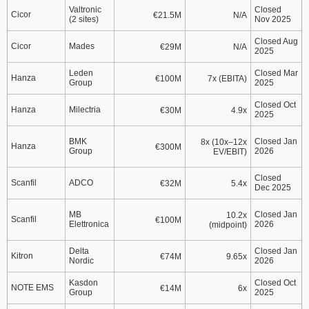
Valtronic
Closed
Cicor
€21.5M
N/A
(2 sites)
Nov 2025
Closed Aug
Cicor
Mades
€29M
N/A
2025
Leden
Closed Mar
Hanza
€100M
7x (EBITA)
Group
2025
Closed Oct
Hanza
Milectria
€30M
4.9x
2025
BMK
Closed Jan
8x (10x–12x
Hanza
€300M
Group
2026
EV/EBIT)
Closed
Scanfil
ADCO
€32M
5.4x
Dec 2025
MB
Closed Jan
10.2x
Scanfil
€100M
Elettronica
2026
(midpoint)
Delta
Closed Jan
Kitron
€74M
9.65x
Nordic
2026
Kasdon
Closed Oct
NOTE EMS
€14M
6x
Group
2025