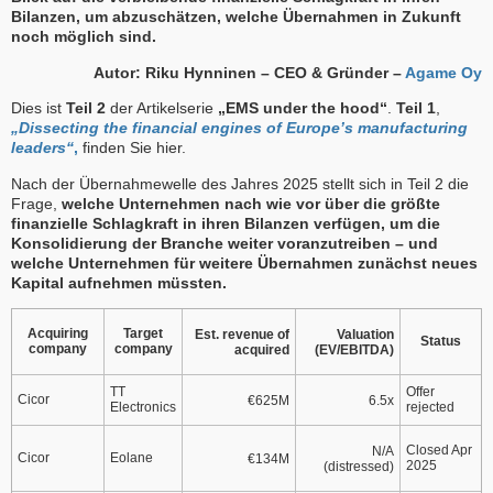
Bilanzen, um abzuschätzen, welche Übernahmen in Zukunft
noch möglich sind.
Autor: Riku Hynninen – CEO & Gründer –
Agame Oy
Dies ist
Teil 2
der Artikelserie
„EMS under the hood“
.
Teil 1
,
„Dissecting the financial engines of Europe’s manufacturing
leaders“
,
finden Sie hier.
Nach der Übernahmewelle des Jahres 2025 stellt sich in Teil 2 die
Frage,
welche Unternehmen nach wie vor über die größte
finanzielle Schlagkraft in ihren Bilanzen verfügen, um die
Konsolidierung der Branche weiter voranzutreiben – und
welche Unternehmen für weitere Übernahmen zunächst neues
Kapital aufnehmen müssten.
Acquiring
Target
Est. revenue of
Valuation
Status
company
company
acquired
(EV/EBITDA)
TT
Offer
Cicor
€625M
6.5x
Electronics
rejected
Closed Apr
N/A
Cicor
Eolane
€134M
2025
(distressed)