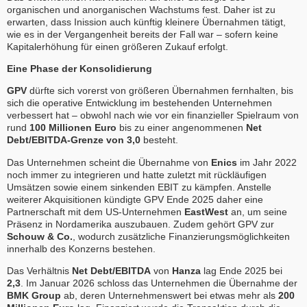
organischen und anorganischen Wachstums fest. Daher ist zu
erwarten, dass Inission auch künftig kleinere Übernahmen tätigt,
wie es in der Vergangenheit bereits der Fall war – sofern keine
Kapitalerhöhung für einen größeren Zukauf erfolgt.
Eine Phase der Konsolidierung
GPV
dürfte sich vorerst von größeren Übernahmen fernhalten, bis
sich die operative Entwicklung im bestehenden Unternehmen
verbessert hat – obwohl nach wie vor ein finanzieller Spielraum von
rund
100 Millionen Euro
bis zu einer angenommenen
Net
Debt/EBITDA-Grenze von 3,0
besteht.
Das Unternehmen scheint die Übernahme von
Enics
im Jahr 2022
noch immer zu integrieren und hatte zuletzt mit rückläufigen
Umsätzen sowie einem sinkenden EBIT zu kämpfen. Anstelle
weiterer Akquisitionen kündigte GPV Ende 2025 daher eine
Partnerschaft mit dem US-Unternehmen
EastWest
an, um seine
Präsenz in Nordamerika auszubauen. Zudem gehört GPV zur
Schouw & Co.
, wodurch zusätzliche Finanzierungsmöglichkeiten
innerhalb des Konzerns bestehen.
Das Verhältnis
Net Debt/EBITDA
von
Hanza
lag Ende 2025 bei
2,3
. Im Januar 2026 schloss das Unternehmen die Übernahme der
BMK Group
ab, deren Unternehmenswert bei etwas mehr als
200