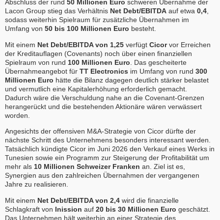
Abschluss der rund
50 Millionen Euro
schweren Übernahme der
Lacon Group stieg das Verhältnis
Net Debt/EBITDA
auf etwa
0,4
,
sodass weiterhin Spielraum für zusätzliche Übernahmen im
Umfang von
50 bis 100 Millionen Euro
besteht.
Mit einem
Net Debt/EBITDA von 1,25
verfügt
Cicor
vor Erreichen
der Kreditauflagen (Covenants) noch über einen finanziellen
Spielraum von rund
100 Millionen Euro
. Das gescheiterte
Übernahmeangebot für
TT Electronics
im Umfang von rund
300
Millionen Euro
hätte die Bilanz dagegen deutlich stärker belastet
und vermutlich eine Kapitalerhöhung erforderlich gemacht.
Dadurch wäre die Verschuldung nahe an die Covenant-Grenzen
herangerückt und die bestehenden Aktionäre wären verwässert
worden.
Angesichts der offensiven M&A-Strategie von Cicor dürfte der
nächste Schritt des Unternehmens besonders interessant werden.
Tatsächlich kündigte Cicor im Juni 2026 den Verkauf eines Werks in
Tunesien sowie ein Programm zur Steigerung der Profitabilität um
mehr als
10 Millionen Schweizer Franken
an. Ziel ist es,
Synergien aus den zahlreichen Übernahmen der vergangenen
Jahre zu realisieren.
Mit einem
Net Debt/EBITDA von 2,4
wird die finanzielle
Schlagkraft von
Inission
auf
20 bis 30 Millionen Euro
geschätzt.
Das Unternehmen hält weiterhin an einer Strategie des