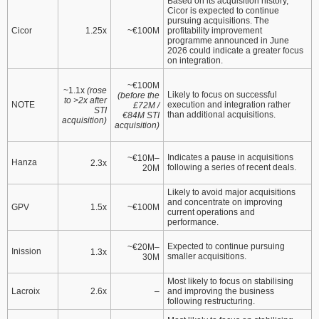
Based on its acquisition history,
Cicor is expected to continue
pursuing acquisitions. The
1.25x
~€100M
Cicor
profitability improvement
programme announced in June
2026 could indicate a greater focus
on integration.
~€100M
~1.1x
(rose
Likely to focus on successful
(before the
to >2x after
NOTE
execution and integration rather
£72M /
STI
than additional acquisitions.
€84M STI
acquisition)
acquisition)
Indicates a pause in acquisitions
~€10M–
Hanza
2.3x
following a series of recent deals.
20M
Likely to avoid major acquisitions
and concentrate on improving
1.5x
~€100M
GPV
current operations and
performance.
Expected to continue pursuing
~€20M–
Inission
1.3x
smaller acquisitions.
30M
Most likely to focus on stabilising
2.6x
–
Lacroix
and improving the business
following restructuring.