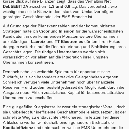
kurzer Blick auf ihre Bilanzen zeigt, dass das Verhältnis
Net
Debt/EBITDA
zwischen
-1,3 und 0,8
lag. Das verdeutlicht, wie
wichtig eine solide Bilanz in dem stark vom Umlaufvermögen
geprägten Geschäftsmodell der EMS-Branche ist.
Auf Grundlage der Bilanzkennzahlen und der kommunizierten
Strategien halte ich
Cicor
und
Inission
für die wahrscheinlichsten
Kandidaten, in den kommenden Monaten weitere Übernahmen
anzukündigen.
Lacroix
und
TT Electronics
dürften ihren Fokus
dagegen weiterhin auf die Restrukturierung und Stabilisierung ihres
Geschäfts legen. Die übrigen Unternehmen werden sich
voraussichtlich vor allem auf die Integration ihrer jüngsten
Übernahmen konzentrieren.
Dennoch sehe ich weiterhin Spielraum für opportunistische
Zukäufe, falls sich besonders attraktive Gelegenheiten ergeben.
Schließlich verfügen viele Unternehmen noch über finanzielle
Reserven – und zudem besteht jederzeit die Möglichkeit, durch die
Ausgabe neuer Aktien zusätzliches Kapital für besonders attraktive
Übernahmen zu beschaffen.
Eine gut gefüllte Kriegskasse ist zwar ein strategischer Vorteil, doch
sie unüberlegt für ineffiziente Geschäftsmodelle einzusetzen, ist der
schnellste Weg zu enttäuschten Aktionären. Im letzten Teil dieser
Artikelserie werfen wir deshalb einen genaueren Blick auf die
Kapitaleffizienz
und untersuchen, welche EMS-Unternehmen die