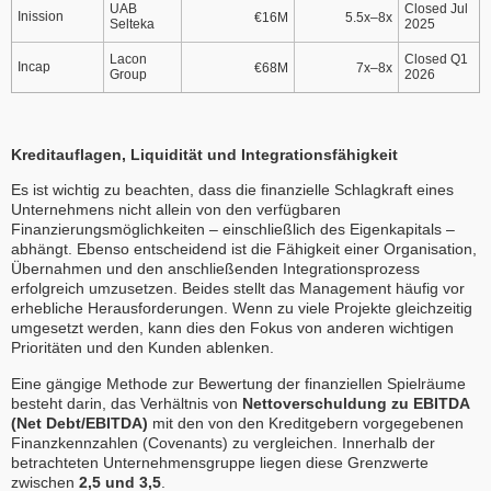
UAB
Closed Jul
Inission
€16M
5.5x–8x
Selteka
2025
Lacon
Closed Q1
Incap
€68M
7x–8x
Group
2026
Kreditauflagen, Liquidität und Integrationsfähigkeit
Es ist wichtig zu beachten, dass die finanzielle Schlagkraft eines
Unternehmens nicht allein von den verfügbaren
Finanzierungsmöglichkeiten – einschließlich des Eigenkapitals –
abhängt. Ebenso entscheidend ist die Fähigkeit einer Organisation,
Übernahmen und den anschließenden Integrationsprozess
erfolgreich umzusetzen. Beides stellt das Management häufig vor
erhebliche Herausforderungen. Wenn zu viele Projekte gleichzeitig
umgesetzt werden, kann dies den Fokus von anderen wichtigen
Prioritäten und den Kunden ablenken.
Eine gängige Methode zur Bewertung der finanziellen Spielräume
besteht darin, das Verhältnis von
Nettoverschuldung zu EBITDA
(Net Debt/EBITDA)
mit den von den Kreditgebern vorgegebenen
Finanzkennzahlen (Covenants) zu vergleichen. Innerhalb der
betrachteten Unternehmensgruppe liegen diese Grenzwerte
zwischen
2,5 und 3,5
.