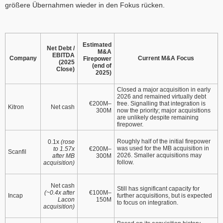
größere Übernahmen wieder in den Fokus rücken.
Estimated
Net Debt /
M&A
EBITDA
Company
Current M&A Focus
Firepower
(2025
(end of
Close)
2025)
Closed a major acquisition in early
2026 and remained virtually debt
€200M–
free. Signalling that integration is
Net cash
Kitron
300M
now the priority; major acquisitions
are unlikely despite remaining
firepower.
Roughly half of the initial firepower
0.1x
(rose
was used for the MB acquisition in
to 1.57x
€200M–
Scanfil
2026. Smaller acquisitions may
after MB
300M
follow.
acquisition)
Net cash
Still has significant capacity for
(~0.4x after
€100M–
Incap
further acquisitions, but is expected
Lacon
150M
to focus on integration.
acquisition)