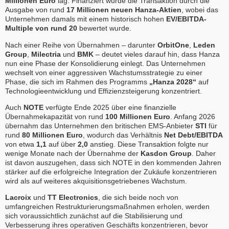
Millionen Euro
lag. Finanziert wurde die Transaktion durch die
Ausgabe von rund
17 Millionen neuen Hanza-Aktien
, wobei das
Unternehmen damals mit einem historisch hohen
EV/EBITDA-
Multiple von rund 20
bewertet wurde.
Nach einer Reihe von Übernahmen – darunter
OrbitOne
,
Leden
Group
,
Milectria
und
BMK
– deutet vieles darauf hin, dass Hanza
nun eine Phase der Konsolidierung einlegt. Das Unternehmen
wechselt von einer aggressiven Wachstumsstrategie zu einer
Phase, die sich im Rahmen des Programms
„Hanza 2028“
auf
Technologieentwicklung und Effizienzsteigerung konzentriert.
Auch
NOTE
verfügte Ende 2025 über eine finanzielle
Übernahmekapazität von rund
100 Millionen Euro
. Anfang 2026
übernahm das Unternehmen den britischen EMS-Anbieter
STI
für
rund
80 Millionen Euro
, wodurch das Verhältnis
Net Debt/EBITDA
von etwa
1,1
auf über
2,0
anstieg. Diese Transaktion folgte nur
wenige Monate nach der Übernahme der
Kasdon Group
. Daher
ist davon auszugehen, dass sich NOTE in den kommenden Jahren
stärker auf die erfolgreiche Integration der Zukäufe konzentrieren
wird als auf weiteres akquisitionsgetriebenes Wachstum.
Lacroix
und
TT Electronics
, die sich beide noch von
umfangreichen Restrukturierungsmaßnahmen erholen, werden
sich voraussichtlich zunächst auf die Stabilisierung und
Verbesserung ihres operativen Geschäfts konzentrieren, bevor