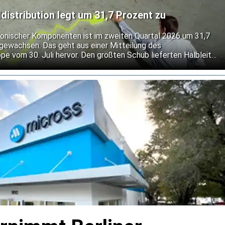
erfügbaren Produktionskapazitäten für die Industrie- und
istribution legt um 31,7 Prozent zu
ronischer Komponenten ist im zweiten Quartal 2026 um 31,7
o gewachsen. Das geht aus einer Mitteilung des
vom 30. Juli hervor. Den größten Schub lieferten Halbleiter,
deren kräftiges Wachstum auch durch Preissteigerungen
s bei Verbindungs-, passiven und elektromechanischen
S auf der Nachfrage aus Automatisierung, Energie und