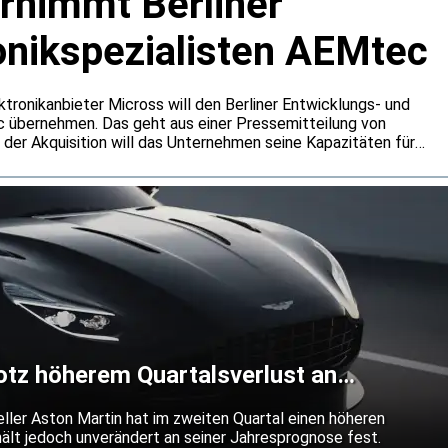
rnimmt Berliner
onikspezialisten AEMtec
tronikanbieter Micross will den Berliner Entwicklungs- und
c übernehmen. Das geht aus einer Pressemitteilung von
t der Akquisition will das Unternehmen seine Kapazitäten für
und Halbleitertests ausbauen. Die Standorte von AEMtec in
eich die Fertigungs- und Entwicklungskapazitäten des
ßern.
rotz höherem Quartalsverlust an
t
ller Aston Martin hat im zweiten Quartal einen höheren
hält jedoch unverändert an seiner Jahresprognose fest.