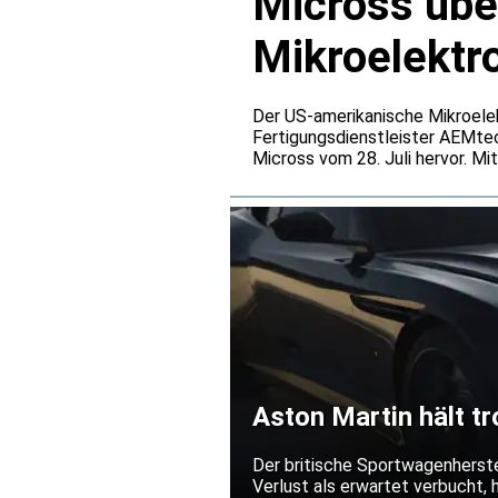
Micross übe
Mikroelektr
Der US-amerikanische Mikroelek
Fertigungsdienstleister AEMte
Micross vom 28. Juli hervor. Mi
Advanced Packaging, Photonik 
Berlin und Dresden sollen zugl
Unternehmens in Europa vergrö
Aston Martin hält t
Jahresprognose fes
Der britische Sportwagenherste
Verlust als erwartet verbucht, 