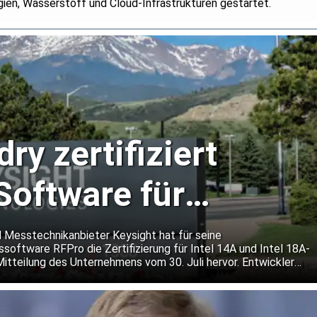
gien, Wasserstoff und Cloud-Infrastrukturen gestartet.
dry zertifiziert
Software für
chnologien 14A und
 Messtechnikanbieter Keysight hat für seine
software RFPro die Zertifizierung für Intel 14A und Intel 18A-
Mitteilung des Unternehmens vom 30. Juli hervor. Entwickler
gnal-Chips sollen ihre Entwürfe damit bereits vor dem Tape-
neuen Fertigungsprozesse prüfen können. Keysight will so das
tungen senken und den Einsatz neuer Prozessknoten