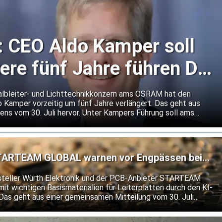
CEO Aldo Kamper soll
ere fünf Jahre führen Der
ch-deutsche Halble
albleiter- und Lichttechnikkonzern ams OSRAM hat den
 Kamper vorzeitig um fünf Jahre verlängert. Das geht aus
ens vom 30. Juli hervor. Unter Kampers Führung soll ams
umbau fortsetzen. Nach dem Verkauf des nicht-optischen
nzern im optischen Kerngeschäft sowie mit Anwendungen für
ommunikation wachsen.
STARTEAM GLOBAL warnen vor Engpässen bei
n
steller Würth Elektronik und der PCB-Anbieter STARTEAM
t wichtigen Basismaterialien für Leiterplatten durch den KI-
as geht aus einer gemeinsamen Mitteilung vom 30. Juli
 Unternehmen zufolge drei- bis fünfmal so viele
mmliche Anwendungen und entsprechend mehr hochwertige