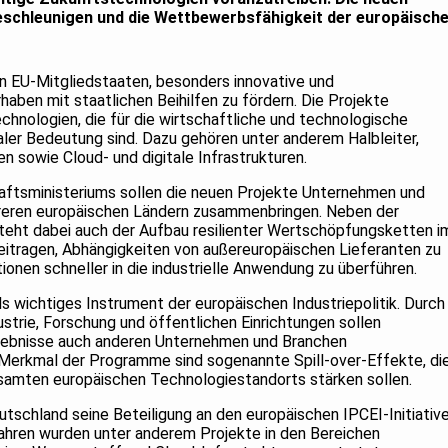
eschleunigen und die Wettbewerbsfähigkeit der europäisch
n EU-Mitgliedstaaten, besonders innovative und
aben mit staatlichen Beihilfen zu fördern. Die Projekte
chnologien, die für die wirtschaftliche und technologische
ler Bedeutung sind. Dazu gehören unter anderem Halbleiter,
n sowie Cloud- und digitale Infrastrukturen.
ftsministeriums sollen die neuen Projekte Unternehmen und
reren europäischen Ländern zusammenbringen. Neben der
teht dabei auch der Aufbau resilienter Wertschöpfungsketten i
eitragen, Abhängigkeiten von außereuropäischen Lieferanten zu
tionen schneller in die industrielle Anwendung zu überführen.
s wichtiges Instrument der europäischen Industriepolitik. Durch
trie, Forschung und öffentlichen Einrichtungen sollen
rgebnisse auch anderen Unternehmen und Branchen
erkmal der Programme sind sogenannte Spill-over-Effekte, di
amten europäischen Technologiestandorts stärken sollen.
tschland seine Beteiligung an den europäischen IPCEI-Initiativ
Jahren wurden unter anderem Projekte in den Bereichen