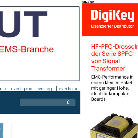
Anzeige
q.fr
evertiq.mx
evertiq.pl
evertiq.se