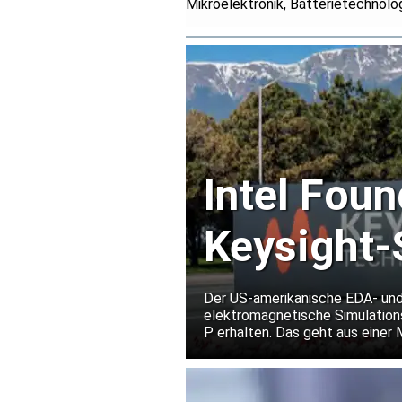
Mikroelektronik, Batterietechnolo
Intel Foun
Keysight-
Prozesste
Der US-amerikanische EDA- und
elektromagnetische Simulations
18A-P
P erhalten. Das geht aus einer 
von Hochfrequenz- und Mixed-Si
out unter den Bedingungen der 
Risiko kostspieliger Überarbei
erleichtern.