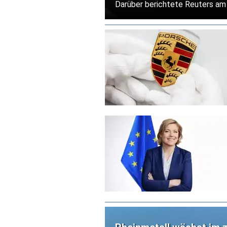
Darüber berichtete Reuters am 
Unternehmen in den Valhalla so
Zugleich bremsen US-Zölle und