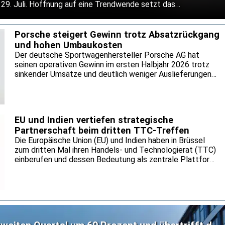
29. Juli. Hoffnung auf eine Trendwende setzt das
wie in weitere Kostensenkungen und neue Finanzmittel.
 das schwache China-Geschäft die Entwicklung.
Porsche steigert Gewinn trotz Absatzrückgang
und hohen Umbaukosten
Der deutsche Sportwagenhersteller Porsche AG hat
seinen operativen Gewinn im ersten Halbjahr 2026 trotz
sinkender Umsätze und deutlich weniger Auslieferungen
auf 1,35 Milliarden Euro gesteigert. Das geht aus dem
Halbjahresbericht des Unternehmens vom 29. Juli hervor.
Die operative Umsatzrendite erhöhte sich von 5,5 auf 7,8
Prozent. Mit der Verbesserung geht ein umfassender
EU und Indien vertiefen strategische
Konzernumbau einher, dessen finanzielle Entlastung nach
Partnerschaft beim dritten TTC-Treffen
Angaben von Reuters erst ab 2028 spürbar werden soll.
Die Europäische Union (EU) und Indien haben in Brüssel
zum dritten Mal ihren Handels- und Technologierat (TTC)
einberufen und dessen Bedeutung als zentrale Plattform
für die Zusammenarbeit in den Bereichen Handel,
Technologie und Sicherheit bekräftigt.