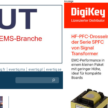
Anzeige
q.fr
evertiq.mx
evertiq.pl
evertiq.se