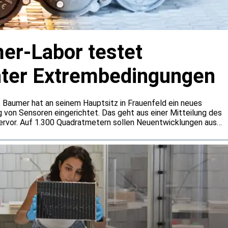
r-Labor testet
nter Extrembedingungen
 Baumer hat an seinem Hauptsitz in Frauenfeld ein neues
g von Sensoren eingerichtet. Das geht aus einer Mitteilung des
rvor. Auf 1.300 Quadratmetern sollen Neuentwicklungen aus
n rund um die Uhr getestet werden. Dabei will Baumer auch
er gängige Normanforderungen hinausgehen.