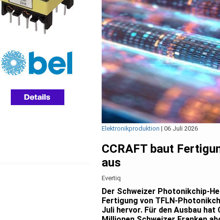
Elektronikproduktion
|
06 Juli 2026
CCRAFT baut Fertigun
aus
Evertiq
Der Schweizer Photonikchip-Hers
Fertigung von TFLN-Photonikchi
Juli hervor. Für den Ausbau ha
Millionen Schweizer Franken abg