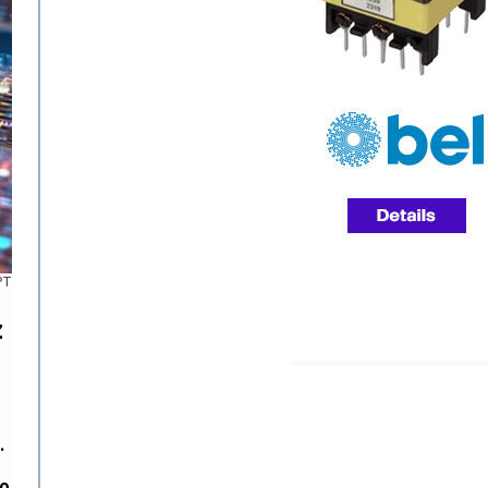
PT
z
.
ro