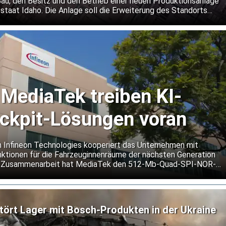
Bau, den Besitz und den Betrieb einer neuen Produktionsanlage
staat Idaho. Die Anlage soll die Erweiterung des Standorts
ellers von Speicherchips unterstützen.
 MediaTek treiben KI-
ockpit-Lösungen voran
n Infineon Technologies kooperiert das Unternehmen mit
ktionen für die Fahrzeuginnenräume der nächsten Generation
er Zusammenarbeit hat MediaTek den 512-Mb-Quad-SPI-NOR-
 seine Dimensity Auto Cockpit Plattform C-X1 qualifiziert.
tört Lager mit Bosch-Produkten in der Ukraine