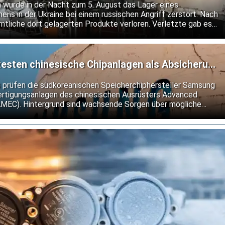
h wurde in der Nacht zum 5. August das Lager eines
ns in der Ukraine bei einem russischen Angriff zerstört. Nach
mtliche dort gelagerten Produkte verloren. Verletzte gab es
esten chinesische Chipanlagen als Absicherung
len
s prüfen die südkoreanischen Speicherchiphersteller Samsung
fertigungsanlagen des chinesischen Ausrüsters Advanced
AMEC). Hintergrund sind wachsende Sorgen über mögliche
Exportkontrollen für Halbleitertechnologie.