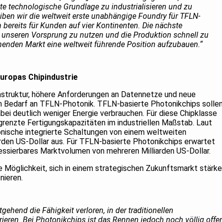
te technologische Grundlage zu industrialisieren und zu
iben wir die weltweit erste unabhängige Foundry für TFLN-
bereits für Kunden auf vier Kontinenten. Die nächste
, unseren Vorsprung zu nutzen und die Produktion schnell zu
henden Markt eine weltweit führende Position aufzubauen.“
uropas Chipindustrie
astruktur, höhere Anforderungen an Datennetze und neue
Bedarf an TFLN-Photonik. TFLN-basierte Photonikchips solle
bei deutlich weniger Energie verbrauchen. Für diese Chipklasse
grenzte Fertigungskapazitäten im industriellen Maßstab. Laut
nische integrierte Schaltungen von einem weltweiten
rden US-Dollar aus. Für TFLN-basierte Photonikchips erwartet
essierbares Marktvolumen von mehreren Milliarden US-Dollar.
 Möglichkeit, sich in einem strategischen Zukunftsmarkt stärke
onieren.
itgehend die Fähigkeit verloren, in der traditionellen
rieren. Bei Photonikchips ist das Rennen jedoch noch völlig offe