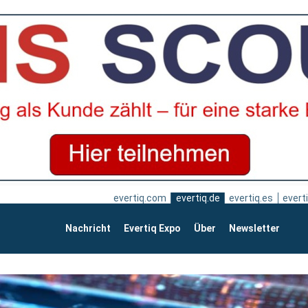
evertiq.com
evertiq.de
evertiq.es
everti
Nachricht
Evertiq Expo
Über
Newsletter