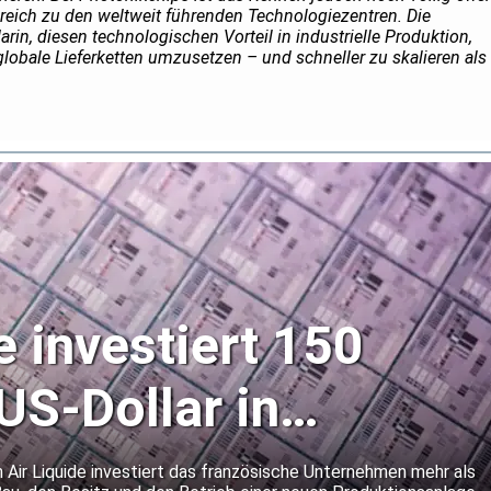
reich zu den weltweit führenden Technologiezentren. Die
in, diesen technologischen Vorteil in industrielle Produktion,
 globale Lieferketten umzusetzen – und schneller zu skalieren als
e investiert 150
US-Dollar in
r-Gaswerk in Idaho
 Air Liquide investiert das französische Unternehmen mehr als