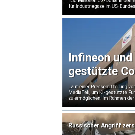
150 Millionen US-Dollar in den 
für Industriegase im US-Bundes
eines weltweit führenden Herst
Infineon und
gestützte C
Laut einer Pressemitteilung vo
MediaTek, um KI-gestützte Fun
zu ermöglichen. Im Rahmen d
Flash-Speicher von Infineon für
Russischer Angriff zers