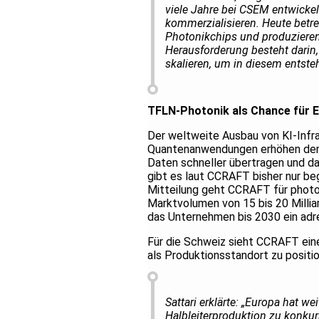
viele Jahre bei CSEM entwickel
kommerzialisieren. Heute betre
Photonikchips und produzieren 
Herausforderung besteht darin
skalieren, um in diesem entste
TFLN-Photonik als Chance für E
Der weltweite Ausbau von KI-Infr
Quantenanwendungen erhöhen den 
Daten schneller übertragen und da
gibt es laut CCRAFT bisher nur be
Mitteilung geht CCRAFT für photo
Marktvolumen von 15 bis 20 Millia
das Unternehmen bis 2030 ein adr
Für die Schweiz sieht CCRAFT eine
als Produktionsstandort zu positi
Sattari erklärte: „Europa hat we
Halbleiterproduktion zu konkur