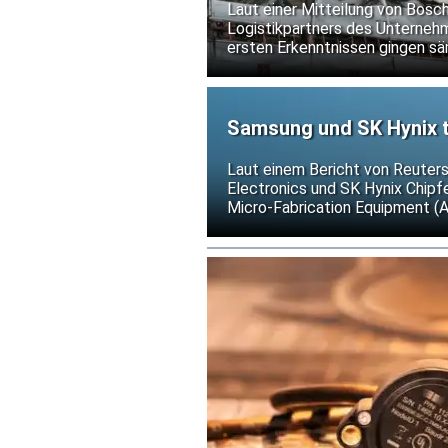
Laut einer Mitteilung von Bosc
Logistikpartners des Unternehme
ersten Erkenntnissen gingen sä
nicht.
Samsung und SK Hynix t
gegen US-Exportkontrol
Laut einem Bericht von Reuter
Electronics und SK Hynix Chip
Micro-Fabrication Equipment (
weitere Verschärfungen der US-