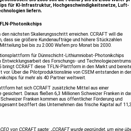
ps für KI-Infrastruktur, Hochgeschwindigkeitsnetze, Luft-
hnologien liefern.
TFLN-Photonikchips
n den nächsten Skalierungsschritt erreichen. CCRAFT will die
n, dass sie größere Kundenaufträge und höhere Stückzahlen
 Mitteilung bei bis zu 2.000 Wafern pro Monat bis 2030.
ktionsplattform für Dünnschicht-Lithiumniobat-Photonikchips
n Entwicklungsarbeit des Forschungs- und Technologiezentrums
25 bringt CCRAFT diese TFLN-Plattform in den Markt und bereit
t vor. Über die Pilotproduktionslinie von CSEM entstanden in de
ikchips für mehr als 40 Partner weltweit.
ttform hat sich CCRAFT zusätzliche Mittel aus einer
gesichert. Daraus fließen 6,3 Millionen Schweizer Franken in da
n Schweizer Franken kommen aus öffentlicher Förderung und
nsgesamt beziffert das Unternehmen das frische Kapital auf 11,
d CEO von CCRAFT, sagte: „CCRAFT wurde gegründet, um eine üb