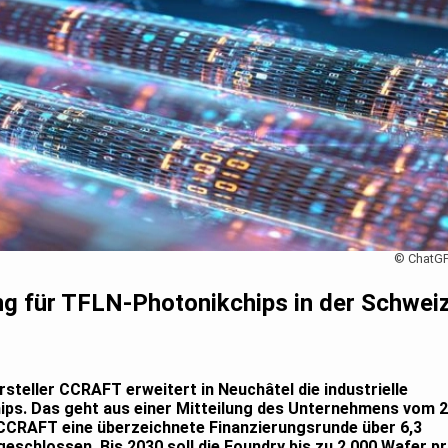
© ChatG
g für TFLN-Photonikchips in der Schwei
teller CCRAFT erweitert in Neuchâtel die industrielle
ps. Das geht aus einer Mitteilung des Unternehmens vom 2
t CCRAFT eine überzeichnete Finanzierungsrunde über 6,3
eschlossen. Bis 2030 soll die Foundry bis zu 2.000 Wafer p