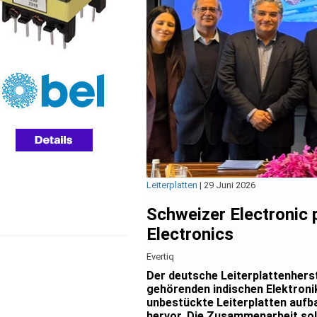
Leiterplatten
|
29 Juni 2026
Schweizer Electronic 
Electronics
Evertiq
Der deutsche Leiterplattenherst
gehörenden indischen Elektroni
unbestückte Leiterplatten aufba
hervor. Die Zusammenarbeit sol