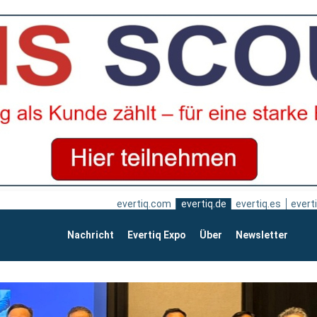
evertiq.com
evertiq.de
evertiq.es
everti
Nachricht
Evertiq Expo
Über
Newsletter