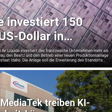
e investiert 150
US-Dollar in
r-Gaswerk in Idaho
 Air Liquide investiert das französische Unternehmen mehr als
Bau, den Besitz und den Betrieb einer neuen Produktionsanlage
staat Idaho. Die Anlage soll die Erweiterung des Standorts
ellers von Speicherchips unterstützen.
 MediaTek treiben KI-