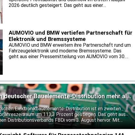
2026 deutlich gesteigert. Das geht aus einer
Pressemitteilung des Unternehmens vom 4. August
hervor. Getragen wurde die Entwicklung nach
Unternehmensangaben von einer anhaltend hohen
Nachfrage nach Halbleiterlösungen von Elmos. Für das
AUMOVIO und BMW vertiefen Partnerschaft für
Gesamtjahr hält Elmos an seiner bisherigen Prognose fest.
Elektronik und Bremssysteme
AUMOVIO und BMW erweitern ihre Partnerschaft rund um
Fahrzeugelektronik und moderne Bremssysteme. Das
geht aus einer Pressemitteilung von AUMOVIO vom 30.
Juli hervor. Gemeinsam wollen die Partner neue
Serienprojekte für künftige Fahrzeugplattformen auf den
Weg bringen. Die Serienlieferungen des integrierten
Bremssystems MK C2 setzen sie bis Mitte der 2030er
Jahre fort.
n deutscher Bauelemente-Distribution mehr als
tschen Elektronikbauelemente-Distribution ist im zweiten
rjahreszeitraum um 113,3 Prozent gestiegen. Das geht aus
en Distributionsverbands FBDi vom 3. August hervor. Mit
ent auf 1,0 Milliarden Euro blieb die Umsatzentwicklung
amik zurück. Der FBDi führt die außergewöhnlich hohen Bookings