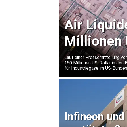
Air Liquid
Millionen 
Halbleite
Laut einer Pressemitteilung von
150 Millionen US-Dollar in den 
für Industriegase im US-Bundes
eines weltweit führenden Herst
Infineon und