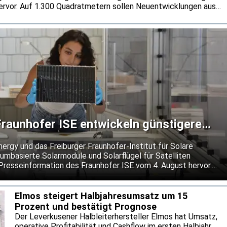
rvor. Auf 1.300 Quadratmetern sollen Neuentwicklungen aus
n rund um die Uhr getestet werden. Dabei will Baumer auch
er gängige Normanforderungen hinausgehen.
raunhofer ISE entwickeln günstigere
 für Satelliten
gy und das Freiburger Fraunhofer-Institut für Solare
umbasierte Solarmodule und Solarflügel für Satelliten
 Presseinformation des Fraunhofer ISE vom 4. August hervor.
kostengünstigere Alternative zu den bislang vorherrschenden
 Moduldesign soll Schäden durch kleine Objekte lokal
igen Betrieb bei extremen Temperaturwechseln im Weltraum
Elmos steigert Halbjahresumsatz um 15
Prozent und bestätigt Prognose
Der Leverkusener Halbleiterhersteller Elmos hat Umsatz,
operative Profitabilität und Cashflow im ersten Halbjahr