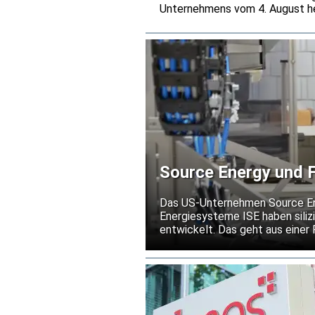
Unternehmens vom 4. August he
den Baumer-Entwicklungszentre
Belastungen simulieren, die üb
Source Energy und F
Silizium-Solarmodule
Das US-Unternehmen Source Ener
Energiesysteme ISE haben silizi
entwickelt. Das geht aus einer
Die Partner wollen damit eine 
III-V-Solarzellen schaffen. Das
begrenzen und einen zuverläss
ermöglichen.