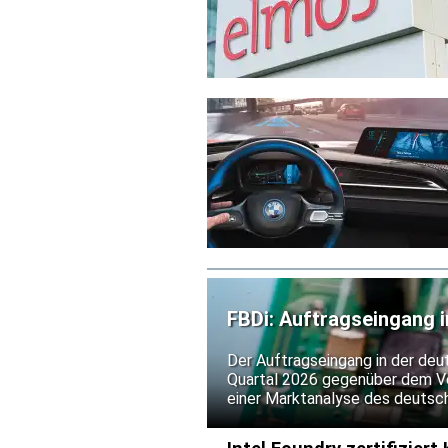
FBDi: Auftragseingang i
verdoppelt
Der Auftragseingang in der deu
Quartal 2026 gegenüber dem Vo
einer Marktanalyse des deutsch
einem Umsatzplus von 25,5 Proz
deutlich hinter der Bestelldyn