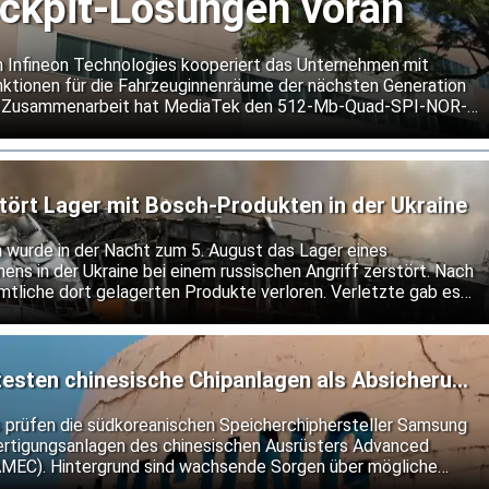
ockpit-Lösungen voran
n Infineon Technologies kooperiert das Unternehmen mit
ktionen für die Fahrzeuginnenräume der nächsten Generation
er Zusammenarbeit hat MediaTek den 512-Mb-Quad-SPI-NOR-
 seine Dimensity Auto Cockpit Plattform C-X1 qualifiziert.
tört Lager mit Bosch-Produkten in der Ukraine
h wurde in der Nacht zum 5. August das Lager eines
ns in der Ukraine bei einem russischen Angriff zerstört. Nach
mtliche dort gelagerten Produkte verloren. Verletzte gab es
esten chinesische Chipanlagen als Absicherung
len
s prüfen die südkoreanischen Speicherchiphersteller Samsung
fertigungsanlagen des chinesischen Ausrüsters Advanced
AMEC). Hintergrund sind wachsende Sorgen über mögliche
Exportkontrollen für Halbleitertechnologie.