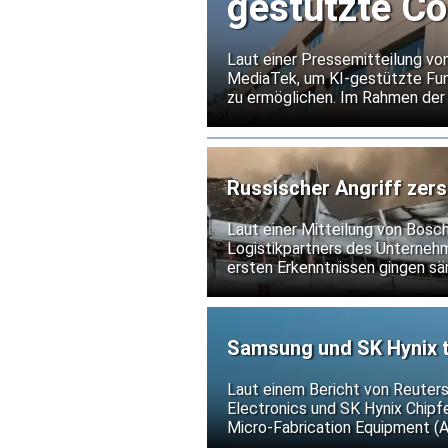
gestützte C
Laut einer Pressemitteilung vo
MediaTek, um KI-gestützte Fun
zu ermöglichen. Im Rahmen d
Flash-Speicher von Infineon für
Russischer Angriff zers
Laut einer Mitteilung von Bosc
Logistikpartners des Unternehme
ersten Erkenntnissen gingen sä
nicht.
Samsung und SK Hynix t
gegen US-Exportkontrol
Laut einem Bericht von Reuter
Electronics und SK Hynix Chip
Micro-Fabrication Equipment (
weitere Verschärfungen der US-