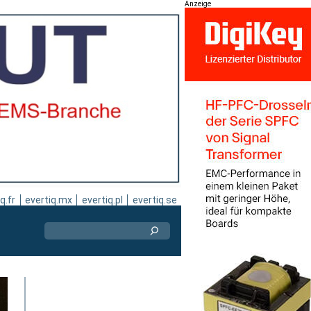
Anzeige
q.fr
evertiq.mx
evertiq.pl
evertiq.se