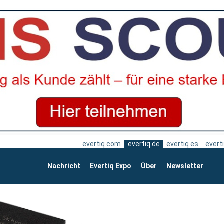
evertiq.com
evertiq.de
evertiq.es
everti
Nachricht
Evertiq Expo
Über
Newsletter