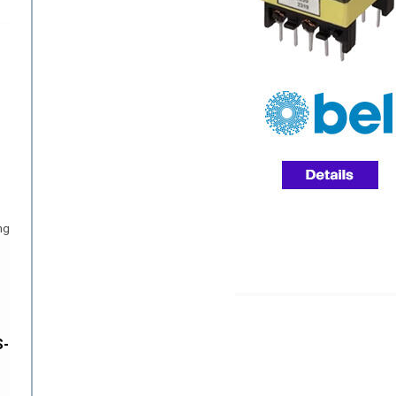
ng
S-