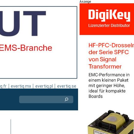
Anzeige
q.fr
evertiq.mx
evertiq.pl
evertiq.se