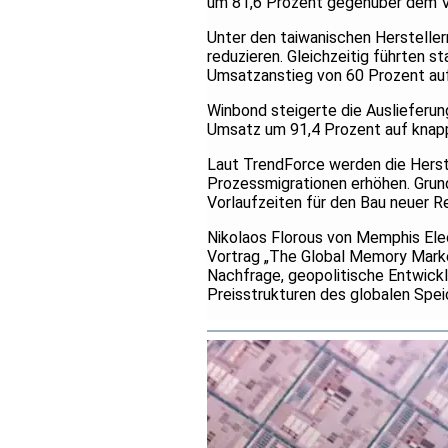
um 81,6 Prozent gegenüber dem Vor
Unter den taiwanischen Hersteller
reduzieren. Gleichzeitig führten 
Umsatzanstieg von 60 Prozent auf 
Winbond steigerte die Ausliefer
Umsatz um 91,4 Prozent auf knapp
Laut TrendForce werden die Herste
Prozessmigrationen erhöhen. Grun
Vorlaufzeiten für den Bau neuer R
Nikolaos Florous von Memphis Ele
Vortrag „The Global Memory Market
Nachfrage, geopolitische Entwickl
Preisstrukturen des globalen Spe