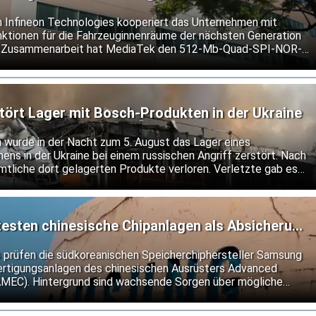
n Infineon Technologies kooperiert das Unternehmen mit
ktionen für die Fahrzeuginnenräume der nächsten Generation
er Zusammenarbeit hat MediaTek den 512-Mb-Quad-SPI-NOR-
 seine Dimensity Auto Cockpit Plattform C-X1 qualifiziert.
tört Lager mit Bosch-Produkten in der Ukraine
h wurde in der Nacht zum 5. August das Lager eines
ns in der Ukraine bei einem russischen Angriff zerstört. Nach
mtliche dort gelagerten Produkte verloren. Verletzte gab es
esten chinesische Chipanlagen als Absicherung
len
s prüfen die südkoreanischen Speicherchiphersteller Samsung
fertigungsanlagen des chinesischen Ausrüsters Advanced
AMEC). Hintergrund sind wachsende Sorgen über mögliche
Exportkontrollen für Halbleitertechnologie.