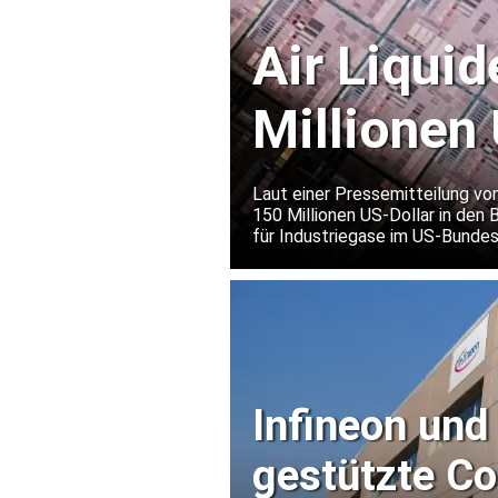
Air Liquid
Millionen 
Halbleite
Laut einer Pressemitteilung von
150 Millionen US-Dollar in den 
für Industriegase im US-Bundes
eines weltweit führenden Herst
Infineon und
gestützte C