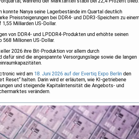
quartal, während der Marktanteil stabil bei 22,4 Prozent blieb.
n konnte Nanya seine Lagerbestände im Quartal deutlich
starke Preissteigerungen bei DDR4- und DDR3-Speichern zu eine
1,55 Milliarden US-Dollar.
ungen von DDR4- und LPDDR4-Produkten und erhöhte seinen
 568 Millionen US-Dollar.
ller 2026 ihre Bit-Produktion vor allem durch
d dafür sind die angespannte Versorgungslage sowie die langen
einraumkapazitäten.
ctronic wird am
18. Juni 2026 auf der Evertiq Expo Berlin
den
 Reset“ halten. Darin wird er erläutern, wie KI-getriebene
ungen und steigende Kapitalintensität die Angebots- und
ichermarktes verändern.