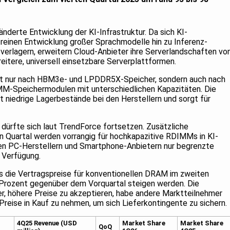
ränderte Entwicklung der KI-Infrastruktur. Da sich KI-
inen Entwicklung großer Sprachmodelle hin zu Inferenz-
rlagern, erweitern Cloud-Anbieter ihre Serverlandschaften vo
eitere, universell einsetzbare Serverplattformen.
cht nur nach HBM3e- und LPDDR5X-Speicher, sondern auch nach
MM-Speichermodulen mit unterschiedlichen Kapazitäten. Die
t niedrige Lagerbestände bei den Herstellern und sorgt für
dürfte sich laut TrendForce fortsetzen. Zusätzliche
n Quartal werden vorrangig für hochkapazitive RDIMMs in KI-
en PC-Herstellern und Smartphone-Anbietern nur begrenzte
 Verfügung.
s die Vertragspreise für konventionellen DRAM im zweiten
 Prozent gegenüber dem Vorquartal steigen werden. Die
r, höhere Preise zu akzeptieren, habe andere Marktteilnehmer
Preise in Kauf zu nehmen, um sich Lieferkontingente zu sichern.
4Q25 Revenue (USD
Market Share
Market Share
QoQ