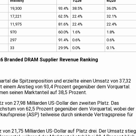
million)
1Q26
4Q25
19,300
93.4%
38.5%
36.0%
17,221
62.5%
22.4%
32.1%
11,975
81.6%
22.4%
22.4%
970
60.0%
1.6%
1.8%
297
91.4%
0.6%
0.6%
33
29.9%
0.0%
0.1%
 Supplier Revenue Ranking
rtal die Spitzenposition und erzielte einen Umsatz von 37,32
cht einem Anstieg von 93,4 Prozent gegenüber dem Vorquartal.
men seinen Marktanteil auf 38,5 Prozent.
 von 27,98 Milliarden US-Dollar den zweiten Platz. Das
chstum von 62,5 Prozent gegenüber dem Vorquartal, wobei der
rkaufspreise (ASP) teilweise durch sinkende Vertragspreise für
 von 21,75 Milliarden US-Dollar auf Platz drei. Der Umsatz stieg