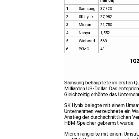
million)
1
Samsung
37,323
2
SK hynix
27,982
3
Micron
21,750
4
Nanya
1,552
5
Winbond
568
6
PSMC
43
1Q26 Branded DRAM
Samsung behauptete im ersten Qua
Milliarden US-Dollar. Das entspri
Gleichzeitig erhöhte das Unterneh
SK Hynix belegte mit einem Umsatz
Unternehmen verzeichnete ein Wa
Anstieg der durchschnittlichen Ve
HBM-Speicher gebremst wurde.
Micron rangierte mit einem Umsatz