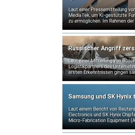
Laut einer Pressemitteilung vo
MediaTek, um KI-gestützte Fun
zu ermöglichen. Im Rahmen d
Flash-Speicher von Infineon für
Russischer Angriff zers
Laut einer Mitteilung von Bosc
Logistikpartners des Unternehme
ersten Erkenntnissen gingen sä
nicht.
Samsung und SK Hynix t
gegen US-Exportkontrol
Laut einem Bericht von Reuter
Electronics und SK Hynix Chip
Micro-Fabrication Equipment (
weitere Verschärfungen der US-