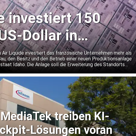
e investiert 150
US-Dollar in
r-Gaswerk in Idaho
 Air Liquide investiert das französische Unternehmen mehr als
Bau, den Besitz und den Betrieb einer neuen Produktionsanlage
staat Idaho. Die Anlage soll die Erweiterung des Standorts
ellers von Speicherchips unterstützen.
 MediaTek treiben KI-
ockpit-Lösungen voran