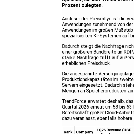
Prozent zulegten.
Auslöser der Preisrallye ist die ve
Anwendungen zunehmend von der re
Anwendungen im großen Maßstab ve
spezialisierten KI-Systemen auf br
Dadurch steigt die Nachfrage ni
einer größeren Bandbreite an RDI
starke Nachfrage trifft auf äußers
erheblichen Preisdruck.
Die angespannte Versorgungslage 
Produktionskapazitäten im zweite
Servern eingesetzt. Dadurch steh
Mengen an Speicherprodukten zur
TrendForce erwartet deshalb, das
Quartal 2026 erneut um 58 bis 63
Bereitschaft großer Cloud-Anbiete
dazu veranlasst, ebenfalls höhere 
1Q26 Revenue (USD
Rank
Company