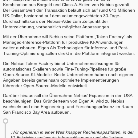
Kombination aus Bargeld und Class-A-Aktien von Nebius gezahlt.
Der Gesamtwert der Transaktion beläuft sich auf rund 643 Millionen
US-Dollar, basierend auf dem volumengewichteten 30-Tage-
Durchschnittskurs der Nebius-Aktie zum Zeitpunkt der
Unterzeichnung, vorbehaltlich möglicher Anpassungen.
Mit der Übernahme will Nebius seine Plattform „Token Factory“ als
Managed-Inference-Plattform für produktive KI-Anwendungen
weiter ausbauen. Eigen AIs Technologien für Inferenz- und Post-
Training-Optimierung sollen direkt in die Plattform integriert werden.
Die Nebius Token Factory bietet Unternehmenslösungen für
automatisches Skalieren sowie Fine-Tuning-Pipelines für große
Open-Source-KI-Modelle. Beide Unternehmen haben nach eigenen
Angaben bereits gemeinsam optimierte Implementierungen
führender Open-Source-Modelle entwickelt.
Darüber hinaus soll die Übernahme Nebius’ Expansion in den USA
beschleunigen. Das Gründerteam von Eigen AI wird zu Nebius
wechseln und eine Engineering- und Forschungspräsenz im Raum
San Francisco Bay Area aufbauen.
„Wir operieren in einer Welt knapper Rechenkapazitäten, in der
KI-Entwickler optimierte Inferenzlösungen und skalierbare