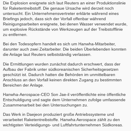
Die Explosion ereignete sich laut Reuters an einer Produktionslinie
für Raketentreibstoff. Die genaue Ursache wird derzeit noch
untersucht. Ein Unternehmensvertreter erklärte während eines
Briefings jedoch, dass sich der Vorfall offenbar während
Reinigungsarbeiten ereignete, bei denen Wasser verwendet wurde,
um explosive Rückstände von Werkzeugen auf der Treibstofflinie
zu entfernen.
Bei den Todesopfern handelt es sich um Hanwha-Mitarbeiter,
darunter auch zwei Zeitarbeiter. Die beiden Überlebenden konnten
die Anlage laut Reuters selbstständig verlassen.
Die Ermittlungen wurden zunächst dadurch erschwert, dass der
Aufbau der Fabrik unter südkoreanischen Sicherheitsgesetzen
geschützt ist. Dadurch hatten die Behörden im unmittelbaren
Anschluss an den Vorfall keinen direkten Zugang zu bestimmten
Bereichen der Anlage.
Hanwha-Aerospace-CEO Son Jae-il veröffentlichte eine öffentliche
Entschuldigung und sagte dem Unternehmen zufolge umfassende
Zusammenarbeit bei den Untersuchungen zu.
Das Werk in Daejeon produziert große Antriebssysteme und
verarbeitet Raketentreibstoffe. Hanwha Aerospace zählt zu den
wichtigsten Verteidigungs- und Luftfahrtunternehmen Südkoreas.