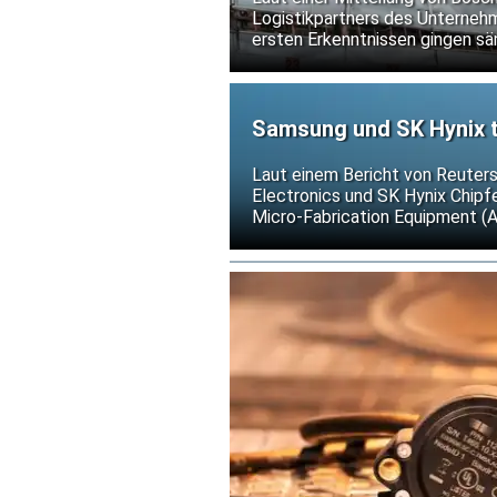
Logistikpartners des Unternehme
ersten Erkenntnissen gingen sä
nicht.
Samsung und SK Hynix t
gegen US-Exportkontrol
Laut einem Bericht von Reuter
Electronics und SK Hynix Chip
Micro-Fabrication Equipment (
weitere Verschärfungen der US-