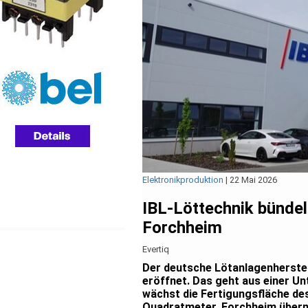
Elektronikproduktion
|
22 Mai 2026
IBL-Löttechnik bündel
Forchheim
Evertiq
Der deutsche Lötanlagenherstel
eröffnet. Das geht aus einer 
wächst die Fertigungsfläche d
Quadratmeter. Forchheim überni