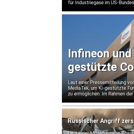
für Industriegase im US-Bundes
eines weltweit führenden Herst
Infineon und
gestützte C
Laut einer Pressemitteilung vo
MediaTek, um KI-gestützte Fun
zu ermöglichen. Im Rahmen d
Flash-Speicher von Infineon für
Russischer Angriff zers
Laut einer Mitteilung von Bosc