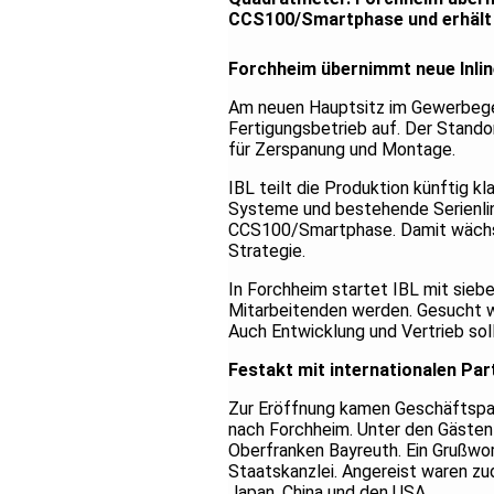
CCS100/Smartphase und erhält 
Forchheim übernimmt neue Inlin
Am neuen Hauptsitz im Gewerbegeb
Fertigungsbetrieb auf. Der Stand
für Zerspanung und Montage.
IBL teilt die Produktion künftig k
Systeme und bestehende Serienlini
CCS100/Smartphase. Damit wächst 
Strategie.
In Forchheim startet IBL mit sieb
Mitarbeitenden werden. Gesucht w
Auch Entwicklung und Vertrieb so
Festakt mit internationalen Par
Zur Eröffnung kamen Geschäftspart
nach Forchheim. Unter den Gästen
Oberfranken Bayreuth. Ein Grußwor
Staatskanzlei. Angereist waren zu
Japan, China und den USA.