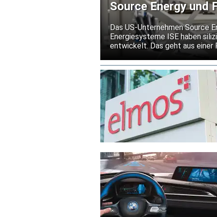
Source Energy und F
Silizium-Solarmodule
Das US-Unternehmen Source Ener
Energiesysteme ISE haben silizi
entwickelt. Das geht aus einer
Die Partner wollen damit eine 
III-V-Solarzellen schaffen. Das
begrenzen und einen zuverläss
ermöglichen.