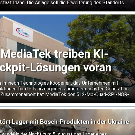
staat Idaho. Die Anlage soll die Erweiterung des Standorts
ellers von Speicherchips unterstützen.
 MediaTek treiben KI-
ockpit-Lösungen voran
n Infineon Technologies kooperiert das Unternehmen mit
ktionen für die Fahrzeuginnenräume der nächsten Generation
er Zusammenarbeit hat MediaTek den 512-Mb-Quad-SPI-NOR-
 seine Dimensity Auto Cockpit Plattform C-X1 qualifiziert.
tört Lager mit Bosch-Produkten in der Ukraine
h wurde in der Nacht zum 5. August das Lager eines