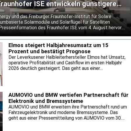
raunhofer ISE entwickeln günstigere
 für Satelliten
gy und das Freiburger Fraunhofer-Institut für Solare
umbasierte Solarmodule und Solarflügel für Satelliten
 Presseinformation des Fraunhofer ISE vom 4. August hervor.
kostengünstigere Alternative zu den bislang vorherrschenden
 Moduldesign soll Schäden durch kleine Objekte lokal
igen Betrieb bei extremen Temperaturwechseln im Weltraum
Elmos steigert Halbjahresumsatz um 15
Prozent und bestätigt Prognose
Der Leverkusener Halbleiterhersteller Elmos hat Umsatz,
operative Profitabilität und Cashflow im ersten Halbjahr
2026 deutlich gesteigert. Das geht aus einer
Pressemitteilung des Unternehmens vom 4. August
hervor. Getragen wurde die Entwicklung nach
Unternehmensangaben von einer anhaltend hohen
Nachfrage nach Halbleiterlösungen von Elmos. Für das
AUMOVIO und BMW vertiefen Partnerschaft für
Gesamtjahr hält Elmos an seiner bisherigen Prognose fest.
Elektronik und Bremssysteme
AUMOVIO und BMW erweitern ihre Partnerschaft rund um
Fahrzeugelektronik und moderne Bremssysteme. Das
geht aus einer Pressemitteilung von AUMOVIO vom 30.
Juli hervor. Gemeinsam wollen die Partner neue
Serienprojekte für künftige Fahrzeugplattformen auf den