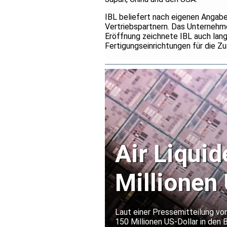
IBL beliefert nach eigenen Angabe
Vertriebspartnern. Das Unternehme
Eröffnung zeichnete IBL auch langj
Fertigungseinrichtungen für die Z
Air Liquid
Millionen 
Halbleite
Laut einer Pressemitteilung von
150 Millionen US-Dollar in den 