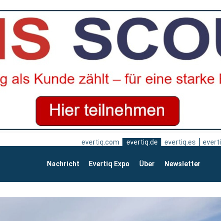
evertiq.com
evertiq.de
evertiq.es
everti
Nachricht
Evertiq Expo
Über
Newsletter