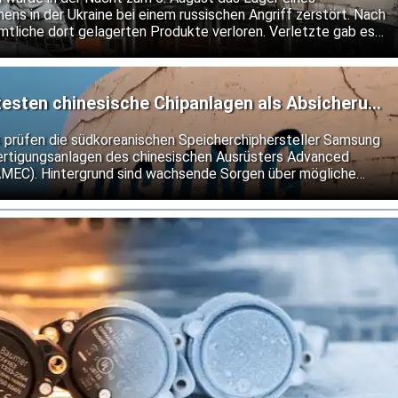
ns in der Ukraine bei einem russischen Angriff zerstört. Nach
mtliche dort gelagerten Produkte verloren. Verletzte gab es
esten chinesische Chipanlagen als Absicherung
len
s prüfen die südkoreanischen Speicherchiphersteller Samsung
fertigungsanlagen des chinesischen Ausrüsters Advanced
AMEC). Hintergrund sind wachsende Sorgen über mögliche
Exportkontrollen für Halbleitertechnologie.