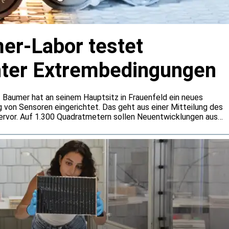
r-Labor testet
nter Extrembedingungen
 Baumer hat an seinem Hauptsitz in Frauenfeld ein neues
g von Sensoren eingerichtet. Das geht aus einer Mitteilung des
rvor. Auf 1.300 Quadratmetern sollen Neuentwicklungen aus
n rund um die Uhr getestet werden. Dabei will Baumer auch
er gängige Normanforderungen hinausgehen.