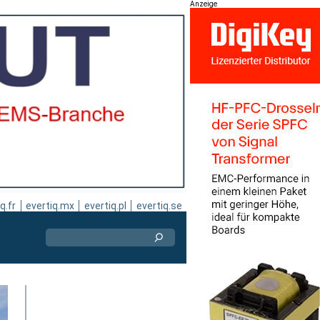
Anzeige
q.fr
evertiq.mx
evertiq.pl
evertiq.se