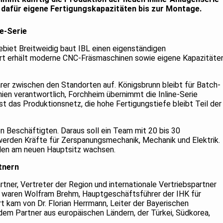
dafür eigene Fertigungskapazitäten bis zur Montage.
e-Serie
iet Breitweidig baut IBL einen eigenständigen
ort erhält moderne CNC-Fräsmaschinen sowie eigene Kapazitäte
larer zwischen den Standorten auf. Königsbrunn bleibt für Batch-
en verantwortlich, Forchheim übernimmt die Inline-Serie
das Produktionsnetz, die hohe Fertigungstiefe bleibt Teil der
en Beschäftigten. Daraus soll ein Team mit 20 bis 30
erden Kräfte für Zerspanungsmechanik, Mechanik und Elektrik.
llen am neuen Hauptsitz wachsen.
tnern
ner, Vertreter der Region und internationale Vertriebspartner
 waren Wolfram Brehm, Hauptgeschäftsführer der IHK für
t kam von Dr. Florian Herrmann, Leiter der Bayerischen
dem Partner aus europäischen Ländern, der Türkei, Südkorea,