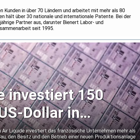
n Kunden in über 70 Ländern und arbeitet mit mehr als 80
n hält über 30 nationale und internationale Patente. Bei der
ährige Partner aus, darunter Bienert Labor- und
usammenarbeit seit 1995.
e investiert 150
US-Dollar in
r-Gaswerk in Idaho
 Air Liquide investiert das französische Unternehmen mehr als
Bau, den Besitz und den Betrieb einer neuen Produktionsanlage