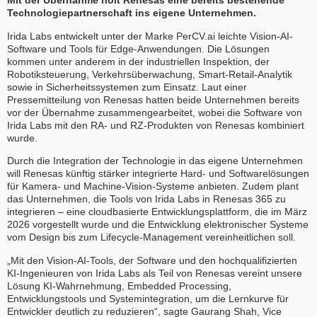
Mit der Übernahme holt Renesas eine bereits bestehende
Technologiepartnerschaft ins eigene Unternehmen.
Irida Labs entwickelt unter der Marke PerCV.ai leichte Vision-AI-
Software und Tools für Edge-Anwendungen. Die Lösungen
kommen unter anderem in der industriellen Inspektion, der
Robotiksteuerung, Verkehrsüberwachung, Smart-Retail-Analytik
sowie in Sicherheitssystemen zum Einsatz. Laut einer
Pressemitteilung von Renesas hatten beide Unternehmen bereits
vor der Übernahme zusammengearbeitet, wobei die Software von
Irida Labs mit den RA- und RZ-Produkten von Renesas kombiniert
wurde.
Durch die Integration der Technologie in das eigene Unternehmen
will Renesas künftig stärker integrierte Hard- und Softwarelösungen
für Kamera- und Machine-Vision-Systeme anbieten. Zudem plant
das Unternehmen, die Tools von Irida Labs in Renesas 365 zu
integrieren – eine cloudbasierte Entwicklungsplattform, die im März
2026 vorgestellt wurde und die Entwicklung elektronischer Systeme
vom Design bis zum Lifecycle-Management vereinheitlichen soll.
„Mit den Vision-AI-Tools, der Software und den hochqualifizierten
KI-Ingenieuren von Irida Labs als Teil von Renesas vereint unsere
Lösung KI-Wahrnehmung, Embedded Processing,
Entwicklungstools und Systemintegration, um die Lernkurve für
Entwickler deutlich zu reduzieren“, sagte Gaurang Shah, Vice