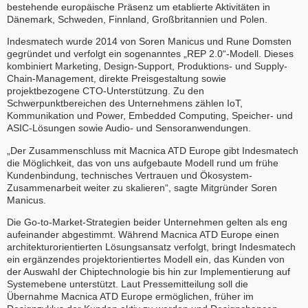
bestehende europäische Präsenz um etablierte Aktivitäten in
Dänemark, Schweden, Finnland, Großbritannien und Polen.
Indesmatech wurde 2014 von Soren Manicus und Rune Domsten
gegründet und verfolgt ein sogenanntes „REP 2.0“-Modell. Dieses
kombiniert Marketing, Design-Support, Produktions- und Supply-
Chain-Management, direkte Preisgestaltung sowie
projektbezogene CTO-Unterstützung. Zu den
Schwerpunktbereichen des Unternehmens zählen IoT,
Kommunikation und Power, Embedded Computing, Speicher- und
ASIC-Lösungen sowie Audio- und Sensoranwendungen.
„Der Zusammenschluss mit Macnica ATD Europe gibt Indesmatech
die Möglichkeit, das von uns aufgebaute Modell rund um frühe
Kundenbindung, technisches Vertrauen und Ökosystem-
Zusammenarbeit weiter zu skalieren“, sagte Mitgründer Soren
Manicus.
Die Go-to-Market-Strategien beider Unternehmen gelten als eng
aufeinander abgestimmt. Während Macnica ATD Europe einen
architekturorientierten Lösungsansatz verfolgt, bringt Indesmatech
ein ergänzendes projektorientiertes Modell ein, das Kunden von
der Auswahl der Chiptechnologie bis hin zur Implementierung auf
Systemebene unterstützt. Laut Pressemitteilung soll die
Übernahme Macnica ATD Europe ermöglichen, früher im