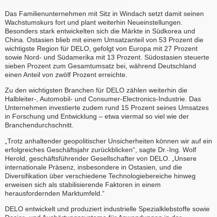
Das Familienunternehmen mit Sitz in Windach setzt damit seinen
Wachstumskurs fort und plant weiterhin Neueinstellungen.
Besonders stark entwickelten sich die Märkte in Südkorea und
China. Ostasien blieb mit einem Umsatzanteil von 53 Prozent die
wichtigste Region für DELO, gefolgt von Europa mit 27 Prozent
sowie Nord- und Südamerika mit 13 Prozent. Südostasien steuerte
sieben Prozent zum Gesamtumsatz bei, während Deutschland
einen Anteil von zwölf Prozent erreichte.
Zu den wichtigsten Branchen für DELO zählen weiterhin die
Halbleiter-, Automobil- und Consumer-Electronics-Industrie. Das
Unternehmen investierte zudem rund 15 Prozent seines Umsatzes
in Forschung und Entwicklung – etwa viermal so viel wie der
Branchendurchschnitt.
„Trotz anhaltender geopolitischer Unsicherheiten können wir auf ein
erfolgreiches Geschäftsjahr zurückblicken“, sagte Dr.-Ing. Wolf
Herold, geschäftsführender Gesellschafter von DELO. „Unsere
internationale Präsenz, insbesondere in Ostasien, und die
Diversifikation über verschiedene Technologiebereiche hinweg
erweisen sich als stabilisierende Faktoren in einem
herausfordernden Marktumfeld.“
DELO entwickelt und produziert industrielle Spezialklebstoffe sowie