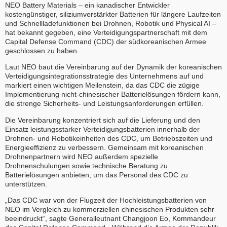
NEO Battery Materials – ein kanadischer Entwickler
kostengünstiger, siliziumverstärkter Batterien für längere Laufzeiten
und Schnellladefunktionen bei Drohnen, Robotik und Physical AI –
hat bekannt gegeben, eine Verteidigungspartnerschaft mit dem
Capital Defense Command (CDC) der südkoreanischen Armee
geschlossen zu haben.
Laut NEO baut die Vereinbarung auf der Dynamik der koreanischen
Verteidigungsintegrationsstrategie des Unternehmens auf und
markiert einen wichtigen Meilenstein, da das CDC die zügige
Implementierung nicht-chinesischer Batterielösungen fördern kann,
die strenge Sicherheits- und Leistungsanforderungen erfüllen.
Die Vereinbarung konzentriert sich auf die Lieferung und den
Einsatz leistungsstarker Verteidigungsbatterien innerhalb der
Drohnen- und Robotikeinheiten des CDC, um Betriebszeiten und
Energieeffizienz zu verbessern. Gemeinsam mit koreanischen
Drohnenpartnern wird NEO außerdem spezielle
Drohnenschulungen sowie technische Beratung zu
Batterielösungen anbieten, um das Personal des CDC zu
unterstützen.
„Das CDC war von der Flugzeit der Hochleistungsbatterien von
NEO im Vergleich zu kommerziellen chinesischen Produkten sehr
beeindruckt“, sagte Generalleutnant Changjoon Eo, Kommandeur