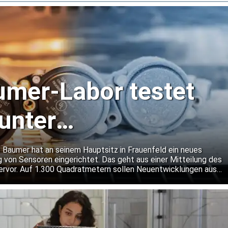
mer-Labor testet
unter
dingungen
 Baumer hat an seinem Hauptsitz in Frauenfeld ein neues
g von Sensoren eingerichtet. Das geht aus einer Mitteilung des
rvor. Auf 1.300 Quadratmetern sollen Neuentwicklungen aus
n rund um die Uhr getestet werden. Dabei will Baumer auch
er gängige Normanforderungen hinausgehen.