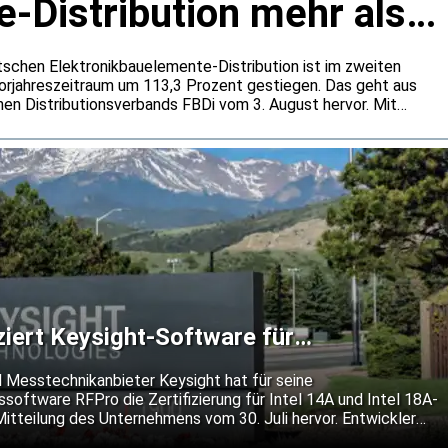
-Distribution mehr als
tschen Elektronikbauelemente-Distribution ist im zweiten
rjahreszeitraum um 113,3 Prozent gestiegen. Das geht aus
en Distributionsverbands FBDi vom 3. August hervor. Mit
ent auf 1,0 Milliarden Euro blieb die Umsatzentwicklung
amik zurück. Der FBDi führt die außergewöhnlich hohen Bookings
und eine stärkere Bevorratung zurück.
iziert Keysight-Software für
n 14A und 18A-P
 Messtechnikanbieter Keysight hat für seine
software RFPro die Zertifizierung für Intel 14A und Intel 18A-
Mitteilung des Unternehmens vom 30. Juli hervor. Entwickler
gnal-Chips sollen ihre Entwürfe damit bereits vor dem Tape-