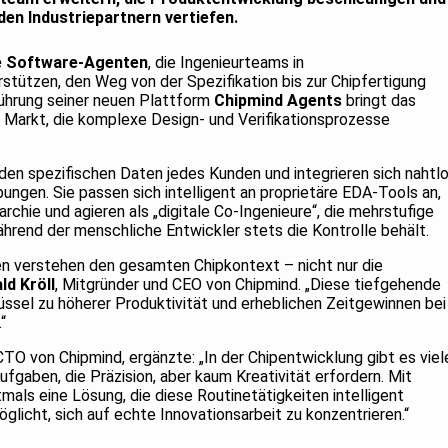
en Industriepartnern vertiefen.
e Software-Agenten
, die Ingenieurteams in
stützen, den Weg von der Spezifikation bis zur Chipfertigung
nführung seiner neuen Plattform
Chipmind Agents
bringt das
 Markt, die komplexe Design- und Verifikationsprozesse
den spezifischen Daten jedes Kunden und integrieren sich nahtl
gen. Sie passen sich intelligent an proprietäre EDA-Tools an,
chie und agieren als „digitale Co-Ingenieure“, die mehrstufige
rend der menschliche Entwickler stets die Kontrolle behält.
n verstehen den gesamten Chipkontext – nicht nur die
ld Kröll
, Mitgründer und CEO von Chipmind. „Diese tiefgehende
ssel zu höherer Produktivität und erheblichen Zeitgewinnen bei
“
CTO von Chipmind, ergänzte: „In der Chipentwicklung gibt es viel
fgaben, die Präzision, aber kaum Kreativität erfordern. Mit
als eine Lösung, die diese Routinetätigkeiten intelligent
glicht, sich auf echte Innovationsarbeit zu konzentrieren.“