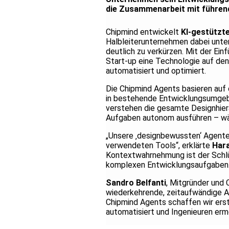
die Zusammenarbeit mit führend
Chipmind entwickelt
KI-gestützt
Halbleiterunternehmen dabei unter
deutlich zu verkürzen. Mit der Ei
Start-up eine Technologie auf den
automatisiert und optimiert.
Die Chipmind Agents basieren auf 
in bestehende Entwicklungsumgebun
verstehen die gesamte Designhierar
Aufgaben autonom ausführen – wäh
„Unsere ‚designbewussten‘ Agente
verwendeten Tools“, erklärte
Hara
Kontextwahrnehmung ist der Schlü
komplexen Entwicklungsaufgaben.
Sandro Belfanti
, Mitgründer und 
wiederkehrende, zeitaufwändige Au
Chipmind Agents schaffen wir erstm
automatisiert und Ingenieuren ermö