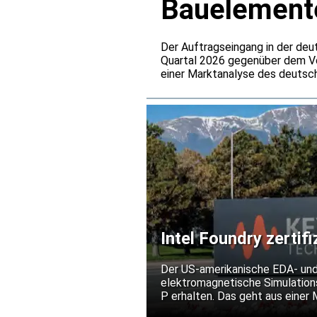
Bauelemente
verdoppelt
Der Auftragseingang in der deu
Quartal 2026 gegenüber dem Vo
einer Marktanalyse des deutsch
einem Umsatzplus von 25,5 Proz
deutlich hinter der Bestelldyn
vor allem auf steigende Preise 
Intel Foundry zertif
Prozesstechnologie
Der US-amerikanische EDA- und
elektromagnetische Simulations
P erhalten. Das geht aus einer 
von Hochfrequenz- und Mixed-Si