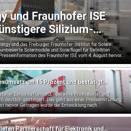
y und Fraunhofer ISE
ünstigere Silizium-
für Satelliten
gy und das Freiburger Fraunhofer-Institut für Solare
umbasierte Solarmodule und Solarflügel für Satelliten
 Presseinformation des Fraunhofer ISE vom 4. August hervor.
kostengünstigere Alternative zu den bislang vorherrschenden
 Moduldesign soll Schäden durch kleine Objekte lokal
igen Betrieb bei extremen Temperaturwechseln im Weltraum
resumsatz um 15 Prozent und bestätigt
teller Elmos hat Umsatz, operative Profitabilität und
26 deutlich gesteigert. Das geht aus einer Pressemitteilung
t hervor. Getragen wurde die Entwicklung nach
 anhaltend hohen Nachfrage nach Halbleiterlösungen von
Elmos an seiner bisherigen Prognose fest.
fen Partnerschaft für Elektronik und