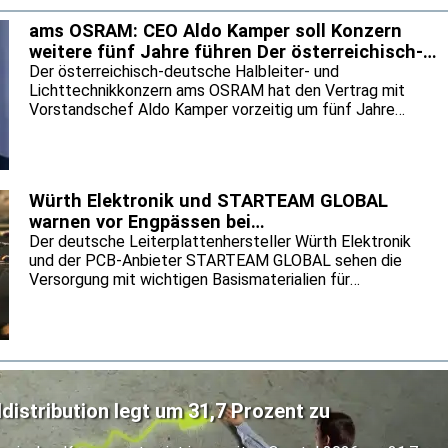
neuen Fertigungsprozesse prüfen können. Keysight will so das
tungen senken und den Einsatz neuer Prozessknoten
ams OSRAM: CEO Aldo Kamper soll Konzern
weitere fünf Jahre führen Der österreichisch-
deutsche Halble
Der österreichisch-deutsche Halbleiter- und
Lichttechnikkonzern ams OSRAM hat den Vertrag mit
Vorstandschef Aldo Kamper vorzeitig um fünf Jahre
verlängert. Das geht aus einer Mitteilung des
Unternehmens vom 30. Juli hervor. Unter Kampers Führung
soll ams OSRAM den begonnenen Konzernumbau
fortsetzen. Nach dem Verkauf des nicht-optischen
Würth Elektronik und STARTEAM GLOBAL
Sensorikgeschäfts will der Konzern im optischen
warnen vor Engpässen bei
Kerngeschäft sowie mit Anwendungen für Augmented
Leiterplattenmaterialien
Der deutsche Leiterplattenhersteller Würth Elektronik
Reality und Datenkommunikation wachsen.
und der PCB-Anbieter STARTEAM GLOBAL sehen die
Versorgung mit wichtigen Basismaterialien für
Leiterplatten durch den KI-Boom zunehmend unter Druck.
Das geht aus einer gemeinsamen Mitteilung vom 30. Juli
hervor. KI-Server benötigen den Unternehmen zufolge
drei- bis fünfmal so viele Leiterplattenlagen wie
herkömmliche Anwendungen und entsprechend mehr
hochwertige Laminate. Dadurch sinken die verfügbaren
istribution legt um 31,7 Prozent zu
Produktionskapazitäten für die Industrie- und
Automobilbranche.