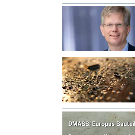
out unter den Bedingungen der 
Risiko kostspieliger Überarbei
erleichtern.
DMASS: Europas Bauteild