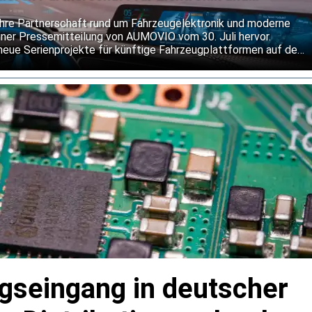
re Partnerschaft rund um Fahrzeugelektronik und moderne
ner Pressemitteilung von AUMOVIO vom 30. Juli hervor.
neue Serienprojekte für künftige Fahrzeugplattformen auf den
ngen des integrierten Bremssystems MK C2 setzen sie bis
agseingang in deutscher