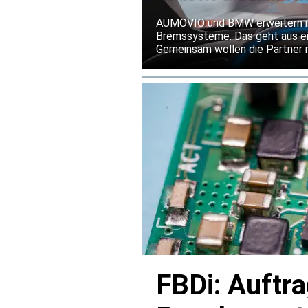
Bremssysteme
AUMOVIO und BMW erweitern ih
Bremssysteme. Das geht aus ei
Gemeinsam wollen die Partner 
Weg bringen. Die Serienlieferu
Mitte der 2030er Jahre fort.
FBDi: Auftr