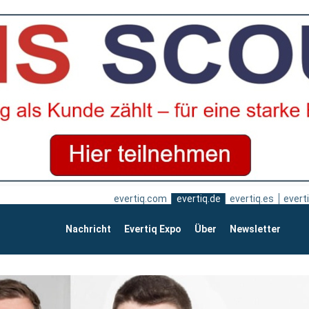
evertiq.com
evertiq.de
evertiq.es
everti
Nachricht
Evertiq Expo
Über
Newsletter