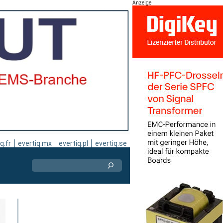
Anzeige
q.fr
evertiq.mx
evertiq.pl
evertiq.se