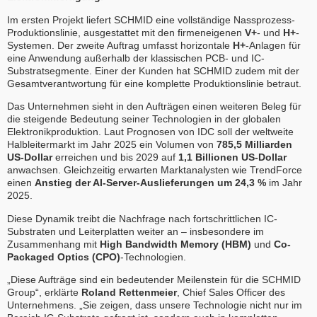
Im ersten Projekt liefert SCHMID eine vollständige Nassprozess-
Produktionslinie, ausgestattet mit den firmeneigenen
V+
- und
H+
-
Systemen. Der zweite Auftrag umfasst horizontale
H+
-Anlagen für
eine Anwendung außerhalb der klassischen PCB- und IC-
Substratsegmente. Einer der Kunden hat SCHMID zudem mit der
Gesamtverantwortung für eine komplette Produktionslinie betraut.
Das Unternehmen sieht in den Aufträgen einen weiteren Beleg für
die steigende Bedeutung seiner Technologien in der globalen
Elektronikproduktion. Laut Prognosen von IDC soll der weltweite
Halbleitermarkt im Jahr 2025 ein Volumen von
785,5 Milliarden
US-Dollar
erreichen und bis 2029 auf
1,1 Billionen US-Dollar
anwachsen. Gleichzeitig erwarten Marktanalysten wie TrendForce
einen
Anstieg der AI-Server-Auslieferungen um 24,3 %
im Jahr
2025.
Diese Dynamik treibt die Nachfrage nach fortschrittlichen IC-
Substraten und Leiterplatten weiter an – insbesondere im
Zusammenhang mit
High Bandwidth Memory (HBM)
und
Co-
Packaged Optics (CPO)
-Technologien.
„Diese Aufträge sind ein bedeutender Meilenstein für die SCHMID
Group“, erklärte
Roland Rettenmeier
, Chief Sales Officer des
Unternehmens. „Sie zeigen, dass unsere Technologie nicht nur im