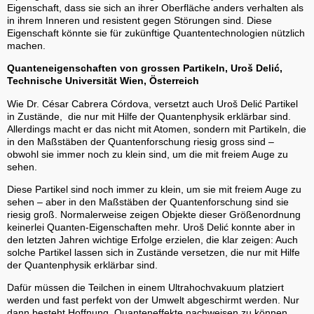
Eigenschaft, dass sie sich an ihrer Oberfläche anders verhalten als
in ihrem Inneren und resistent gegen Störungen sind. Diese
Eigenschaft könnte sie für zukünftige Quantentechnologien nützlich
machen.
Quanteneigenschaften von grossen Partikeln, Uroš Delić,
Technische Universität Wien, Österreich
Wie Dr. César Cabrera Córdova, versetzt auch Uroš Delić Partikel
in Zustände, die nur mit Hilfe der Quantenphysik erklärbar sind.
Allerdings macht er das nicht mit Atomen, sondern mit Partikeln, die
in den Maßstäben der Quantenforschung riesig gross sind –
obwohl sie immer noch zu klein sind, um die mit freiem Auge zu
sehen.
Diese Partikel sind noch immer zu klein, um sie mit freiem Auge zu
sehen – aber in den Maßstäben der Quantenforschung sind sie
riesig groß. Normalerweise zeigen Objekte dieser Größenordnung
keinerlei Quanten-Eigenschaften mehr. Uroš Delić konnte aber in
den letzten Jahren wichtige Erfolge erzielen, die klar zeigen: Auch
solche Partikel lassen sich in Zustände versetzen, die nur mit Hilfe
der Quantenphysik erklärbar sind.
Dafür müssen die Teilchen in einem Ultrahochvakuum platziert
werden und fast perfekt von der Umwelt abgeschirmt werden. Nur
dann besteht Hoffnung, Quanteneffekte nachweisen zu können.