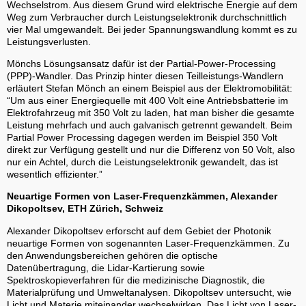
Wechselstrom. Aus diesem Grund wird elektrische Energie auf dem
Weg zum Verbraucher durch Leistungselektronik durchschnittlich
vier Mal umgewandelt. Bei jeder Spannungswandlung kommt es zu
Leistungsverlusten.
Mönchs Lösungsansatz dafür ist der Partial-Power-Processing
(PPP)-Wandler. Das Prinzip hinter diesen Teilleistungs-Wandlern
erläutert Stefan Mönch an einem Beispiel aus der Elektromobilität:
“Um aus einer Energiequelle mit 400 Volt eine Antriebsbatterie im
Elektrofahrzeug mit 350 Volt zu laden, hat man bisher die gesamte
Leistung mehrfach und auch galvanisch getrennt gewandelt. Beim
Partial Power Processing dagegen werden im Beispiel 350 Volt
direkt zur Verfügung gestellt und nur die Differenz von 50 Volt, also
nur ein Achtel, durch die Leistungselektronik gewandelt, das ist
wesentlich effizienter.”
Neuartige Formen von Laser-Frequenzkämmen, Alexander
Dikopoltsev, ETH Zürich, Schweiz
Alexander Dikopoltsev erforscht auf dem Gebiet der Photonik
neuartige Formen von sogenannten Laser-Frequenzkämmen. Zu
den Anwendungsbereichen gehören die optische
Datenübertragung, die Lidar-Kartierung sowie
Spektroskopieverfahren für die medizinische Diagnostik, die
Materialprüfung und Umweltanalysen. Dikopoltsev untersucht, wie
Licht und Materie miteinander wechselwirken. Das Licht von Laser-