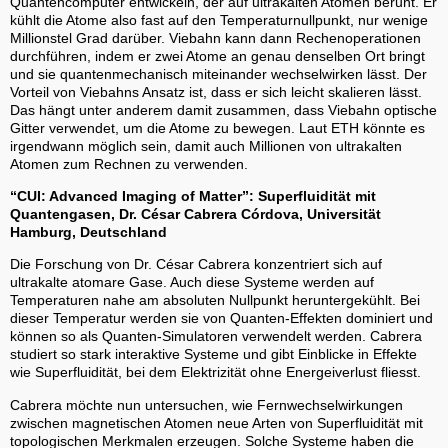
Quantencomputer entwickeln, der auf ultrakalten Atomen beruht. Er
kühlt die Atome also fast auf den Temperaturnullpunkt, nur wenige
Millionstel Grad darüber. Viebahn kann dann Rechenoperationen
durchführen, indem er zwei Atome an genau denselben Ort bringt
und sie quantenmechanisch miteinander wechselwirken lässt. Der
Vorteil von Viebahns Ansatz ist, dass er sich leicht skalieren lässt.
Das hängt unter anderem damit zusammen, dass Viebahn optische
Gitter verwendet, um die Atome zu bewegen. Laut ETH könnte es
irgendwann möglich sein, damit auch Millionen von ultrakalten
Atomen zum Rechnen zu verwenden.
“CUI: Advanced Imaging of Matter”: Superfluidität mit
Quantengasen, Dr. César Cabrera Córdova, Universität
Hamburg, Deutschland
Die Forschung von Dr. César Cabrera konzentriert sich auf
ultrakalte atomare Gase. Auch diese Systeme werden auf
Temperaturen nahe am absoluten Nullpunkt heruntergekühlt. Bei
dieser Temperatur werden sie von Quanten-Effekten dominiert und
können so als Quanten-Simulatoren verwendelt werden. Cabrera
studiert so stark interaktive Systeme und gibt Einblicke in Effekte
wie Superfluidität, bei dem Elektrizität ohne Energeiverlust fliesst.
Cabrera möchte nun untersuchen, wie Fernwechselwirkungen
zwischen magnetischen Atomen neue Arten von Superfluidität mit
topologischen Merkmalen erzeugen. Solche Systeme haben die