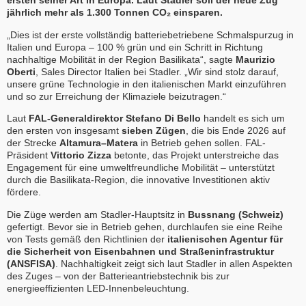
ersten seiner Art in Europa. Laut Stadler soll der neue Zug
jährlich mehr als 1.300 Tonnen CO₂ einsparen.
„Dies ist der erste vollständig batteriebetriebene Schmalspurzug in
Italien und Europa – 100 % grün und ein Schritt in Richtung
nachhaltige Mobilität in der Region Basilikata“, sagte
Maurizio
Oberti
, Sales Director Italien bei Stadler. „Wir sind stolz darauf,
unsere grüne Technologie in den italienischen Markt einzuführen
und so zur Erreichung der Klimaziele beizutragen.“
Laut
FAL-Generaldirektor Stefano Di Bello
handelt es sich um
den ersten von insgesamt
sieben Zügen
, die bis Ende 2026 auf
der Strecke
Altamura–Matera
in Betrieb gehen sollen. FAL-
Präsident
Vittorio Zizza
betonte, das Projekt unterstreiche das
Engagement für eine umweltfreundliche Mobilität – unterstützt
durch die Basilikata-Region, die innovative Investitionen aktiv
fördere.
Die Züge werden am Stadler-Hauptsitz in
Bussnang (Schweiz)
gefertigt. Bevor sie in Betrieb gehen, durchlaufen sie eine Reihe
von Tests gemäß den Richtlinien der
italienischen Agentur für
die Sicherheit von Eisenbahnen und Straßeninfrastruktur
(ANSFISA)
. Nachhaltigkeit zeigt sich laut Stadler in allen Aspekten
des Zuges – von der Batterieantriebstechnik bis zur
energieeffizienten LED-Innenbeleuchtung.