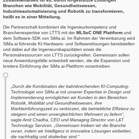
Zusammenarbeit ist es, durch KI-gestützte Lösungen
Branchen wie Mobilität, Gesundheitswesen,
Industrieautomatisierung und Robotik zu transformieren,
heißt es in einer Mitteilung.
Die Partnerschaft kombiniert die Ingenieurkompetenz und
Branchenexpertise von LTTS mit der
MLSoC ONE Plattform
und
dem Software-SDK von SiMa.ai. Im Rahmen der Vereinbarung wird
SiMa.ai führende KI-Hardware- und Softwarelösungen bereitstellen
und dabei auf die Ingenieurskapazitäten sowie die
Personalressourcen von LTTS zurückgreifen. Gemeinsam sollen
neue Anwendungsfälle entwickelt werden, die die Expansion und
breitere Einführung der SiMa.ai-Plattform vorantreiben.
„Durch die Kombination der bahnbrechenden KI-Computing-
Technologie von SiMa.ai mit unserer Expertise in Design und
Implementierung ermöglichen wir Kunden in den Bereichen
Robotik, Mobilität und Gesundheitswesen, ihre
Markteinführungszeit zu verkürzen, die betriebliche Effizienz zu
steigern und einen unvergleichlichen Mehrwert zu liefern“,
sagte Amit Chadha, CEO und Managing Director von L&T
Technology Services. „Gemeinsam treiben wir die Branche
voran, indem wir Intelligenz in innovative Lösungen einbetten,
die nachhaltig und skalierbar sind.“