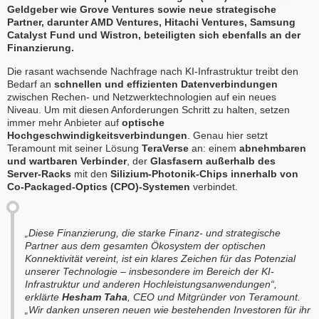
Geldgeber wie Grove Ventures sowie neue strategische
Partner, darunter AMD Ventures, Hitachi Ventures, Samsung
Catalyst Fund und Wistron, beteiligten sich ebenfalls an der
Finanzierung.
Die rasant wachsende Nachfrage nach KI-Infrastruktur treibt den
Bedarf an
schnellen und effizienten Datenverbindungen
zwischen Rechen- und Netzwerktechnologien auf ein neues
Niveau. Um mit diesen Anforderungen Schritt zu halten, setzen
immer mehr Anbieter auf
optische
Hochgeschwindigkeitsverbindungen
. Genau hier setzt
Teramount mit seiner Lösung
TeraVerse
an: einem
abnehmbaren
und wartbaren Verbinder
, der
Glasfasern außerhalb des
Server-Racks
mit den
Silizium-Photonik-Chips innerhalb von
Co-Packaged-Optics (CPO)-Systemen
verbindet.
„Diese Finanzierung, die starke Finanz- und strategische
Partner aus dem gesamten Ökosystem der optischen
Konnektivität vereint, ist ein klares Zeichen für das Potenzial
unserer Technologie – insbesondere im Bereich der KI-
Infrastruktur und anderen Hochleistungsanwendungen“,
erklärte
Hesham Taha
, CEO und Mitgründer von Teramount.
„Wir danken unseren neuen wie bestehenden Investoren für ihr