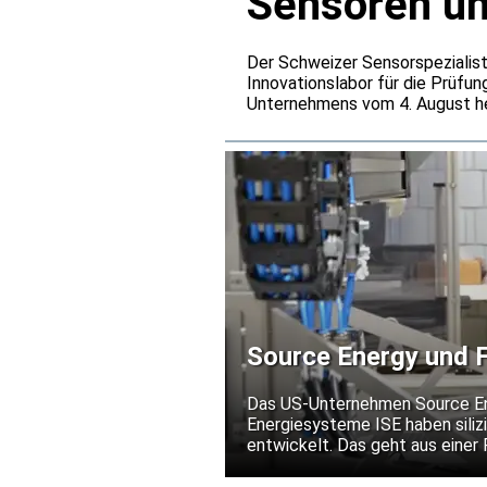
Sensoren u
Der Schweizer Sensorspezialist
Innovationslabor für die Prüfun
Unternehmens vom 4. August he
den Baumer-Entwicklungszentre
Belastungen simulieren, die üb
Source Energy und F
Silizium-Solarmodule
Das US-Unternehmen Source Ener
Energiesysteme ISE haben silizi
entwickelt. Das geht aus einer
Die Partner wollen damit eine 
III-V-Solarzellen schaffen. Das