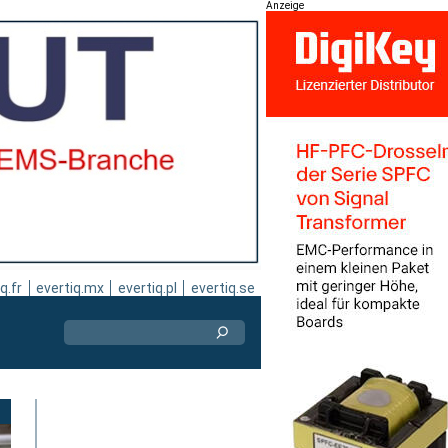
Anzeige
q.fr
evertiq.mx
evertiq.pl
evertiq.se