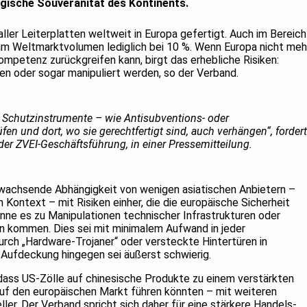
ogische Souveränität des Kontinents.
ller Leiterplatten weltweit in Europa gefertigt. Auch im Bereich
 am Weltmarktvolumen lediglich bei 10 %. Wenn Europa nicht meh
mpetenz zurückgreifen kann, birgt das erhebliche Risiken:
n oder sogar manipuliert werden, so der Verband.
 Schutzinstrumente – wie Antisubventions- oder
 und dort, wo sie gerechtfertigt sind, auch verhängen“, fordert
er ZVEI-Geschäftsführung, in einer Pressemitteilung.
 wachsende Abhängigkeit von wenigen asiatischen Anbietern –
 Kontext – mit Risiken einher, die die europäische Sicherheit
nne es zu Manipulationen technischer Infrastrukturen oder
en kommen. Dies sei mit minimalem Aufwand in jeder
rch „Hardware-Trojaner“ oder versteckte Hintertüren in
Aufdeckung hingegen sei äußerst schwierig.
dass US-Zölle auf chinesische Produkte zu einem verstärkten
auf den europäischen Markt führen könnten – mit weiteren
ller. Der Verband spricht sich daher für eine stärkere Handels-