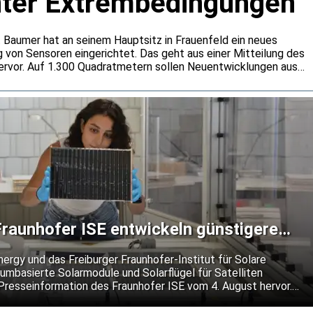
nter Extrembedingungen
 Baumer hat an seinem Hauptsitz in Frauenfeld ein neues
g von Sensoren eingerichtet. Das geht aus einer Mitteilung des
rvor. Auf 1.300 Quadratmetern sollen Neuentwicklungen aus
n rund um die Uhr getestet werden. Dabei will Baumer auch
er gängige Normanforderungen hinausgehen.
raunhofer ISE entwickeln günstigere
 für Satelliten
gy und das Freiburger Fraunhofer-Institut für Solare
umbasierte Solarmodule und Solarflügel für Satelliten
 Presseinformation des Fraunhofer ISE vom 4. August hervor.
kostengünstigere Alternative zu den bislang vorherrschenden
 Moduldesign soll Schäden durch kleine Objekte lokal