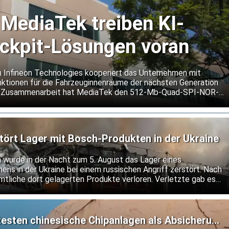
 MediaTek treiben KI-
ockpit-Lösungen voran
n Infineon Technologies kooperiert das Unternehmen mit
ktionen für die Fahrzeuginnenräume der nächsten Generation
er Zusammenarbeit hat MediaTek den 512-Mb-Quad-SPI-NOR-
 seine Dimensity Auto Cockpit Plattform C-X1 qualifiziert.
tört Lager mit Bosch-Produkten in der Ukraine
h wurde in der Nacht zum 5. August das Lager eines
ns in der Ukraine bei einem russischen Angriff zerstört. Nach
mtliche dort gelagerten Produkte verloren. Verletzte gab es
esten chinesische Chipanlagen als Absicherung