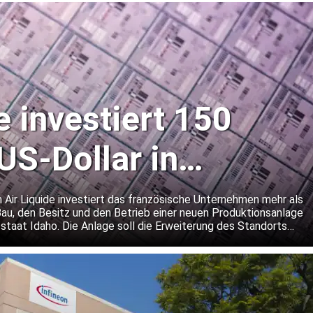
e investiert 150
US-Dollar in
r-Gaswerk in Idaho
 Air Liquide investiert das französische Unternehmen mehr als
Bau, den Besitz und den Betrieb einer neuen Produktionsanlage
staat Idaho. Die Anlage soll die Erweiterung des Standorts
ellers von Speicherchips unterstützen.