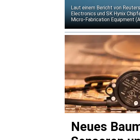
gegen US-Exportkontrol
Laut einem Bericht von Reuter
Electronics und SK Hynix Chip
Micro-Fabrication Equipment (
weitere Verschärfungen der US-
Neues Baume