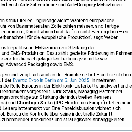
 Bedarf auch Anti-Subventions- und Anti-Dumping-Maßnahmen
d ein strukturelles Ungleichgewicht: Während europäische
fuhr von Basismaterialien Zölle zahlen müssen, sind fertige
genommen. „Das ist absurd und darf so nicht weitergehen – es
rbsnachteil für die europäische Produktion“, sagt Weber.
ndustriepolitische Maßnahmen zur Stärkung der
 und EMS-Produktion. Dazu zählt gezielte Förderung im Rahme
dere für die nachgelagerten Fertigungsschritte wie
ing, Advanced Packaging sowie EMS.
gen sind, zeigt sich auch in der Branche selbst – und sie stehen
uf der
Evertiq Expo in Berlin am 5. Juni 2025
. In mehreren
nde Rolle Europas in der Elektronik-Lieferkette analysiert und 
rendumkehr vorgestellt.
Dirk Stans
, Managing Partner bei
lungsvorschläge zur Stärkung der industriellen Resilienz
4ma) und
Christoph Solka
(IPC Electronics Europe) stellen neue
Leiterplattenmarkt vor. Eine Paneldiskussion widmet sich
b Europa die Kontrolle über seine industrielle Zukunft
 zunehmender Konkurrenz und strategischer Abhängigkeiten.