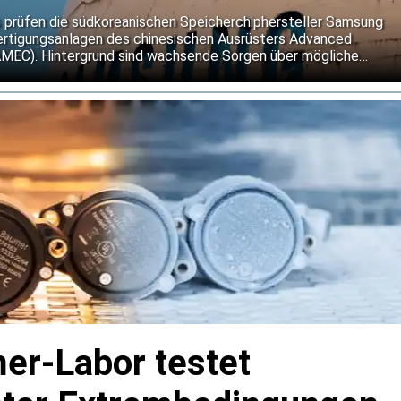
len
s prüfen die südkoreanischen Speicherchiphersteller Samsung
fertigungsanlagen des chinesischen Ausrüsters Advanced
AMEC). Hintergrund sind wachsende Sorgen über mögliche
Exportkontrollen für Halbleitertechnologie.
r-Labor testet