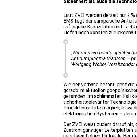
Sicherheit als auch die technol
Laut ZVEI werden derzeit nur 2 % a
EMS liegt der europäische Anteil
auf eigene Kapazitäten und Fachko
Lieferungen könnten zurückgehalte
„Wir müssen handelspolitische
Antidumpingmaßnahmen – prüfen
Wolfgang Weber, Vorsitzender d
Wie der Verband betont, geht die
gerade im aktuellen geopolitischen
gefährden. Im schlimmsten Fall kö
sicherheitsrelevanter Technologi
Produktionsstufe möglich, etwa du
elektronischen Systemen – deren 
Der ZVEI weist zudem darauf hin, 
Zustrom günstiger Leiterplatten 
negativen Folgen für lokale Herste