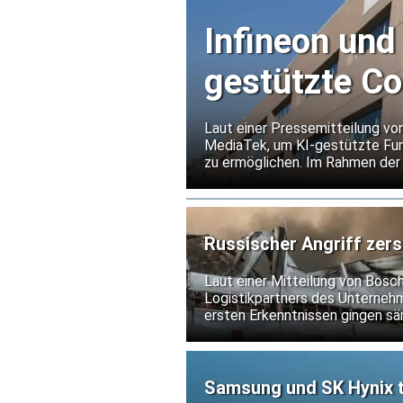
Infineon und
gestützte C
Laut einer Pressemitteilung vo
MediaTek, um KI-gestützte Fun
zu ermöglichen. Im Rahmen d
Flash-Speicher von Infineon für
Russischer Angriff zers
Laut einer Mitteilung von Bosc
Logistikpartners des Unternehme
ersten Erkenntnissen gingen sä
nicht.
Samsung und SK Hynix t