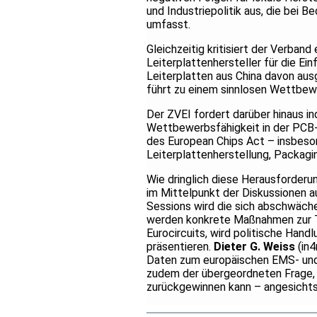
und Industriepolitik aus, die bei
umfasst.
Gleichzeitig kritisiert der Verban
Leiterplattenhersteller für die Ein
Leiterplatten aus China davon aus
führt zu einem sinnlosen Wettbewe
Der ZVEI fordert darüber hinaus i
Wettbewerbsfähigkeit in der PCB-
des European Chips Act – insbeson
Leiterplattenherstellung, Packag
Wie dringlich diese Herausforderun
im Mittelpunkt der Diskussionen a
Sessions wird die sich abschwäche
werden konkrete Maßnahmen zur T
Eurocircuits, wird politische Hand
präsentieren.
Dieter G. Weiss
(in
Daten zum europäischen EMS- und 
zudem der übergeordneten Frage, o
zurückgewinnen kann – angesichts