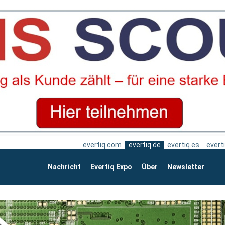
evertiq.com
evertiq.de
evertiq.es
everti
Nachricht
Evertiq Expo
Über
Newsletter