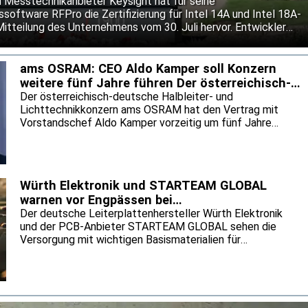
 Messtechnikanbieter Keysight hat für seine
software RFPro die Zertifizierung für Intel 14A und Intel 18A-
Mitteilung des Unternehmens vom 30. Juli hervor. Entwickler
gnal-Chips sollen ihre Entwürfe damit bereits vor dem Tape-
neuen Fertigungsprozesse prüfen können. Keysight will so das
tungen senken und den Einsatz neuer Prozessknoten
ams OSRAM: CEO Aldo Kamper soll Konzern
weitere fünf Jahre führen Der österreichisch-
deutsche Halble
Der österreichisch-deutsche Halbleiter- und
Lichttechnikkonzern ams OSRAM hat den Vertrag mit
Vorstandschef Aldo Kamper vorzeitig um fünf Jahre
verlängert. Das geht aus einer Mitteilung des
Unternehmens vom 30. Juli hervor. Unter Kampers Führung
soll ams OSRAM den begonnenen Konzernumbau
fortsetzen. Nach dem Verkauf des nicht-optischen
Würth Elektronik und STARTEAM GLOBAL
Sensorikgeschäfts will der Konzern im optischen
warnen vor Engpässen bei
Kerngeschäft sowie mit Anwendungen für Augmented
Leiterplattenmaterialien
Der deutsche Leiterplattenhersteller Würth Elektronik
Reality und Datenkommunikation wachsen.
und der PCB-Anbieter STARTEAM GLOBAL sehen die
Versorgung mit wichtigen Basismaterialien für
Leiterplatten durch den KI-Boom zunehmend unter Druck.
Das geht aus einer gemeinsamen Mitteilung vom 30. Juli
hervor. KI-Server benötigen den Unternehmen zufolge
drei- bis fünfmal so viele Leiterplattenlagen wie
herkömmliche Anwendungen und entsprechend mehr