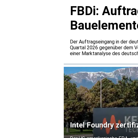
FBDi: Auftr
Bauelemente
verdoppelt
Der Auftragseingang in der deu
Quartal 2026 gegenüber dem Vo
einer Marktanalyse des deutsch
einem Umsatzplus von 25,5 Proz
deutlich hinter der Bestelldyn
vor allem auf steigende Preise 
Intel Foundry zertif
Prozesstechnologie