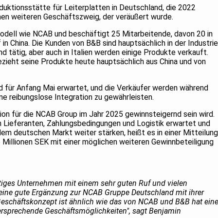
duktionsstätte für Leiterplatten in Deutschland, die 2022
nen weiteren Geschäftszweig, der veräußert wurde.
odell wie NCAB und beschäftigt 25 Mitarbeitende, davon 20 in
in China. Die Kunden von B&B sind hauptsächlich in der Industrie
d tätig, aber auch in Italien werden einige Produkte verkauft.
ieht seine Produkte heute hauptsächlich aus China und von
d für Anfang Mai erwartet, und die Verkäufer werden während
ne reibungslose Integration zu gewährleisten.
tion für die NCAB Group im Jahr 2025 gewinnsteigernd sein wird.
n Lieferanten, Zahlungsbedingungen und Logistik erwartet und
em deutschen Markt weiter stärken, heißt es in einer Mitteilung
5 Millionen SEK mit einer möglichen weiteren Gewinnbeteiligung
rtiges Unternehmen mit einem sehr guten Ruf und vielen
eine gute Ergänzung zur NCAB Gruppe Deutschland mit ihrer
Geschäftskonzept ist ähnlich wie das von NCAB und B&B hat ein
versprechende Geschäftsmöglichkeiten", sagt Benjamin