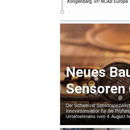
Klingenberg, VP NCAB Europe.
Neues Bau
Sensoren 
Extrembe
Der Schweizer Sensorspezialist
Innovationslabor für die Prüfun
Unternehmens vom 4. August he
den Baumer-Entwicklungszentre
Belastungen simulieren, die üb