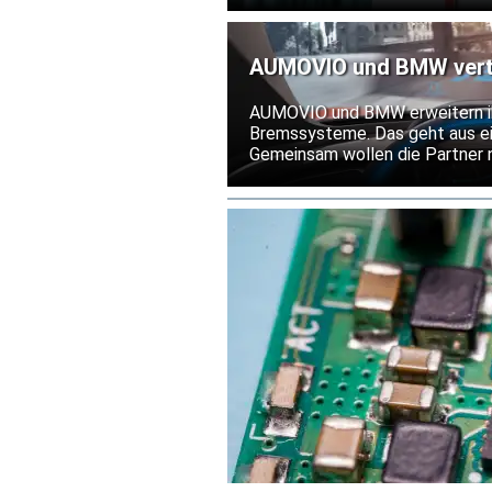
Elmos. Für das Gesamtjahr hält 
AUMOVIO und BMW vertie
Bremssysteme
AUMOVIO und BMW erweitern ih
Bremssysteme. Das geht aus ei
Gemeinsam wollen die Partner 
Weg bringen. Die Serienlieferu
Mitte der 2030er Jahre fort.