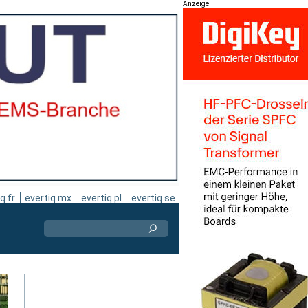
Anzeige
q.fr
evertiq.mx
evertiq.pl
evertiq.se