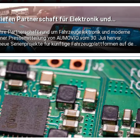
Elmos an seiner bisherigen Prognose fest.
fen Partnerschaft für Elektronik und
re Partnerschaft rund um Fahrzeugelektronik und moderne
ner Pressemitteilung von AUMOVIO vom 30. Juli hervor.
neue Serienprojekte für künftige Fahrzeugplattformen auf den
ngen des integrierten Bremssystems MK C2 setzen sie bis