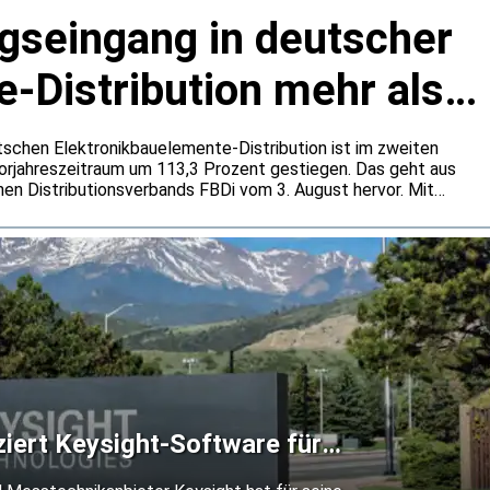
agseingang in deutscher
-Distribution mehr als
tschen Elektronikbauelemente-Distribution ist im zweiten
rjahreszeitraum um 113,3 Prozent gestiegen. Das geht aus
en Distributionsverbands FBDi vom 3. August hervor. Mit
ent auf 1,0 Milliarden Euro blieb die Umsatzentwicklung
amik zurück. Der FBDi führt die außergewöhnlich hohen Bookings
und eine stärkere Bevorratung zurück.
iziert Keysight-Software für
n 14A und 18A-P