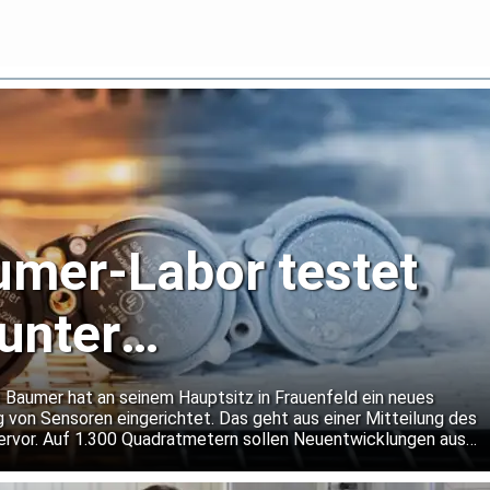
mer-Labor testet
unter
dingungen
 Baumer hat an seinem Hauptsitz in Frauenfeld ein neues
g von Sensoren eingerichtet. Das geht aus einer Mitteilung des
rvor. Auf 1.300 Quadratmetern sollen Neuentwicklungen aus
n rund um die Uhr getestet werden. Dabei will Baumer auch
er gängige Normanforderungen hinausgehen.