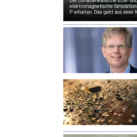
Der US-amerikanische EDA- und
elektromagnetische Simulations
P erhalten. Das geht aus einer 
von Hochfrequenz- und Mixed-Si
out unter den Bedingungen der 
Risiko kostspieliger Überarbei
erleichtern.