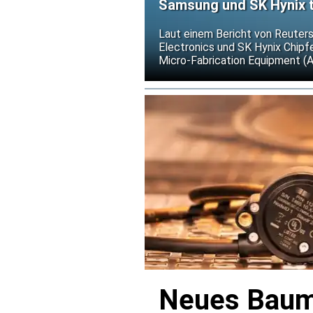
Samsung und SK Hynix t
gegen US-Exportkontrol
Laut einem Bericht von Reuter
Electronics und SK Hynix Chip
Micro-Fabrication Equipment (
weitere Verschärfungen der US-
Neues Baume