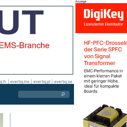
Anzeige
q.fr
evertiq.mx
evertiq.pl
evertiq.se