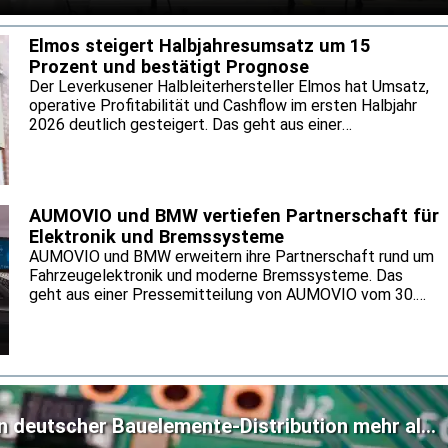
kostengünstigere Alternative zu den bislang vorherrschenden
 Moduldesign soll Schäden durch kleine Objekte lokal
igen Betrieb bei extremen Temperaturwechseln im Weltraum
Elmos steigert Halbjahresumsatz um 15
Prozent und bestätigt Prognose
Der Leverkusener Halbleiterhersteller Elmos hat Umsatz,
operative Profitabilität und Cashflow im ersten Halbjahr
2026 deutlich gesteigert. Das geht aus einer
Pressemitteilung des Unternehmens vom 4. August
hervor. Getragen wurde die Entwicklung nach
Unternehmensangaben von einer anhaltend hohen
Nachfrage nach Halbleiterlösungen von Elmos. Für das
AUMOVIO und BMW vertiefen Partnerschaft für
Gesamtjahr hält Elmos an seiner bisherigen Prognose fest.
Elektronik und Bremssysteme
AUMOVIO und BMW erweitern ihre Partnerschaft rund um
Fahrzeugelektronik und moderne Bremssysteme. Das
geht aus einer Pressemitteilung von AUMOVIO vom 30.
Juli hervor. Gemeinsam wollen die Partner neue
Serienprojekte für künftige Fahrzeugplattformen auf den
Weg bringen. Die Serienlieferungen des integrierten
Bremssystems MK C2 setzen sie bis Mitte der 2030er
Jahre fort.
n deutscher Bauelemente-Distribution mehr als