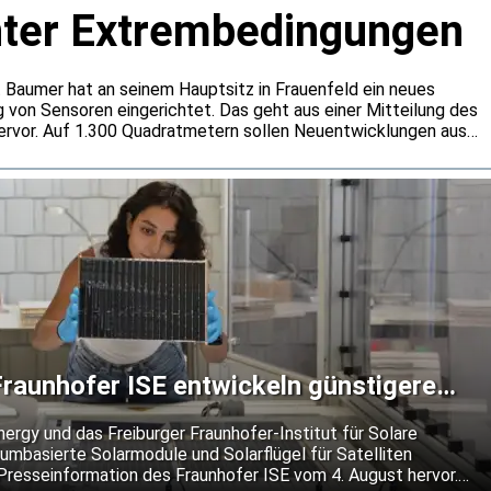
nter Extrembedingungen
 Baumer hat an seinem Hauptsitz in Frauenfeld ein neues
g von Sensoren eingerichtet. Das geht aus einer Mitteilung des
rvor. Auf 1.300 Quadratmetern sollen Neuentwicklungen aus
n rund um die Uhr getestet werden. Dabei will Baumer auch
er gängige Normanforderungen hinausgehen.
raunhofer ISE entwickeln günstigere
 für Satelliten
gy und das Freiburger Fraunhofer-Institut für Solare
umbasierte Solarmodule und Solarflügel für Satelliten
 Presseinformation des Fraunhofer ISE vom 4. August hervor.