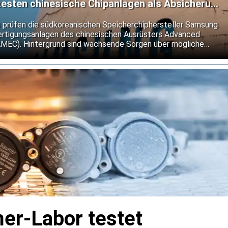
esten chinesische Chipanlagen als Absicherung
len
s prüfen die südkoreanischen Speicherchiphersteller Samsung
fertigungsanlagen des chinesischen Ausrüsters Advanced
AMEC). Hintergrund sind wachsende Sorgen über mögliche
Exportkontrollen für Halbleitertechnologie.
r-Labor testet