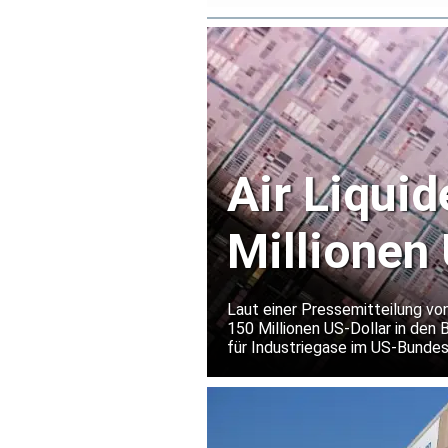
Air Liquid
Millionen 
Halbleite
Laut einer Pressemitteilung von
150 Millionen US-Dollar in den 
für Industriegase im US-Bundes
eines weltweit führenden Herst