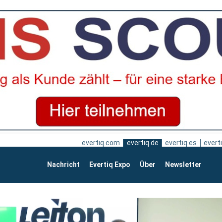
evertiq.com
evertiq.de
evertiq.es
everti
Nachricht
Evertiq Expo
Über
Newsletter