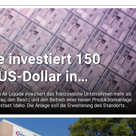
e investiert 150
US-Dollar in
r-Gaswerk in Idaho
 Air Liquide investiert das französische Unternehmen mehr als
Bau, den Besitz und den Betrieb einer neuen Produktionsanlage
staat Idaho. Die Anlage soll die Erweiterung des Standorts
ellers von Speicherchips unterstützen.