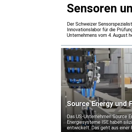
Sensoren u
Der Schweizer Sensorspezialist
Innovationslabor für die Prüfun
Unternehmens vom 4. August he
den Baumer-Entwicklungszentre
Belastungen simulieren, die üb
Source Energy und F
Silizium-Solarmodule
Das US-Unternehmen Source Ener
Energiesysteme ISE haben silizi
entwickelt. Das geht aus einer