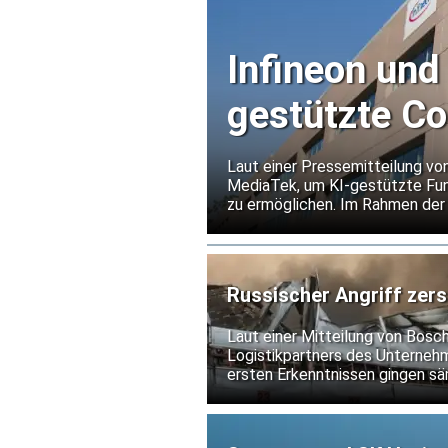
Infineon und
gestützte C
Laut einer Pressemitteilung vo
MediaTek, um KI-gestützte Fun
zu ermöglichen. Im Rahmen d
Flash-Speicher von Infineon für
Russischer Angriff zers
Laut einer Mitteilung von Bosc
Logistikpartners des Unternehme
ersten Erkenntnissen gingen sä
nicht.