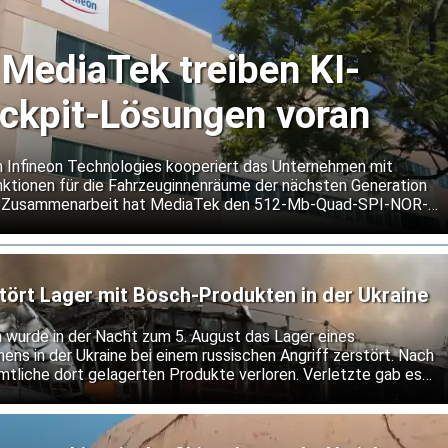
 MediaTek treiben KI-
ockpit-Lösungen voran
n Infineon Technologies kooperiert das Unternehmen mit
ktionen für die Fahrzeuginnenräume der nächsten Generation
er Zusammenarbeit hat MediaTek den 512-Mb-Quad-SPI-NOR-
 seine Dimensity Auto Cockpit Plattform C-X1 qualifiziert.
tört Lager mit Bosch-Produkten in der Ukraine
h wurde in der Nacht zum 5. August das Lager eines
ns in der Ukraine bei einem russischen Angriff zerstört. Nach
mtliche dort gelagerten Produkte verloren. Verletzte gab es