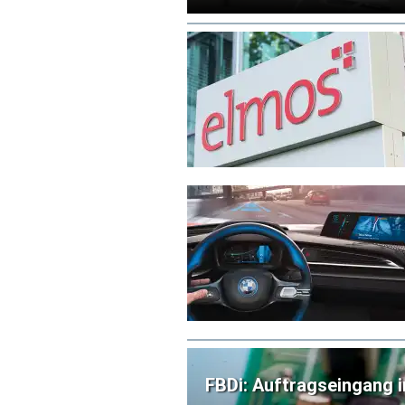
Die Partner wollen damit eine 
III-V-Solarzellen schaffen. Das
begrenzen und einen zuverläss
ermöglichen.
FBDi: Auftragseingang i