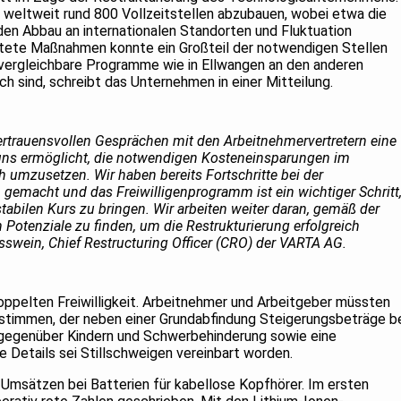
 weltweit rund 800 Vollzeitstellen abzubauen, wobei etwa die
den Abbau an internationalen Standorten und Fluktuation
chtete Maßnahmen konnte ein Großteil der notwendigen Stellen
vergleichbare Programme wie in Ellwangen an den anderen
ich sind, schreibt das Unternehmen in einer Mitteilung.
ertrauensvollen Gesprächen mit den Arbeitnehmervertretern eine
uns ermöglicht, die notwendigen Kosteneinsparungen im
 umzusetzen. Wir haben bereits Fortschritte bei der
gemacht und das Freiwilligenprogramm ist ein wichtiger Schritt
tabilen Kurs zu bringen. Wir arbeiten weiter daran, gemäß der
 Potenziale zu finden, um die Restrukturierung erfolgreich
swein, Chief Restructuring Officer (CRO) der VARTA AG.
ppelten Freiwilligkeit. Arbeitnehmer und Arbeitgeber müssten
timmen, der neben einer Grundabfindung Steigerungsbeträge b
gegenüber Kindern und Schwerbehinderung sowie eine
e Details sei Stillschweigen vereinbart worden.
msätzen bei Batterien für kabellose Kopfhörer. Im ersten