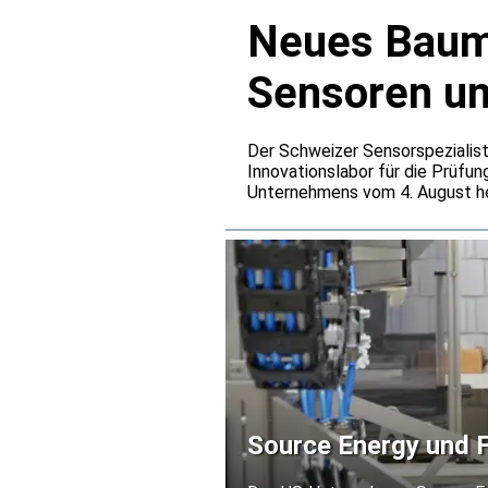
Neues Baume
Sensoren u
Der Schweizer Sensorspezialist
Innovationslabor für die Prüfun
Unternehmens vom 4. August he
den Baumer-Entwicklungszentre
Belastungen simulieren, die üb
Source Energy und F
Silizium-Solarmodule