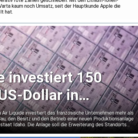
rativ rote Zahlen geschrieben. Mit den Lithium-Ionen-
Varta kaum noch Umsatz, seit der Hauptkunde Apple die
lt hat.
e investiert 150
US-Dollar in
r-Gaswerk in Idaho
 Air Liquide investiert das französische Unternehmen mehr als
Bau, den Besitz und den Betrieb einer neuen Produktionsanlage
staat Idaho. Die Anlage soll die Erweiterung des Standorts
ellers von Speicherchips unterstützen.