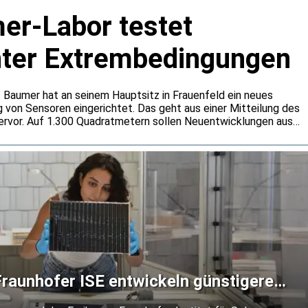
r-Labor testet
nter Extrembedingungen
 Baumer hat an seinem Hauptsitz in Frauenfeld ein neues
g von Sensoren eingerichtet. Das geht aus einer Mitteilung des
rvor. Auf 1.300 Quadratmetern sollen Neuentwicklungen aus
n rund um die Uhr getestet werden. Dabei will Baumer auch
er gängige Normanforderungen hinausgehen.
raunhofer ISE entwickeln günstigere
 für Satelliten