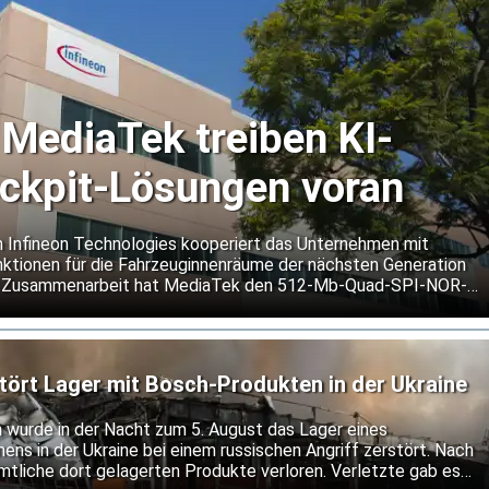
 MediaTek treiben KI-
ockpit-Lösungen voran
n Infineon Technologies kooperiert das Unternehmen mit
ktionen für die Fahrzeuginnenräume der nächsten Generation
er Zusammenarbeit hat MediaTek den 512-Mb-Quad-SPI-NOR-
 seine Dimensity Auto Cockpit Plattform C-X1 qualifiziert.
tört Lager mit Bosch-Produkten in der Ukraine
h wurde in der Nacht zum 5. August das Lager eines
ns in der Ukraine bei einem russischen Angriff zerstört. Nach
mtliche dort gelagerten Produkte verloren. Verletzte gab es