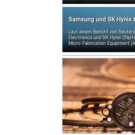
nicht.
Samsung und SK Hynix t
gegen US-Exportkontrol
Laut einem Bericht von Reuter
Electronics und SK Hynix Chip
Micro-Fabrication Equipment (
weitere Verschärfungen der US-