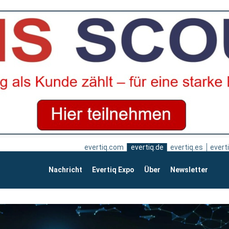
evertiq.com
evertiq.de
evertiq.es
everti
Nachricht
Evertiq Expo
Über
Newsletter