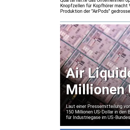
Quartal hatte das Unternehmen ope
Knopfzellen für Kopfhörer macht 
Produktion der "AirPods" gedrosse
Air Liquid
Millionen 
Halbleite
Laut einer Pressemitteilung von
150 Millionen US-Dollar in den 
für Industriegase im US-Bundes
eines weltweit führenden Herst