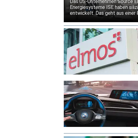
Das US-Unternehmen Source Ener
Energiesysteme ISE haben silizi
entwickelt. Das geht aus einer
Die Partner wollen damit eine 
III-V-Solarzellen schaffen. Das
begrenzen und einen zuverläss
ermöglichen.