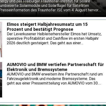
gy und das Freiburger Fraunhofer-Institut für Solare
umbasierte Solarmodule und Solarflügel für Satelliten
 Presseinformation des Fraunhofer ISE vom 4. August hervor.
kostengünstigere Alternative zu den bislang vorherrschenden
 Moduldesign soll Schäden durch kleine Objekte lokal
igen Betrieb bei extremen Temperaturwechseln im Weltraum
Elmos steigert Halbjahresumsatz um 15
Prozent und bestätigt Prognose
Der Leverkusener Halbleiterhersteller Elmos hat Umsatz,
operative Profitabilität und Cashflow im ersten Halbjahr
2026 deutlich gesteigert. Das geht aus einer
Pressemitteilung des Unternehmens vom 4. August
hervor. Getragen wurde die Entwicklung nach
Unternehmensangaben von einer anhaltend hohen
Nachfrage nach Halbleiterlösungen von Elmos. Für das
AUMOVIO und BMW vertiefen Partnerschaft für
Gesamtjahr hält Elmos an seiner bisherigen Prognose fest.
Elektronik und Bremssysteme
AUMOVIO und BMW erweitern ihre Partnerschaft rund um
Fahrzeugelektronik und moderne Bremssysteme. Das
geht aus einer Pressemitteilung von AUMOVIO vom 30.
Juli hervor. Gemeinsam wollen die Partner neue
Serienprojekte für künftige Fahrzeugplattformen auf den
Weg bringen. Die Serienlieferungen des integrierten
Bremssystems MK C2 setzen sie bis Mitte der 2030er
Jahre fort.