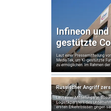
Infineon und
gestützte C
Laut einer Pressemitteilung vo
MediaTek, um KI-gestützte Fun
zu ermöglichen. Im Rahmen d
Flash-Speicher von Infineon für
Russischer Angriff zers
Laut einer Mitteilung von Bosc
Logistikpartners des Unternehme
ersten Erkenntnissen gingen sä