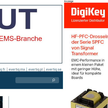
Anzeige
q.fr
evertiq.mx
evertiq.pl
evertiq.se