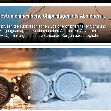
esten chinesische Chipanlagen als Absicherung
len
s prüfen die südkoreanischen Speicherchiphersteller Samsung
fertigungsanlagen des chinesischen Ausrüsters Advanced
AMEC). Hintergrund sind wachsende Sorgen über mögliche
Exportkontrollen für Halbleitertechnologie.