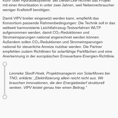
Kühl- oder Hydrauliksysteme. Bei Diesel-Lkw rechnet das Projekt
mit einer Amortisation in unter zwei Jahren, weil Nebenverbraucher
weniger Kraftstoff benötigen.
Damit VIPV breiter eingesetzt werden kann, empfiehlt das
Konsortium passende Rahmenbedingungen: Die Technik soll in das
weltweit harmonisierte Leichtfahrzeug-Testverfahren WLTP
aufgenommen werden, damit CO₂-Reduktionen und
Stromeinsparungen national angerechnet werden können.
Außerdem sollen CO₂-Reduktionen und Stromeinsparungen
national für steuerliche Anreize nutzbar werden. Die Partner
empfehlen zudem Richtlinien für solarfähige Parkflächen und eine
Anerkennung in der europäischen Erneuerbare-Energien-Richtlinie.
Lenneke Slooff-Hoek, Projektmanagerin von SolarMoves bei
TNO, erklärte: „Elektrifizierung allein reicht nicht aus. Wir
brauchen Innovationen, die den Energiebedarf strukturell
senken. VIPV leistet genau hier einen Beitrag.“