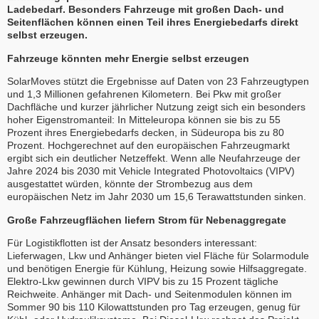
Ladebedarf. Besonders Fahrzeuge mit großen Dach- und
Seitenflächen können einen Teil ihres Energiebedarfs direkt
selbst erzeugen.
Fahrzeuge könnten mehr Energie selbst erzeugen
SolarMoves stützt die Ergebnisse auf Daten von 23 Fahrzeugtypen
und 1,3 Millionen gefahrenen Kilometern. Bei Pkw mit großer
Dachfläche und kurzer jährlicher Nutzung zeigt sich ein besonders
hoher Eigenstromanteil: In Mitteleuropa können sie bis zu 55
Prozent ihres Energiebedarfs decken, in Südeuropa bis zu 80
Prozent. Hochgerechnet auf den europäischen Fahrzeugmarkt
ergibt sich ein deutlicher Netzeffekt. Wenn alle Neufahrzeuge der
Jahre 2024 bis 2030 mit Vehicle Integrated Photovoltaics (VIPV)
ausgestattet würden, könnte der Strombezug aus dem
europäischen Netz im Jahr 2030 um 15,6 Terawattstunden sinken.
Große Fahrzeugflächen liefern Strom für Nebenaggregate
Für Logistikflotten ist der Ansatz besonders interessant:
Lieferwagen, Lkw und Anhänger bieten viel Fläche für Solarmodule
und benötigen Energie für Kühlung, Heizung sowie Hilfsaggregate.
Elektro-Lkw gewinnen durch VIPV bis zu 15 Prozent tägliche
Reichweite. Anhänger mit Dach- und Seitenmodulen können im
Sommer 90 bis 110 Kilowattstunden pro Tag erzeugen, genug für