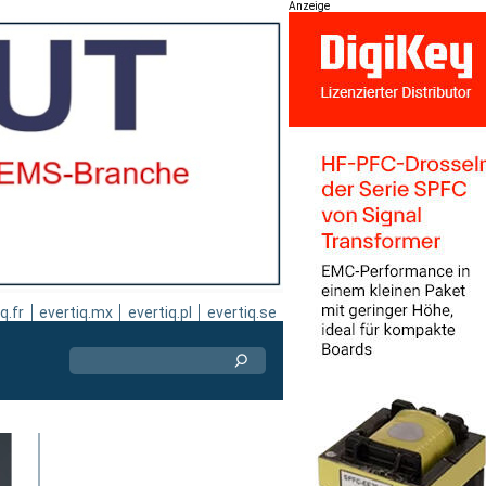
Anzeige
q.fr
evertiq.mx
evertiq.pl
evertiq.se