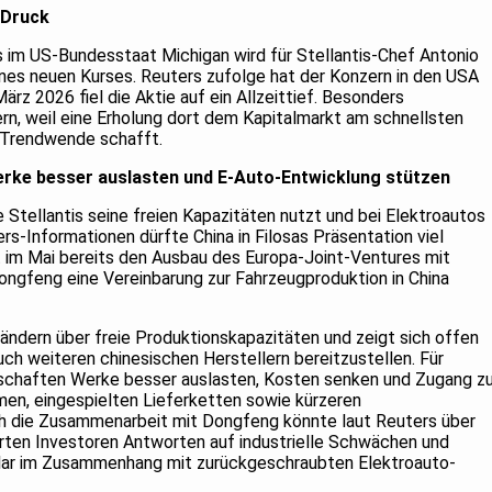
 Druck
ls im US-Bundesstaat Michigan wird für Stellantis-Chef Antonio
nes neuen Kurses. Reuters zufolge hat der Konzern in den USA
ärz 2026 fiel die Aktie auf ein Allzeittief. Besonders
rn, weil eine Erholung dort dem Kapitalmarkt am schnellsten
e Trendwende schafft.
Werke besser auslasten und E-Auto-Entwicklung stützen
e Stellantis seine freien Kapazitäten nutzt und bei Elektroautos
s-Informationen dürfte China in Filosas Präsentation viel
 im Mai bereits den Ausbau des Europa-Joint-Ventures mit
ngfeng eine Vereinbarung zur Fahrzeugproduktion in China
ändern über freie Produktionskapazitäten und zeigt sich offen
uch weiteren chinesischen Herstellern bereitzustellen. Für
rschaften Werke besser auslasten, Kosten senken und Zugang z
n, eingespielten Lieferketten sowie kürzeren
h die Zusammenarbeit mit Dongfeng könnte laut Reuters über
arten Investoren Antworten auf industrielle Schwächen und
llar im Zusammenhang mit zurückgeschraubten Elektroauto-