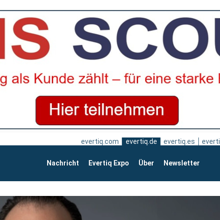
evertiq.com
evertiq.de
evertiq.es
everti
Nachricht
Evertiq Expo
Über
Newsletter