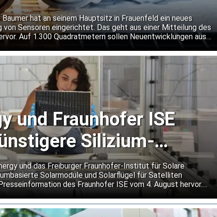
dingungen
 Baumer hat an seinem Hauptsitz in Frauenfeld ein neues
g von Sensoren eingerichtet. Das geht aus einer Mitteilung des
rvor. Auf 1.300 Quadratmetern sollen Neuentwicklungen aus
n rund um die Uhr getestet werden. Dabei will Baumer auch
er gängige Normanforderungen hinausgehen.
y und Fraunhofer ISE
ünstigere Silizium-
für Satelliten
gy und das Freiburger Fraunhofer-Institut für Solare
umbasierte Solarmodule und Solarflügel für Satelliten
 Presseinformation des Fraunhofer ISE vom 4. August hervor.
kostengünstigere Alternative zu den bislang vorherrschenden
 Moduldesign soll Schäden durch kleine Objekte lokal
igen Betrieb bei extremen Temperaturwechseln im Weltraum