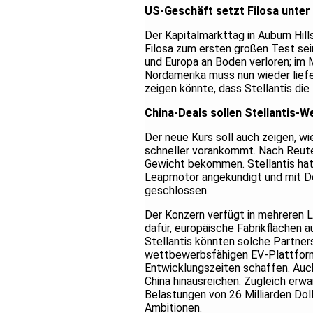
US-Geschäft setzt Filosa unter
Der Kapitalmarkttag in Auburn Hil
Filosa zum ersten großen Test sei
und Europa an Boden verloren; im M
Nordamerika muss nun wieder liefe
zeigen könnte, dass Stellantis di
China-Deals sollen Stellantis-
Der neue Kurs soll auch zeigen, wi
schneller vorankommt. Nach Reuter
Gewicht bekommen. Stellantis hat
Leapmotor angekündigt und mit Do
geschlossen.
Der Konzern verfügt in mehreren L
dafür, europäische Fabrikflächen a
Stellantis könnten solche Partne
wettbewerbsfähigen EV-Plattforme
Entwicklungszeiten schaffen. Auc
China hinausreichen. Zugleich erw
Belastungen von 26 Milliarden Do
Ambitionen.