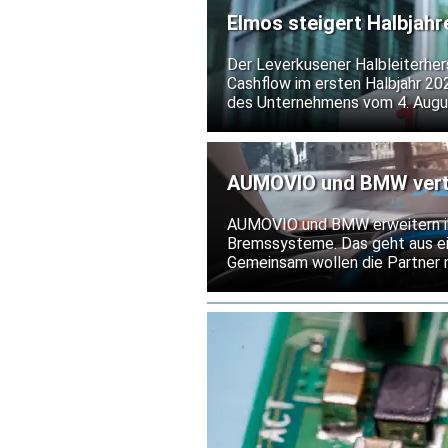
ermöglichen.
Elmos steigert Halbjah
Prognose
Der Leverkusener Halbleiterhers
Cashflow im ersten Halbjahr 20
des Unternehmens vom 4. Augus
Unternehmensangaben von einer
Elmos. Für das Gesamtjahr hält 
AUMOVIO und BMW vertie
Bremssysteme
AUMOVIO und BMW erweitern ih
Bremssysteme. Das geht aus ei
Gemeinsam wollen die Partner 
Weg bringen. Die Serienlieferu
Mitte der 2030er Jahre fort.