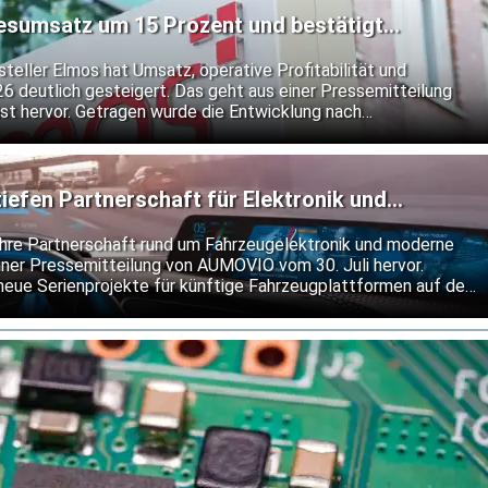
resumsatz um 15 Prozent und bestätigt
teller Elmos hat Umsatz, operative Profitabilität und
26 deutlich gesteigert. Das geht aus einer Pressemitteilung
t hervor. Getragen wurde die Entwicklung nach
 anhaltend hohen Nachfrage nach Halbleiterlösungen von
Elmos an seiner bisherigen Prognose fest.
fen Partnerschaft für Elektronik und
re Partnerschaft rund um Fahrzeugelektronik und moderne
ner Pressemitteilung von AUMOVIO vom 30. Juli hervor.
neue Serienprojekte für künftige Fahrzeugplattformen auf den
ngen des integrierten Bremssystems MK C2 setzen sie bis