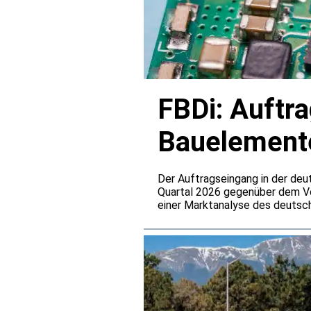
FBDi: Auftr
Bauelemente
verdoppelt
Der Auftragseingang in der deu
Quartal 2026 gegenüber dem Vo
einer Marktanalyse des deutsch
einem Umsatzplus von 25,5 Proz
deutlich hinter der Bestelldyn
vor allem auf steigende Preise 