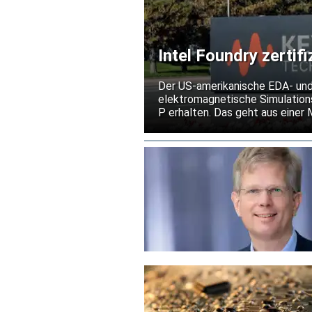
Intel Foundry zertif
Prozesstechnologie
Der US-amerikanische EDA- und
elektromagnetische Simulations
P erhalten. Das geht aus einer 
von Hochfrequenz- und Mixed-Si
out unter den Bedingungen der 
Risiko kostspieliger Überarbei
erleichtern.