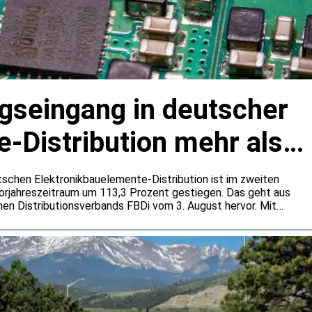
agseingang in deutscher
-Distribution mehr als
tschen Elektronikbauelemente-Distribution ist im zweiten
rjahreszeitraum um 113,3 Prozent gestiegen. Das geht aus
en Distributionsverbands FBDi vom 3. August hervor. Mit
ent auf 1,0 Milliarden Euro blieb die Umsatzentwicklung
amik zurück. Der FBDi führt die außergewöhnlich hohen Bookings
und eine stärkere Bevorratung zurück.