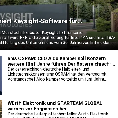
iziert Keysight-Software für
n 14A und 18A-P
 Messtechnikanbieter Keysight hat für seine
software RFPro die Zertifizierung für Intel 14A und Intel 18A-
Mitteilung des Unternehmens vom 30. Juli hervor. Entwickler
gnal-Chips sollen ihre Entwürfe damit bereits vor dem Tape-
neuen Fertigungsprozesse prüfen können. Keysight will so das
tungen senken und den Einsatz neuer Prozessknoten
ams OSRAM: CEO Aldo Kamper soll Konzern
weitere fünf Jahre führen Der österreichisch-
deutsche Halble
Der österreichisch-deutsche Halbleiter- und
Lichttechnikkonzern ams OSRAM hat den Vertrag mit
Vorstandschef Aldo Kamper vorzeitig um fünf Jahre
verlängert. Das geht aus einer Mitteilung des
Unternehmens vom 30. Juli hervor. Unter Kampers Führung
soll ams OSRAM den begonnenen Konzernumbau
fortsetzen. Nach dem Verkauf des nicht-optischen
Würth Elektronik und STARTEAM GLOBAL
Sensorikgeschäfts will der Konzern im optischen
warnen vor Engpässen bei
Kerngeschäft sowie mit Anwendungen für Augmented
Leiterplattenmaterialien
Der deutsche Leiterplattenhersteller Würth Elektronik
Reality und Datenkommunikation wachsen.