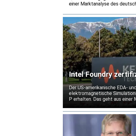
einer Marktanalyse des deutsch
einem Umsatzplus von 25,5 Proz
deutlich hinter der Bestelldyn
vor allem auf steigende Preise 
Intel Foundry zertif
Prozesstechnologie
Der US-amerikanische EDA- und
elektromagnetische Simulations
P erhalten. Das geht aus einer 
von Hochfrequenz- und Mixed-Si
out unter den Bedingungen der 
Risiko kostspieliger Überarbei
erleichtern.