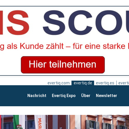
evertiq.com
evertiq.de
evertiq.es
everti
Nachricht
Evertiq Expo
Über
Newsletter