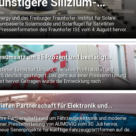
ünstigere Silizium-
für Satelliten
gy und das Freiburger Fraunhofer-Institut für Solare
umbasierte Solarmodule und Solarflügel für Satelliten
 Presseinformation des Fraunhofer ISE vom 4. August hervor.
kostengünstigere Alternative zu den bislang vorherrschenden
 Moduldesign soll Schäden durch kleine Objekte lokal
igen Betrieb bei extremen Temperaturwechseln im Weltraum
resumsatz um 15 Prozent und bestätigt
teller Elmos hat Umsatz, operative Profitabilität und
26 deutlich gesteigert. Das geht aus einer Pressemitteilung
t hervor. Getragen wurde die Entwicklung nach
 anhaltend hohen Nachfrage nach Halbleiterlösungen von
Elmos an seiner bisherigen Prognose fest.
fen Partnerschaft für Elektronik und
re Partnerschaft rund um Fahrzeugelektronik und moderne
ner Pressemitteilung von AUMOVIO vom 30. Juli hervor.
neue Serienprojekte für künftige Fahrzeugplattformen auf den
ngen des integrierten Bremssystems MK C2 setzen sie bis