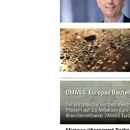
DMASS: Europas Bauteild
Der europäische Vertrieb elekt
Prozent auf 5,0 Milliarden Eur
Branchenverbands DMASS Europe 
allen voran Speicherprodukte, 
beeinflusst wurde. Der Zuwach