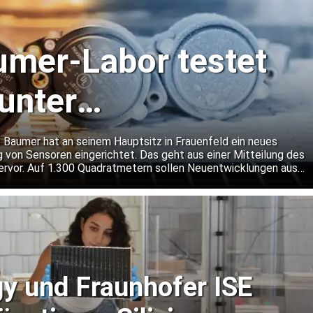
mer-Labor testet
unter
dingungen
 Baumer hat an seinem Hauptsitz in Frauenfeld ein neues
g von Sensoren eingerichtet. Das geht aus einer Mitteilung des
rvor. Auf 1.300 Quadratmetern sollen Neuentwicklungen aus
n rund um die Uhr getestet werden. Dabei will Baumer auch
er gängige Normanforderungen hinausgehen.
y und Fraunhofer ISE