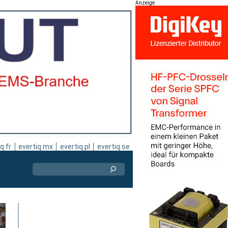
Anzeige
q.fr
evertiq.mx
evertiq.pl
evertiq.se