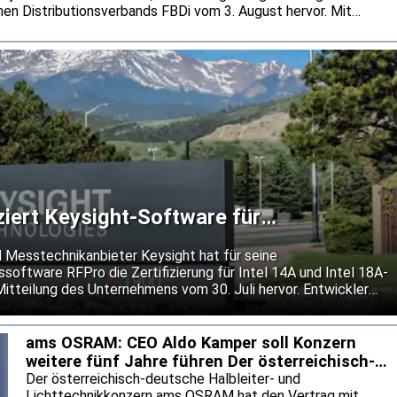
en Distributionsverbands FBDi vom 3. August hervor. Mit
ent auf 1,0 Milliarden Euro blieb die Umsatzentwicklung
amik zurück. Der FBDi führt die außergewöhnlich hohen Bookings
und eine stärkere Bevorratung zurück.
iziert Keysight-Software für
n 14A und 18A-P
 Messtechnikanbieter Keysight hat für seine
software RFPro die Zertifizierung für Intel 14A und Intel 18A-
Mitteilung des Unternehmens vom 30. Juli hervor. Entwickler
gnal-Chips sollen ihre Entwürfe damit bereits vor dem Tape-
neuen Fertigungsprozesse prüfen können. Keysight will so das
tungen senken und den Einsatz neuer Prozessknoten
ams OSRAM: CEO Aldo Kamper soll Konzern
weitere fünf Jahre führen Der österreichisch-
deutsche Halble
Der österreichisch-deutsche Halbleiter- und
Lichttechnikkonzern ams OSRAM hat den Vertrag mit