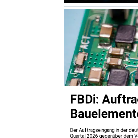
Mitte der 2030er Jahre fort.
FBDi: Auftr
Bauelemente
verdoppelt
Der Auftragseingang in der deu
Quartal 2026 gegenüber dem Vo