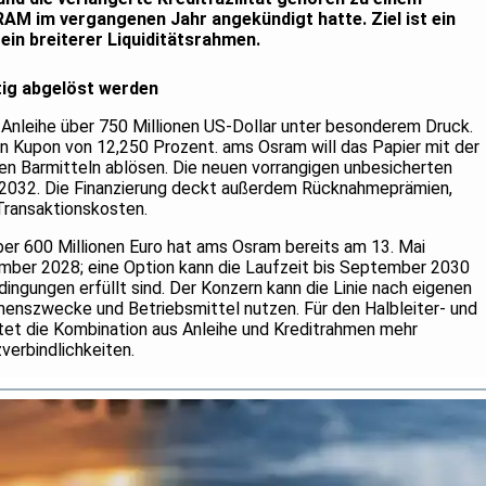
AM im vergangenen Jahr angekündigt hatte. Ziel ist ein
 ein breiterer Liquiditätsrahmen.
itig abgelöst werden
r-Anleihe über 750 Millionen US-Dollar unter besonderem Druck.
nen Kupon von 12,250 Prozent. ams Osram will das Papier mit der
en Barmitteln ablösen. Die neuen vorrangigen unbesicherten
 2032. Die Finanzierung deckt außerdem Rücknahmeprämien,
Transaktionskosten.
über 600 Millionen Euro hat ams Osram bereits am 13. Mai
tember 2028; eine Option kann die Laufzeit bis September 2030
ingungen erfüllt sind. Der Konzern kann die Linie nach eigenen
enszwecke und Betriebsmittel nutzen. Für den Halbleiter- und
tet die Kombination aus Anleihe und Kreditrahmen mehr
erbindlichkeiten.