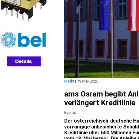
Markt
|
19 Mai 2026
ams Osram begibt Anle
verlängert Kreditlinie
Evertiq
Der österreichisch-deutsche Hal
vorrangige unbesicherte Schuld
Kreditlinie über 600 Millionen 
vom 18. Mai hervor. Die Anleihe 