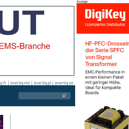
Anzeige
q.fr
evertiq.mx
evertiq.pl
evertiq.se