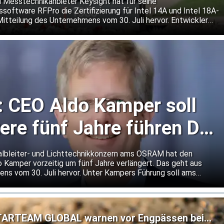
chnologien 14A und
 Messtechnikanbieter Keysight hat für seine
software RFPro die Zertifizierung für Intel 14A und Intel 18A-
Mitteilung des Unternehmens vom 30. Juli hervor. Entwickler
gnal-Chips sollen ihre Entwürfe damit bereits vor dem Tape-
neuen Fertigungsprozesse prüfen können. Keysight will so das
tungen senken und den Einsatz neuer Prozessknoten
CEO Aldo Kamper soll
ere fünf Jahre führen Der
ch-deutsche Halble
albleiter- und Lichttechnikkonzern ams OSRAM hat den
 Kamper vorzeitig um fünf Jahre verlängert. Das geht aus
ens vom 30. Juli hervor. Unter Kampers Führung soll ams
umbau fortsetzen. Nach dem Verkauf des nicht-optischen
nzern im optischen Kerngeschäft sowie mit Anwendungen für
ommunikation wachsen.
STARTEAM GLOBAL warnen vor Engpässen bei