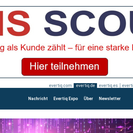
evertiq.com
evertiq.de
evertiq.es
everti
Nachricht
Evertiq Expo
Über
Newsletter