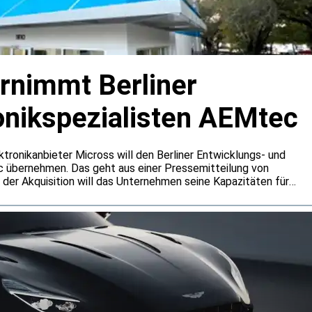
rnimmt Berliner
onikspezialisten AEMtec
tronikanbieter Micross will den Berliner Entwicklungs- und
c übernehmen. Das geht aus einer Pressemitteilung von
t der Akquisition will das Unternehmen seine Kapazitäten für
und Halbleitertests ausbauen. Die Standorte von AEMtec in
eich die Fertigungs- und Entwicklungskapazitäten des
ßern.