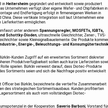
3 in
Heitersheim
gegründet und entwickelt sowie produziert
Das Unternehmen verfügt über eigene Wafer- und Chipfabriken in
ontage und Endfertigung erfolgt in firmeneigenen Werken in
 China. Diese vertikale Integration soll laut Unternehmen eine
e Lieferketten ermöglichen.
 umfasst unter anderem
Spannungsregler, MOSFETs, IGBTs,
und Schottky-Dioden
, ultraschnelle Gleichrichter, Zener-, TVS-
eichrichter sowie Kleinsignalbauelemente. Die Produkte komme
Industrie-, Energie-, Beleuchtungs- und Konsumgütertechni
ürklin-Kunden Zugriff auf ein erweitertes Sortiment diskreter
öheren Produktverfügbarkeit sollen auch kurze Lieferzeiten sow
Rolle spielen. Bürklin verweist darauf, dass Diotec-Produkte
 des Sortiments seien und sich die Nachfrage positiv entwickelt
 Officer bei Bürklin, bezeichnete die vertiefte Zusammenarbeit
en des strategischen Sortimentsausbaus. Kunden profitierten
Lagersortiment als auch vom vollständigen Diotec-
umspotenzial in der Kooperation.
Saverio Barboni
, Vorstand fü