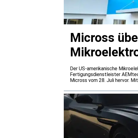
Micross übe
Mikroelektr
Der US-amerikanische Mikroelek
Fertigungsdienstleister AEMte
Micross vom 28. Juli hervor. Mi
Advanced Packaging, Photonik 
Berlin und Dresden sollen zugl
Unternehmens in Europa vergrö