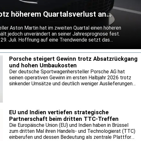
rotz höherem Quartalsverlust an
t
ller Aston Martin hat im zweiten Quartal einen höheren
hält jedoch unverändert an seiner Jahresprognose fest.
29. Juli. Hoffnung auf eine Trendwende setzt das
wie in weitere Kostensenkungen und neue Finanzmittel.
 das schwache China-Geschäft die Entwicklung.
Porsche steigert Gewinn trotz Absatzrückgang
und hohen Umbaukosten
Der deutsche Sportwagenhersteller Porsche AG hat
seinen operativen Gewinn im ersten Halbjahr 2026 trotz
sinkender Umsätze und deutlich weniger Auslieferungen
auf 1,35 Milliarden Euro gesteigert. Das geht aus dem
Halbjahresbericht des Unternehmens vom 29. Juli hervor.
Die operative Umsatzrendite erhöhte sich von 5,5 auf 7,8
Prozent. Mit der Verbesserung geht ein umfassender
EU und Indien vertiefen strategische
Konzernumbau einher, dessen finanzielle Entlastung nach
Partnerschaft beim dritten TTC-Treffen
Angaben von Reuters erst ab 2028 spürbar werden soll.
Die Europäische Union (EU) und Indien haben in Brüssel
zum dritten Mal ihren Handels- und Technologierat (TTC)
einberufen und dessen Bedeutung als zentrale Plattform