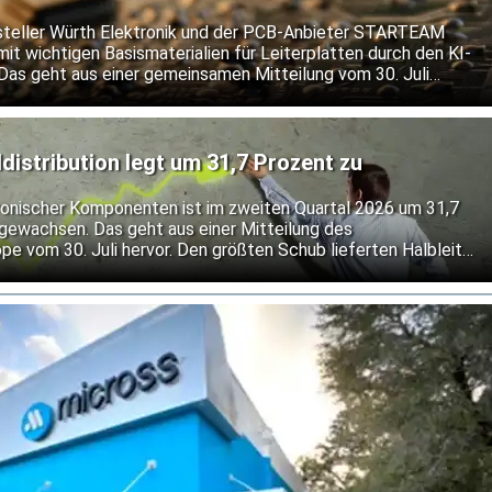
n
steller Würth Elektronik und der PCB-Anbieter STARTEAM
t wichtigen Basismaterialien für Leiterplatten durch den KI-
as geht aus einer gemeinsamen Mitteilung vom 30. Juli
 Unternehmen zufolge drei- bis fünfmal so viele
mmliche Anwendungen und entsprechend mehr hochwertige
erfügbaren Produktionskapazitäten für die Industrie- und
istribution legt um 31,7 Prozent zu
ronischer Komponenten ist im zweiten Quartal 2026 um 31,7
o gewachsen. Das geht aus einer Mitteilung des
vom 30. Juli hervor. Den größten Schub lieferten Halbleiter,
deren kräftiges Wachstum auch durch Preissteigerungen
s bei Verbindungs-, passiven und elektromechanischen
S auf der Nachfrage aus Automatisierung, Energie und