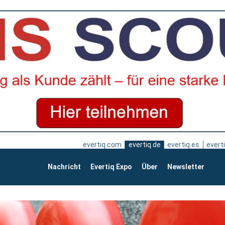
evertiq.com
evertiq.de
evertiq.es
everti
Nachricht
Evertiq Expo
Über
Newsletter