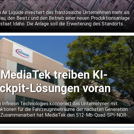
r-Gaswerk in Idaho
 Air Liquide investiert das französische Unternehmen mehr als
Bau, den Besitz und den Betrieb einer neuen Produktionsanlage
staat Idaho. Die Anlage soll die Erweiterung des Standorts
ellers von Speicherchips unterstützen.
 MediaTek treiben KI-
ockpit-Lösungen voran
n Infineon Technologies kooperiert das Unternehmen mit
ktionen für die Fahrzeuginnenräume der nächsten Generation
er Zusammenarbeit hat MediaTek den 512-Mb-Quad-SPI-NOR-
 seine Dimensity Auto Cockpit Plattform C-X1 qualifiziert.