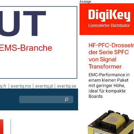
Anzeige
q.fr
evertiq.mx
evertiq.pl
evertiq.se