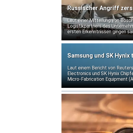
Russischer Angriff zers
Laut einer Mitteilung von Bosc
Logistikpartners des Unternehme
ersten Erkenntnissen gingen sä
nicht.
Samsung und SK Hynix t
gegen US-Exportkontrol
Laut einem Bericht von Reuter
Electronics und SK Hynix Chip
Micro-Fabrication Equipment (
weitere Verschärfungen der US-