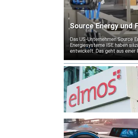
Source Energy und F
Silizium-Solarmodule
Das US-Unternehmen Source Ener
Energiesysteme ISE haben silizi
entwickelt. Das geht aus einer
Die Partner wollen damit eine 
III-V-Solarzellen schaffen. Das
begrenzen und einen zuverläss
ermöglichen.