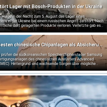
tört Lager mit Bosch-Produkten in der Ukraine
h wurde in der Nacht zum 5. August das Lager eines
ns in der Ukraine bei einem russischen Angriff zerstört. Nach
mtliche dort gelagerten Produkte verloren. Verletzte gab es
esten chinesische Chipanlagen als Absicherung
len
s prüfen die südkoreanischen Speicherchiphersteller Samsung
fertigungsanlagen des chinesischen Ausrüsters Advanced
AMEC). Hintergrund sind wachsende Sorgen über mögliche
Exportkontrollen für Halbleitertechnologie.