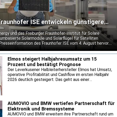
raunhofer ISE entwickeln günstigere
 für Satelliten
gy und das Freiburger Fraunhofer-Institut für Solare
umbasierte Solarmodule und Solarflügel für Satelliten
 Presseinformation des Fraunhofer ISE vom 4. August hervor.
kostengünstigere Alternative zu den bislang vorherrschenden
 Moduldesign soll Schäden durch kleine Objekte lokal
igen Betrieb bei extremen Temperaturwechseln im Weltraum
Elmos steigert Halbjahresumsatz um 15
Prozent und bestätigt Prognose
Der Leverkusener Halbleiterhersteller Elmos hat Umsatz,
operative Profitabilität und Cashflow im ersten Halbjahr
2026 deutlich gesteigert. Das geht aus einer
Pressemitteilung des Unternehmens vom 4. August
hervor. Getragen wurde die Entwicklung nach
Unternehmensangaben von einer anhaltend hohen
Nachfrage nach Halbleiterlösungen von Elmos. Für das
AUMOVIO und BMW vertiefen Partnerschaft für
Gesamtjahr hält Elmos an seiner bisherigen Prognose fest.
Elektronik und Bremssysteme
AUMOVIO und BMW erweitern ihre Partnerschaft rund um