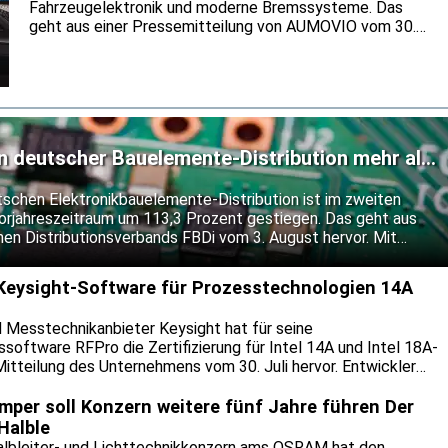
Fahrzeugelektronik und moderne Bremssysteme. Das
geht aus einer Pressemitteilung von AUMOVIO vom 30.
Juli hervor. Gemeinsam wollen die Partner neue
Serienprojekte für künftige Fahrzeugplattformen auf den
Weg bringen. Die Serienlieferungen des integrierten
Bremssystems MK C2 setzen sie bis Mitte der 2030er
Jahre fort.
n deutscher Bauelemente-Distribution mehr als
tschen Elektronikbauelemente-Distribution ist im zweiten
rjahreszeitraum um 113,3 Prozent gestiegen. Das geht aus
en Distributionsverbands FBDi vom 3. August hervor. Mit
ent auf 1,0 Milliarden Euro blieb die Umsatzentwicklung
amik zurück. Der FBDi führt die außergewöhnlich hohen Bookings
t Keysight-Software für Prozesstechnologien 14A
und eine stärkere Bevorratung zurück.
 Messtechnikanbieter Keysight hat für seine
software RFPro die Zertifizierung für Intel 14A und Intel 18A-
Mitteilung des Unternehmens vom 30. Juli hervor. Entwickler
gnal-Chips sollen ihre Entwürfe damit bereits vor dem Tape-
neuen Fertigungsprozesse prüfen können. Keysight will so das
er soll Konzern weitere fünf Jahre führen Der
tungen senken und den Einsatz neuer Prozessknoten
Halble
albleiter- und Lichttechnikkonzern ams OSRAM hat den