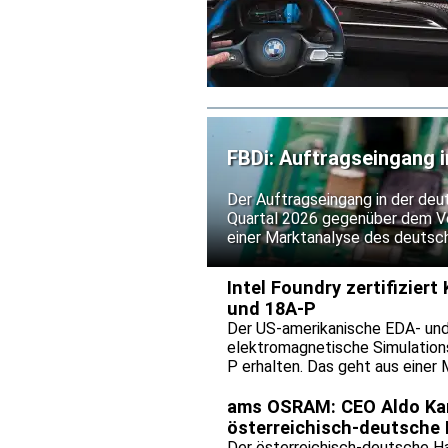
FBDi: Auftragseingang i
verdoppelt
Der Auftragseingang in der deu
Quartal 2026 gegenüber dem Vo
einer Marktanalyse des deutsch
einem Umsatzplus von 25,5 Proz
deutlich hinter der Bestelldyn
Intel Foundry zertifizier
vor allem auf steigende Preise 
und 18A-P
Der US-amerikanische EDA- und
elektromagnetische Simulations
P erhalten. Das geht aus einer 
von Hochfrequenz- und Mixed-Si
out unter den Bedingungen der 
ams OSRAM: CEO Aldo Kamp
Risiko kostspieliger Überarbei
österreichisch-deutsche 
erleichtern.
Der österreichisch-deutsche H