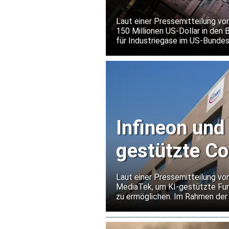
Halbleite
Laut einer Pressemitteilung von
150 Millionen US-Dollar in den 
für Industriegase im US-Bundes
eines weltweit führenden Herst
Infineon und
gestützte C
Laut einer Pressemitteilung vo
MediaTek, um KI-gestützte Fun
zu ermöglichen. Im Rahmen d
Flash-Speicher von Infineon für