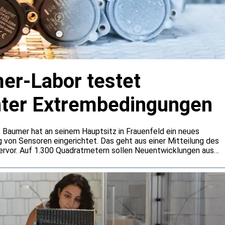
r-Labor testet
nter Extrembedingungen
 Baumer hat an seinem Hauptsitz in Frauenfeld ein neues
g von Sensoren eingerichtet. Das geht aus einer Mitteilung des
rvor. Auf 1.300 Quadratmetern sollen Neuentwicklungen aus
n rund um die Uhr getestet werden. Dabei will Baumer auch
er gängige Normanforderungen hinausgehen.