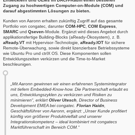
Entwicklern und OEMs im DACH-Raum einen besseren
Zugang zu hochwertigen Computer-on-Module (COM) und
darauf abgestimmten Lösungen zu bieten.
Kunden von Aaronn erhalten zukünftig Zugriff auf das gesamte
Portfolio von congatec, darunter
COM-HPC
,
COM Express
,
SMARC
und
Qseven
-Module. Ergänzt wird dieses Angebot durch
applikationsfertige Building-Blocks (aReady-Ökosystem), z. B.
aReady.VT
mit Hypervisor-Technologie,
aReady.IOT
für sichere
Remote-Überwachung, sowie direkt lizenzierbare Betriebssysteme
wie Ubuntu Pro und ctrlX OS. Diese Komponenten sollen
Entwicklungszeiten verkürzen und die Time-to-Market
beschleunigen.
„Mit Aaronn gewinnen wir einen erfahrenen Systemintegrator
mit tiefem Embedded-Know-how. Die Partnerschaft erlaubt es
uns, Entwicklungszyklen zu verkürzen und Risiken zu
minimieren“, erklärt
Oliver Utesch
, Director of Business
Development EMEA bei congatec.
Florian Haidn
,
Geschäftsführer von Aaronn, ergänzt: „Unser Kunde profitiert
künftig von größerer Produktvielfalt und unserer
Integrationskompetenz – ideal kombiniert mit congatecs
Marktführerschaft im Bereich COM.“