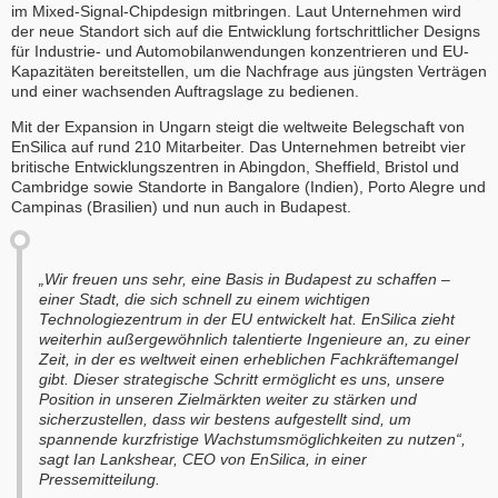
im Mixed-Signal-Chipdesign mitbringen. Laut Unternehmen wird
der neue Standort sich auf die Entwicklung fortschrittlicher Designs
für Industrie- und Automobilanwendungen konzentrieren und EU-
Kapazitäten bereitstellen, um die Nachfrage aus jüngsten Verträgen
und einer wachsenden Auftragslage zu bedienen.
Mit der Expansion in Ungarn steigt die weltweite Belegschaft von
EnSilica auf rund 210 Mitarbeiter. Das Unternehmen betreibt vier
britische Entwicklungszentren in Abingdon, Sheffield, Bristol und
Cambridge sowie Standorte in Bangalore (Indien), Porto Alegre und
Campinas (Brasilien) und nun auch in Budapest.
„Wir freuen uns sehr, eine Basis in Budapest zu schaffen –
einer Stadt, die sich schnell zu einem wichtigen
Technologiezentrum in der EU entwickelt hat. EnSilica zieht
weiterhin außergewöhnlich talentierte Ingenieure an, zu einer
Zeit, in der es weltweit einen erheblichen Fachkräftemangel
gibt. Dieser strategische Schritt ermöglicht es uns, unsere
Position in unseren Zielmärkten weiter zu stärken und
sicherzustellen, dass wir bestens aufgestellt sind, um
spannende kurzfristige Wachstumsmöglichkeiten zu nutzen“,
sagt Ian Lankshear, CEO von EnSilica, in einer
Pressemitteilung.