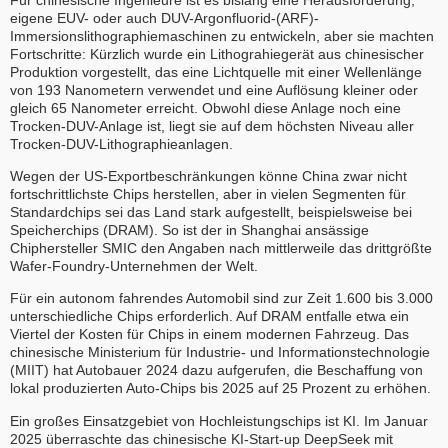
eigene EUV- oder auch DUV-Argonfluorid-(ARF)-
Immersionslithographiemaschinen zu entwickeln, aber sie machten
Fortschritte: Kürzlich wurde ein Lithograhiegerät aus chinesischer
Produktion vorgestellt, das eine Lichtquelle mit einer Wellenlänge
von 193 Nanometern verwendet und eine Auflösung kleiner oder
gleich 65 Nanometer erreicht. Obwohl diese Anlage noch eine
Trocken-DUV-Anlage ist, liegt sie auf dem höchsten Niveau aller
Trocken-DUV-Lithographieanlagen.
Wegen der US-Exportbeschränkungen könne China zwar nicht
fortschrittlichste Chips herstellen, aber in vielen Segmenten für
Standardchips sei das Land stark aufgestellt, beispielsweise bei
Speicherchips (DRAM). So ist der in Shanghai ansässige
Chiphersteller SMIC den Angaben nach mittlerweile das drittgrößte
Wafer-Foundry-Unternehmen der Welt.
Für ein autonom fahrendes Automobil sind zur Zeit 1.600 bis 3.000
unterschiedliche Chips erforderlich. Auf DRAM entfalle etwa ein
Viertel der Kosten für Chips in einem modernen Fahrzeug. Das
chinesische Ministerium für Industrie- und Informationstechnologie
(MIIT) hat Autobauer 2024 dazu aufgerufen, die Beschaffung von
lokal produzierten Auto-Chips bis 2025 auf 25 Prozent zu erhöhen.
Ein großes Einsatzgebiet von Hochleistungschips ist KI. Im Januar
2025 überraschte das chinesische KI-Start-up DeepSeek mit