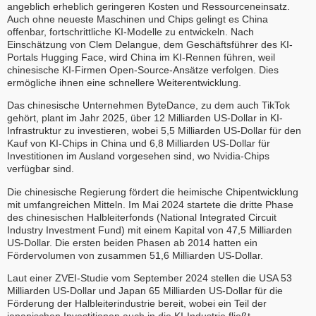
angeblich erheblich geringeren Kosten und Ressourceneinsatz.
Auch ohne neueste Maschinen und Chips gelingt es China
offenbar, fortschrittliche KI-Modelle zu entwickeln. Nach
Einschätzung von Clem Delangue, dem Geschäftsführer des KI-
Portals Hugging Face, wird China im KI-Rennen führen, weil
chinesische KI-Firmen Open-Source-Ansätze verfolgen. Dies
ermögliche ihnen eine schnellere Weiterentwicklung.
Das chinesische Unternehmen ByteDance, zu dem auch TikTok
gehört, plant im Jahr 2025, über 12 Milliarden US-Dollar in KI-
Infrastruktur zu investieren, wobei 5,5 Milliarden US-Dollar für den
Kauf von KI-Chips in China und 6,8 Milliarden US-Dollar für
Investitionen im Ausland vorgesehen sind, wo Nvidia-Chips
verfügbar sind.
Die chinesische Regierung fördert die heimische Chipentwicklung
mit umfangreichen Mitteln. Im Mai 2024 startete die dritte Phase
des chinesischen Halbleiterfonds (National Integrated Circuit
Industry Investment Fund) mit einem Kapital von 47,5 Milliarden
US-Dollar. Die ersten beiden Phasen ab 2014 hatten ein
Fördervolumen von zusammen 51,6 Milliarden US-Dollar.
Laut einer ZVEI-Studie vom September 2024 stellen die USA 53
Milliarden US-Dollar und Japan 65 Milliarden US-Dollar für die
Förderung der Halbleiterindustrie bereit, wobei ein Teil der
japanischen Investitionen auch in die KI-Industrie fließt.