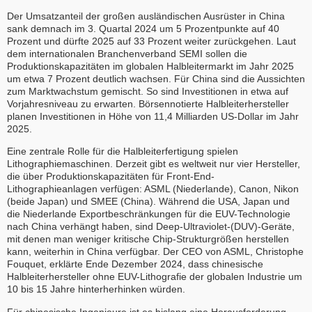
Der Umsatzanteil der großen ausländischen Ausrüster in China
sank demnach im 3. Quartal 2024 um 5 Prozentpunkte auf 40
Prozent und dürfte 2025 auf 33 Prozent weiter zurückgehen. Laut
dem internationalen Branchenverband SEMI sollen die
Produktionskapazitäten im globalen Halbleitermarkt im Jahr 2025
um etwa 7 Prozent deutlich wachsen. Für China sind die Aussichten
zum Marktwachstum gemischt. So sind Investitionen in etwa auf
Vorjahresniveau zu erwarten. Börsennotierte Halbleiterhersteller
planen Investitionen in Höhe von 11,4 Milliarden US-Dollar im Jahr
2025.
Eine zentrale Rolle für die Halbleiterfertigung spielen
Lithographiemaschinen. Derzeit gibt es weltweit nur vier Hersteller,
die über Produktionskapazitäten für Front-End-
Lithographieanlagen verfügen: ASML (Niederlande), Canon, Nikon
(beide Japan) und SMEE (China). Während die USA, Japan und
die Niederlande Exportbeschränkungen für die EUV-Technologie
nach China verhängt haben, sind Deep-Ultraviolet-(DUV)-Geräte,
mit denen man weniger kritische Chip-Strukturgrößen herstellen
kann, weiterhin in China verfügbar. Der CEO von ASML, Christophe
Fouquet, erklärte Ende Dezember 2024, dass chinesische
Halbleiterhersteller ohne EUV-Lithografie der globalen Industrie um
10 bis 15 Jahre hinterherhinken würden.
Für chinesische Ingenieure ist es bislang eine Herausforderung,