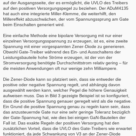
auf der Ausgangsseite, der es ermöglicht, die UVLO des Treibers
auf den positiven Versorgungspegel zu beziehen. Der ADuM4135
hat auch eine integrierte Miller-Klemme, die weiterhilft, den
Millereffekt abzuschwächen, der vom Spannungssprung am Gate
beim Einschalten generiert wird.
Eine einfache Methode eine bipolare Versorgung mit nur einer
einzelnen Versorgungsspannung zu erzeugen, ist es, eine zweite
Spannung mit einer vorgespannten Zener-Diode zu generieren.
Obwohl Gate-Treiber während des Ein- und Ausschaltens der
Leistungsbauteile hohe Ströme erzeugen, ist der von der
Stromversorgung benötigte Durchschnittstrom relativ gering – für
die meisten Anwendungen oft nur wenige zehn Milliampere.
Die Zener-Diode kann so platziert sein, dass sie entweder die
positive oder negative Spannung regelt, und abhängig davon
ausgewählt werden kann, welcher Pegel die höhere Genauigkeit
aufweisen muss. Das in Bild 3 gezeigte Beispiel ist so konfiguriert,
dass die positive Spannung genauer geregelt wird als die negative.
Ein Grund die positive Spannung genau zu regeln kann sein, dass
das anzusteuernde Gate nur eine sehr geringe Toleranz bezüglich
der Gate-Spannung hat, wie dies bei einigen GaN-Bauteilen der
Fall ist. Das exakte Regeln der positiven Versorgung hat den
zusätzlichen Vorteil, dass die UVLO des Gate-Treibers wie erwartet
funktioniert, da jede Schwankung von V3 an der Zener-Diode