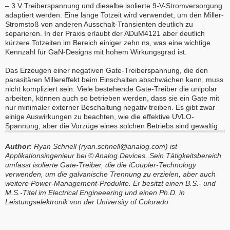
– 3 V Treiberspannung und dieselbe isolierte 9-V-Stromversorgung
adaptiert werden. Eine lange Totzeit wird verwendet, um den Miller-
Stromstoß von anderen Ausschalt-Transienten deutlich zu
separieren. In der Praxis erlaubt der ADuM4121 aber deutlich
kürzere Totzeiten im Bereich einiger zehn ns, was eine wichtige
Kennzahl für GaN-Designs mit hohem Wirkungsgrad ist.
Das Erzeugen einer negativen Gate-Treiberspannung, die den
parasitären Millereffekt beim Einschalten abschwächen kann, muss
nicht kompliziert sein. Viele bestehende Gate-Treiber die unipolar
arbeiten, können auch so betrieben werden, dass sie ein Gate mit
nur minimaler externer Beschaltung negativ treiben. Es gibt zwar
einige Auswirkungen zu beachten, wie die effektive UVLO-
Spannung, aber die Vorzüge eines solchen Betriebs sind gewaltig.
Author:
Ryan Schnell (ryan.schnell@analog.com) ist
Applikationsingenieur bei
© Analog Devices
. Sein Tätigkeitsbereich
umfasst isolierte Gate-Treiber, die die iCoupler-Technology
verwenden, um die galvanische Trennung zu erzielen, aber auch
weitere Power-Management-Produkte. Er besitzt einen B.S.- und
M.S.-Titel im Electrical Engineeering und einen Ph.D. in
Leistungselektronik von der University of Colorado.