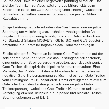
Source oder Drain mit einer negativen Spannung ansteuert. Das
Ziel der Techniken zur Abschwächung des Millereffekts beim
Einschalten ist es, die Gate-Spannung unter einem gewünschten
Schwellwert zu halten, wenn ein Stromstoß wegen der Miller-
Kapazität eintritt.
Einige Leistungsbauteile erfordern darüber hinaus eine negative
Spannung um vollständig auszuschalten, was irgendeine Art
negativer Treiberspannung benötigt, die vom Gate-Treiber kommt.
Für Standard-Silizium-MOSFETs, IGBTs, SiC- und GaN-Bausteine
empfehlen die Hersteller negative Gate-Treiberspannungen.
Es gibt eine große Palette an isolierten Gate-Treibern, die auf der
sekundären Seite (der Seite, die das Leistungsbauteil ansteuert)
einer unipolaren Stromversorgung arbeiten, aber deutlich weniger
Gate-Treiber, die explizit das bipolare Ansteuern erlauben. Eine
Methode, das Problem mit den nicht vorhandenen Bauteilen mit
negativer Gate-Treiberspannung zu lösen, ist es, den Gate-Treiber
vom Leistungsbauteil zu separieren. Damit erzeugt man relativ zum
Gate oder Drain des Leistungsbauteils eine negative Gate-
Treiberspannung, wobei das Gate-Treiber-IC nur eine unipolare
Versorgung erkennt. Beispiele für unipolare und bipolare Treiber-
Spannungsformen zeigt Bild 1.